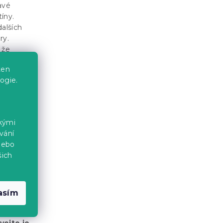
avé
tíny.
dalších
ry.
 že
ten
ogie.
ckými
vání
nebo
šich
asím
í