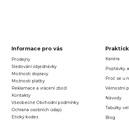
Z
á
p
Informace pro vás
Praktic
a
t
Kariéra
Prodejny
í
Sledování objednávky
Poptávky a
Možnosti dopravy
Proč se u n
Možnosti platby
Reklamace a vrácení zboží
Věrnostní 
Kontakty
Návody
Všeobecné Obchodní podmínky
Tabulky vel
Ochrana osobních údajů
Etický kodex
Blog