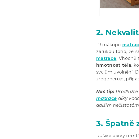
2. Nekvali
Při nákupu
matra
zárukou toho, že s
matrace
. Vhodně 
hmotnost těla
, k
svalům uvolnění. D
zregeneruje, příp
Náš tip:
Prodlužte 
matrace
díky vodo
dalším nečistotá
3. Špatně 
Rušivé barvy na stě