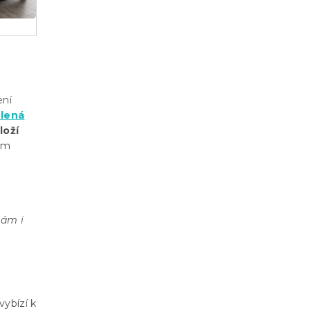
ení
olená
loží
vým
nám i
vybízí k