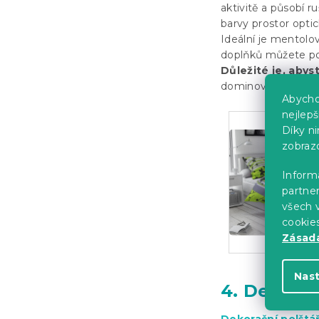
aktivitě a působí 
barvy prostor optic
Ideální je mentolo
doplňků můžete popu
Důležité je, abyst
dominovat by měly 
Abycho
nejlep
Díky n
zobraz
Informa
partner
všech v
cookie
Zásadá
Nas
4. Dekorač