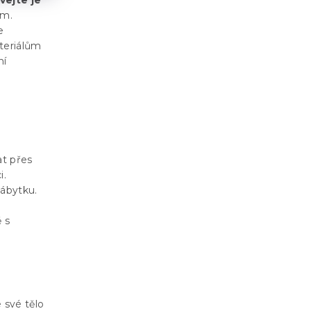
vejte je
em.
e
ateriálům
ní
o
at přes
i.
nábytku.
 s
 své tělo