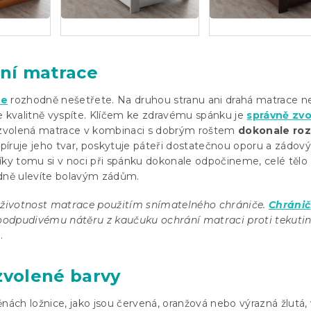
tní matrace
ce
rozhodně nešetřete. Na druhou stranu ani drahá matrace n
e kvalitně vyspíte. Klíčem ke zdravému spánku je
správně zv
zvolená matrace v kombinaci s dobrým roštem
dokonale roz
opíruje jeho tvar, poskytuje páteři dostatečnou oporu a zádo
íky tomu si v noci při spánku dokonale odpočineme, celé tělo
adně ulevíte bolavým zádům.
životnost matrace použitím snímatelného chrániče.
Chránič
odpudivému nátěru z kaučuku ochrání matraci proti tekuti
m
.
zvolené barvy
nách ložnice, jako jsou červená, oranžová nebo výrazná žlutá, 