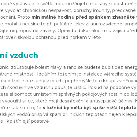
době vystavujete světlu, neumožňujete mu, aby si dostatečn
e vyvolat chronickou nespavost, poruchy imunity, předčasné s
mocnění. Proto
minimálně hodinu před spánkem zhasněte
te mobil a neusínejte při puštěné televizi ani rozsvícené lampi
žijte nepropustné závěsy. Opravdu dokonalou tmu zajistí pře
u zároveň skvělou ochranou před horkem v létě.
tní vzduch
žnici způsobuje bolest hlavy a ráno se budete budit bez energ
trané místnosti. Ideálním řešením je instalace větracího sys
Pokud trpíte na suchý vzduch, popřemýšlejte o koupi zvlhčova
ch škodlivin ve vzduchu použijte čistič. Pokud na podobné v
žete si pomoct umístěním správných pokojových rostlin do lož
vypouští silice, které mají desinfekční a antiseptické účinky.
ňte také na to, že
v ložnici by měla být spíše nižší teplota
alských vědců přispívá spaní při nižších teplotách nejen k lep
 i ke štíhlejší postavě.