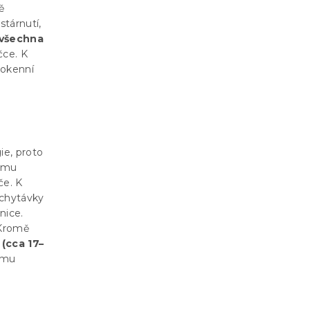
ě
tárnutí,
 všechna
čce. K
dokenní
ie, proto
tému
če. K
ychytávky
nice.
 Kromě
 (cca 17–
šímu