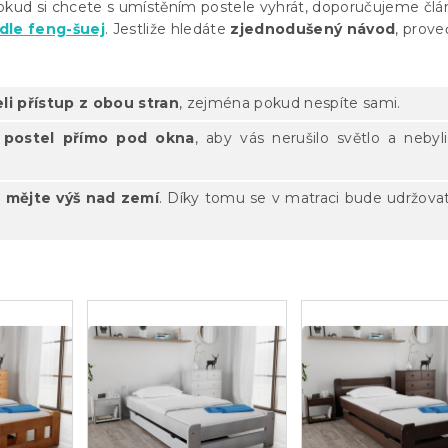
. Pokud si chcete s umístěním postele vyhrát, doporučujeme čl
dle feng-šuej
. Jestliže hledáte
zjednodušený návod
, prove
li přístup z obou stran
, zejména pokud nespíte sami.
 postel přímo pod okna
, aby vás nerušilo světlo a nebyli
 mějte výš nad zemí
. Díky tomu se v matraci bude udržov