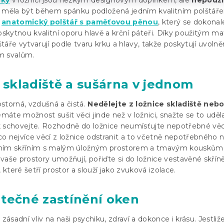
řky
v ložnici jsou hezkým designovým doplňkem, ale
nepouží
y měla být během spánku podložená jedním kvalitním polštář
e
anatomický polštář s paměťovou pěnou
, který se dokonal
oskytnou kvalitní oporu hlavě a krční páteři. Díky použitým m
áře vytvarují podle tvaru krku a hlavy, takže poskytují uvolně
m svalům.
, skladiště a sušárna v jednom
storná, vzdušná a čistá.
Nedělejte z ložnice skladiště neb
máte možnost sušit věci jinde než v ložnici, snažte se to uděl
 schovejte. Rozhodně do ložnice neumísťujte nepotřebné věc
o nejvíce věcí z ložnice odstranit a to včetně nepotřebného 
tním skříním s malým úložným prostorem a tmavým kouskům
vaše prostory umožňují, pořiďte si do ložnice vestavěné skříně
teré šetří prostor a slouží jako zvuková izolace.
atečné zastínění oken
sadní vliv na naši psychiku, zdraví a dokonce i krásu. Jestliže