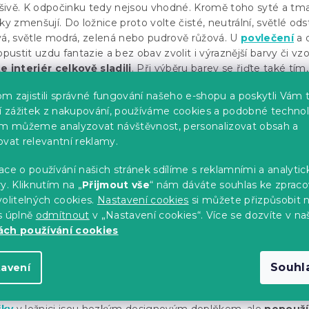
rušivě. K odpočinku tedy nejsou vhodné. Kromě toho syté a tm
ky zmenšují. Do ložnice proto volte čisté, neutrální, světlé ods
vá, světle modrá, zelená nebo pudrově růžová. U
povlečení
a 
stit uzdu fantazie a bez obav zvolit i výraznější barvy či vzo
e interiér celkově sladili
. Při výběru barev se řiďte také tím,
maximálně dvě základní barvy. Nikdy ne více.
m zajistili správné fungování našeho e-shopu a poskytli Vám 
ší zážitek z nakupování, používáme cookies a podobné technol
im můžeme analyzovat návštěvnost, personalizovat obsah a
ovat relevantní reklamy.
ce o používání našich stránek sdílíme s reklamními a analyti
y. Kliknutím na „
Přijmout vše
“ nám dáváte souhlas ke zpraco
olitelných cookies.
Nastavení cookies
si můžete přizpůsobit 
s úplně
odmítnout
v „Nastavení cookies“. Více se dozvíte v na
ch používání cookies
Souhl
tavení
ní polštáře místo polštáře na span