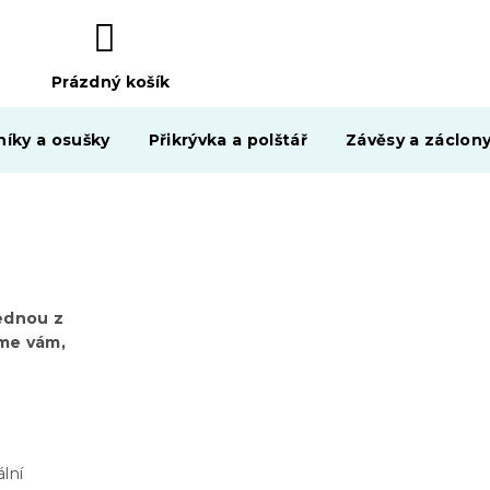
Prázdný košík
NÁKUPNÍ
KOŠÍK
níky a osušky
Přikrývka a polštář
Závěsy a záclon
Jednou z
íme vám,
lní