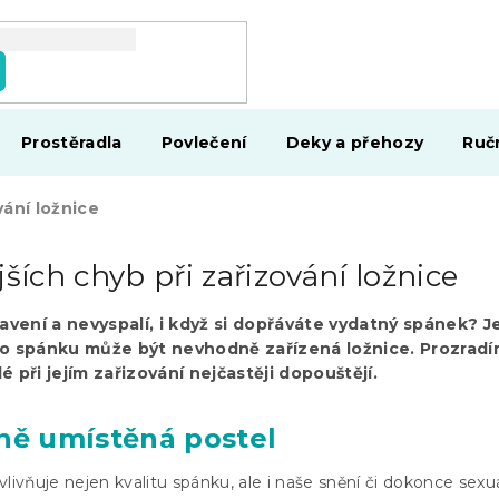
Prostěradla
Povlečení
Deky a přehozy
Ruč
vání ložnice
jších chyb při zařizování ložnice
avení a nevyspalí, i když si dopřáváte vydatný spánek? 
ího spánku může být nevhodně zařízená ložnice. Prozrad
é při jejím zařizování nejčastěji dopouštějí.
ně umístěná postel
livňuje nejen kvalitu spánku, ale i naše snění či dokonce sexuá