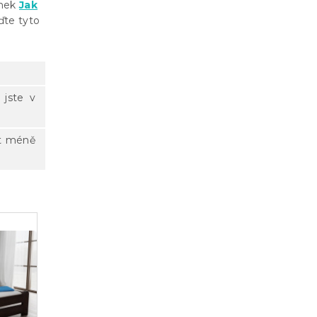
ánek
Jak
ďte tyto
 jste v
at méně