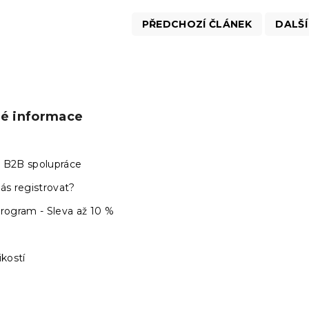
PŘEDCHOZÍ ČLÁNEK
DALŠÍ
ké informace
 B2B spolupráce
ás registrovat?
program - Sleva až 10 %
ikostí