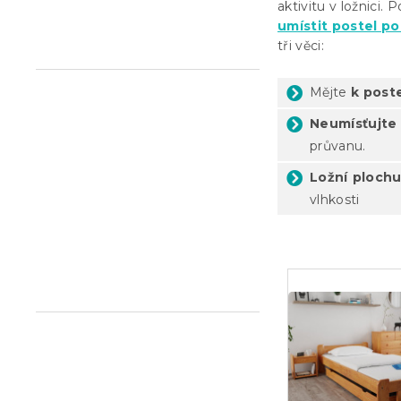
aktivitu v ložnici
n
umístit postel po
e
tři věci:
l
Mějte
k poste
Neumísťujte
průvanu.
Ložní plochu
vlhkosti