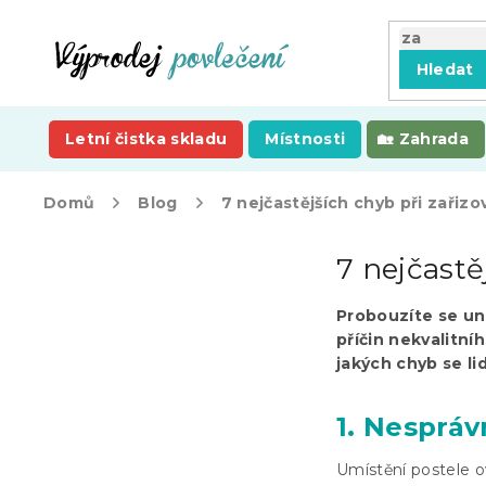
Přejít
na
obsah
Hledat
Letní čistka skladu
Místnosti
Zahrada
Domů
Blog
7 nejčastějších chyb při zařizo
P
7 nejčastě
o
s
t
Probouzíte se un
r
příčin nekvalitn
a
jakých chyb se lid
n
n
1. Nespráv
í
p
Umístění postele ov
a