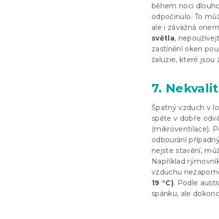
během noci dlouho
odpočinulo. To můž
ale i závažná one
světla
, nepoužívej
zastínění oken pou
žaluzie, které jso
7. Nekvali
Špatný vzduch v lo
spěte v dobře odvě
(mikroventilace). 
odbourání případný
nejste stavění, mů
Například rýmovník 
vzduchu nezapome
19 °C)
. Podle austr
spánku, ale dokonce