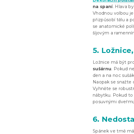
Dekorační polštá
na spaní
. Hlava b
Vhodnou volbou j
přizpůsobí tělu a p
se anatomické polšt
šíjovým a ramenní
5. Ložnice
Ložnice má být pro
sušárnu
. Pokud ne
den a na noc sušák
Naopak se snažte c
Vyhněte se robus
nábytku. Pokud to 
posuvnými dveřmi, k
6. Nedost
Spánek ve tmě má zá