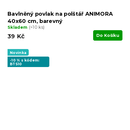
Bavlněný povlak na polštář ANIMORA
40x60 cm, barevný
Skladem
(>10 ks)
39 Kč
Do Košíku
Novinka
-10 % s kódem:
BTS10