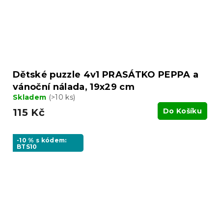
Dětské puzzle 4v1 PRASÁTKO PEPPA a
vánoční nálada, 19x29 cm
Skladem
(>10 ks)
115 Kč
Do Košíku
-10 % s kódem:
BTS10