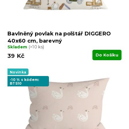
k
t
ů
Bavlněný povlak na polštář DIGGERO
40x60 cm, barevný
Skladem
(>10 ks)
39 Kč
Do Košíku
Novinka
-10 % s kódem:
BTS10