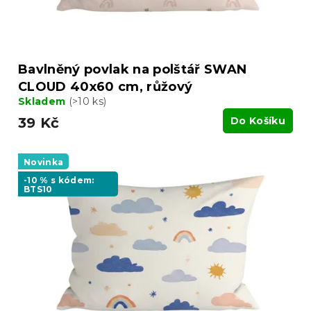
Bavlněný povlak na polštář SWAN
CLOUD 40x60 cm, růžový
Skladem
(>10 ks)
39 Kč
Do Košíku
Novinka
-10 % s kódem:
BTS10