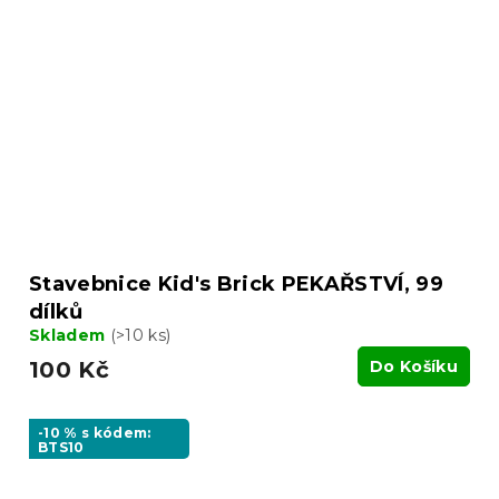
Stavebnice Kid's Brick PEKAŘSTVÍ, 99
dílků
Skladem
(>10 ks)
100 Kč
Do Košíku
-10 % s kódem:
BTS10