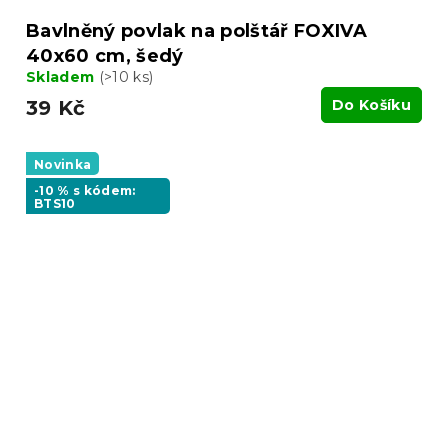
Bavlněný povlak na polštář FOXIVA
40x60 cm, šedý
Skladem
(>10 ks)
39 Kč
Do Košíku
Novinka
-10 % s kódem:
BTS10