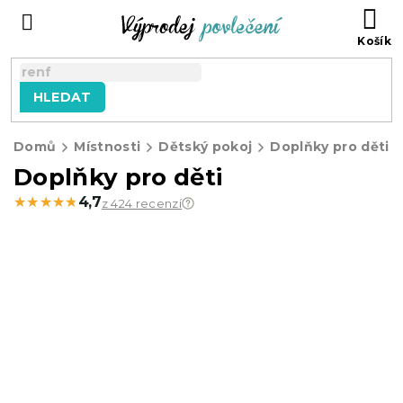
Přejít
NÁ
na
KO
obsah
HLEDAT
Domů
Místnosti
Dětský pokoj
Doplňky pro děti
Doplňky pro děti
★★★★★
★★★★★
4,7
z 424 recenzí