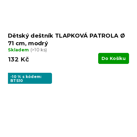
Dětský deštník TLAPKOVÁ PATROLA Ø
71 cm, modrý
Skladem
(>10 ks)
132 Kč
Do Košíku
-10 % s kódem:
BTS10