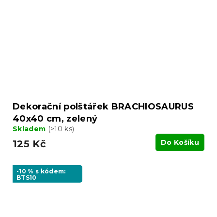
Dekorační polštářek BRACHIOSAURUS
40x40 cm, zelený
Skladem
(>10 ks)
125 Kč
Do Košíku
-10 % s kódem:
BTS10