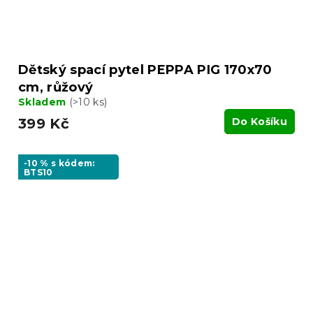
Dětský spací pytel PEPPA PIG 170x70
cm, růžový
Skladem
(>10 ks)
399 Kč
Do Košíku
-10 % s kódem:
BTS10