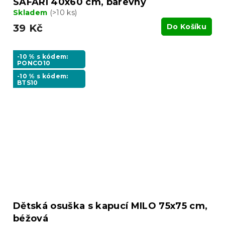
SAFARI 40x60 cm, barevný
Skladem
(>10 ks)
39 Kč
Do Košíku
-10 % s kódem:
PONCO10
-10 % s kódem:
BTS10
Dětská osuška s kapucí MILO 75x75 cm,
béžová