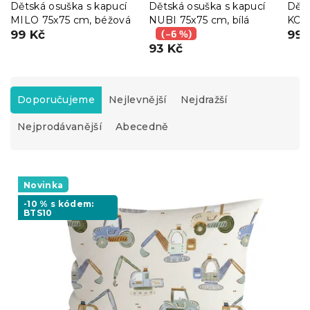
Dětská osuška s kapucí
Dětská osuška s kapucí
Děts
MILO 75x75 cm, béžová
NUBI 75x75 cm, bílá
KOD
99 Kč
(–6 %)
99 
93 Kč
Ř
a
Doporučujeme
Nejlevnější
Nejdražší
z
Nejprodávanější
Abecedně
e
n
í
V
p
ý
Novinka
r
p
o
-10 % s kódem:
BTS10
i
d
s
u
p
k
r
t
o
ů
d
u