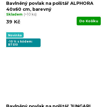
Bavlněný povlak na polštář ALPHORA
40x60 cm, barevný
Skladem
(>10 ks)
39 Kč
Do Košíku
Novinka
-10 % s kódem:
BTS10
Bavlněný povlak na polštář JUNGARI