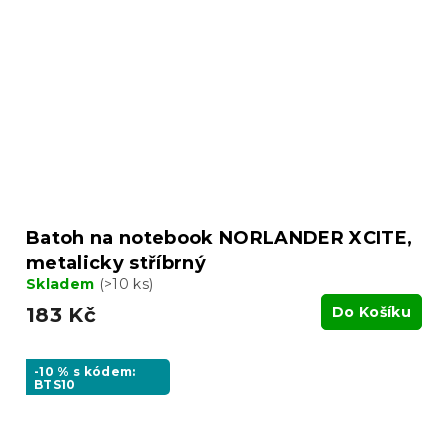
Batoh na notebook NORLANDER XCITE,
metalicky stříbrný
Skladem
(>10 ks)
183 Kč
Do Košíku
-10 % s kódem:
BTS10