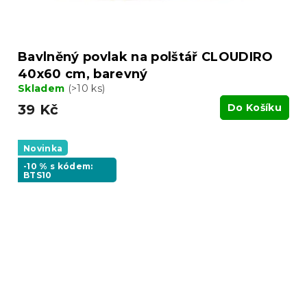
Bavlněný povlak na polštář CLOUDIRO
40x60 cm, barevný
Skladem
(>10 ks)
39 Kč
Do Košíku
Novinka
-10 % s kódem:
BTS10