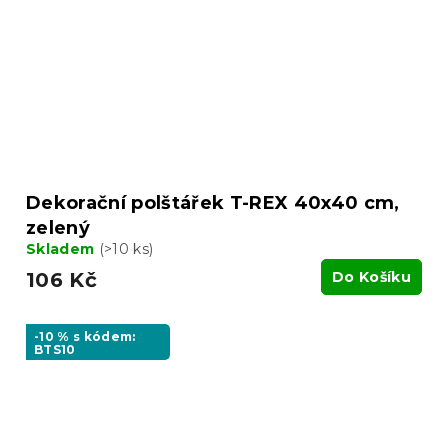
Dekorační polštářek T-REX 40x40 cm,
zelený
Skladem
(>10 ks)
106 Kč
Do Košíku
-10 % s kódem:
BTS10