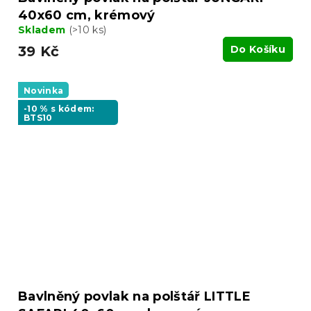
40x60 cm, krémový
Skladem
(>10 ks)
39 Kč
Do Košíku
Novinka
-10 % s kódem:
BTS10
Bavlněný povlak na polštář LITTLE