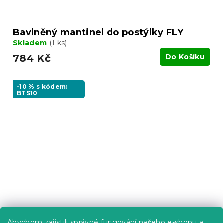
Bavlněný mantinel do postýlky FLY
Skladem
(1 ks)
784 Kč
Do Košíku
-10 % s kódem:
BTS10
Abychom zajistili správné fungování našeho e-shopu a