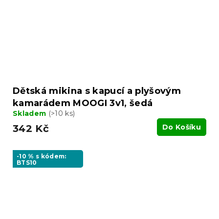
Dětská mikina s kapucí a plyšovým
kamarádem MOOGI 3v1, šedá
Skladem
(>10 ks)
342 Kč
Do Košíku
-10 % s kódem:
BTS10