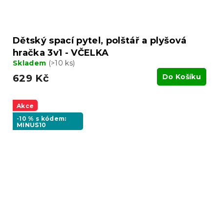
Dětský spací pytel, polštář a plyšová
hračka 3v1 - VČELKA
Skladem
(>10 ks)
629 Kč
Do Košíku
Akce
-10 % s kódem:
MINUS10