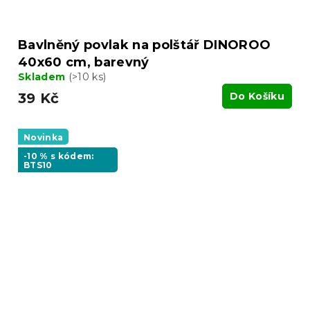
Bavlněný povlak na polštář DINOROO
40x60 cm, barevný
Skladem
(>10 ks)
39 Kč
Do Košíku
Novinka
-10 % s kódem:
BTS10