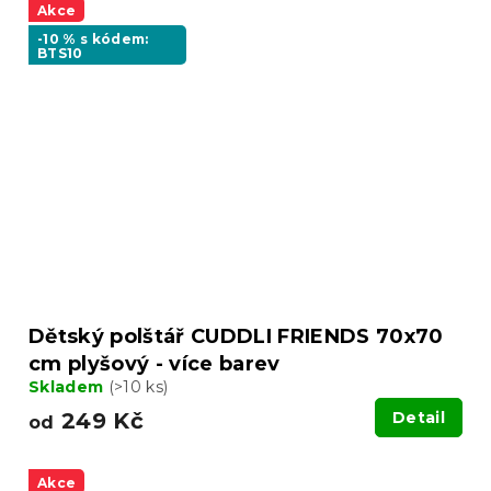
Akce
-10 % s kódem:
BTS10
Dětský polštář CUDDLI FRIENDS 70x70
cm plyšový - více barev
Skladem
(>10 ks)
249 Kč
Detail
od
Akce