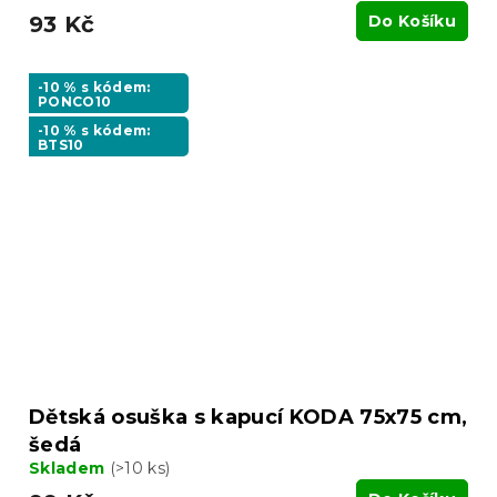
93 Kč
Do Košíku
-10 % s kódem:
PONCO10
-10 % s kódem:
BTS10
Dětská osuška s kapucí KODA 75x75 cm,
šedá
Skladem
(>10 ks)