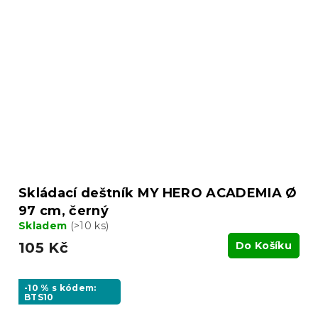
Skládací deštník MY HERO ACADEMIA Ø
97 cm, černý
Skladem
(>10 ks)
105 Kč
Do Košíku
-10 % s kódem:
BTS10