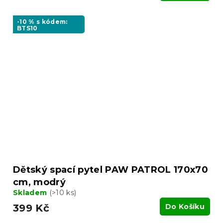
-10 % s kódem:
BTS10
Dětský spací pytel PAW PATROL 170x70
cm, modrý
Skladem
(>10 ks)
399 Kč
Do Košíku