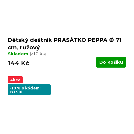
Dětský deštník PRASÁTKO PEPPA Ø 71
cm, růžový
Skladem
(>10 ks)
144 Kč
Do Košíku
Akce
-10 % s kódem:
BTS10