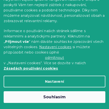
poskytli Vám ten nejlepší zážitek z nakupování,
Dekorační polštářek STEGOSAURUS
používáme cookies a podobné technologie. Díky nim
40x40 cm, zelený
můžeme analyzovat návštěvnost, personalizovat obsah a
Skladem
(>10 ks)
zobrazovat relevantní reklamy.
121 Kč
Do Košíku
Informace o používání našich stránek sdílíme s
reklamními a analytickými partnery. Kliknutím na
-10 % s kódem:
„
Přijmout vše
“ nám dáváte souhlas ke zpracování všech
BTS10
volitelných cookies.
Nastavení cookies
si můžete
přizpůsobit nebo cookies úplně
odmítnout
v „Nastavení cookies“. Více se dozvíte v našich
Zásadách používání cookies
Nastavení
Souhlasím