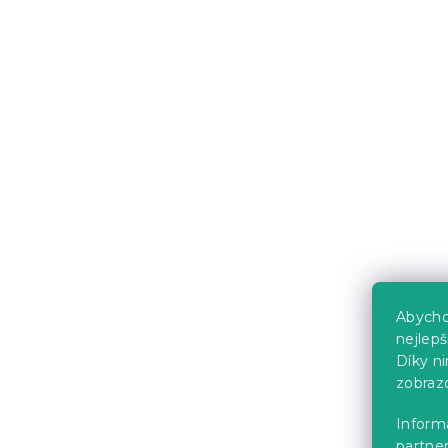
Skladem
(>10 k
485 Kč
Abycho
nejlep
Osuška Com
Díky n
fialová, 10
zobraz
Skladem
(>10 k
Informa
partner