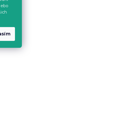
239 Kč
nebo
šich
asím
Osuška Comfort 70 x 140 cm
 100%
hnědá, 100% bavlna
Skladem
(>10 ks)
239 Kč