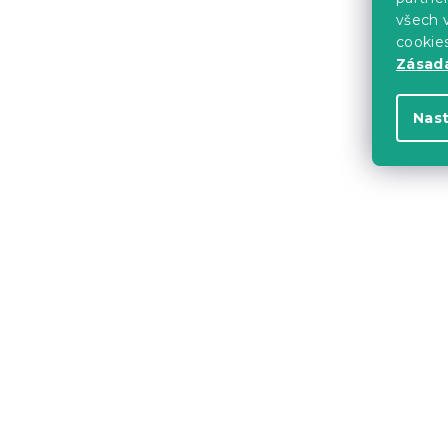
239 Kč
všech v
cookie
Zásadá
Nas
Osuška Com
tmavě zelen
Skladem
(>10 k
239 Kč