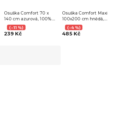
Osuška Comfort 70 x
Osuška Comfort Maxi
Osuš
140 cm azurová, 100%
100x200 cm hnědá,
100
bavlna
100% bavlna
100%
(–11 %)
(–4 %)
(–
239 Kč
485 Kč
485