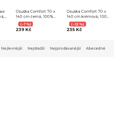
axi
Osuška Comfort 70 x
Osuška Comfort 70 x
vá,
140 cm černá, 100%
140 cm krémová, 100%
bavlna
bavlna
(–7 %)
(–12 %)
239 Kč
235 Kč
Nejlevnější
Nejdražší
Nejprodávanější
Abecedně