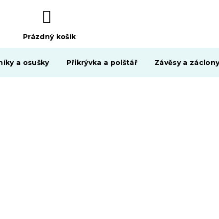
Prázdný košík
NÁKUPNÍ
KOŠÍK
níky a osušky
Přikrývka a polštář
Závěsy a záclon