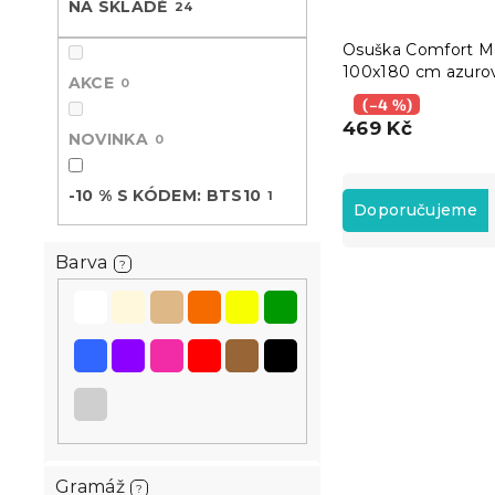
NA SKLADĚ
24
n
e
Osuška Comfort M
l
100x180 cm azuro
AKCE
0
100% bavlna
(–4 %)
469 Kč
NOVINKA
0
Ř
-10 % S KÓDEM: BTS10
1
a
Doporučujeme
z
e
Barva
?
V
n
ý
í
p
p
i
r
s
o
p
d
r
u
o
k
d
t
Gramáž
?