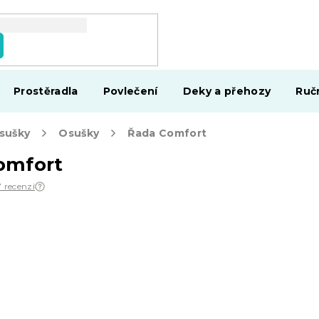
Prostěradla
Povlečení
Deky a přehozy
Ruč
osušky
Osušky
Řada Comfort
omfort
7 recenzí