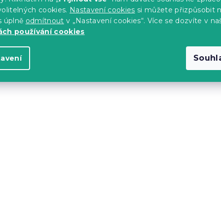
469 Kč
olitelných cookies.
Nastavení cookies
si můžete přizpůsobit 
s úplně
odmítnout
v „Nastavení cookies“. Více se dozvíte v na
ch používání cookies
Souhl
tavení
fort 70 x 140 cm
Osuška Comfort Maxi
á, 100% bavlna
100x180 cm purpurová,
bavlna
s)
Skladem
(>10 ks)
469 Kč