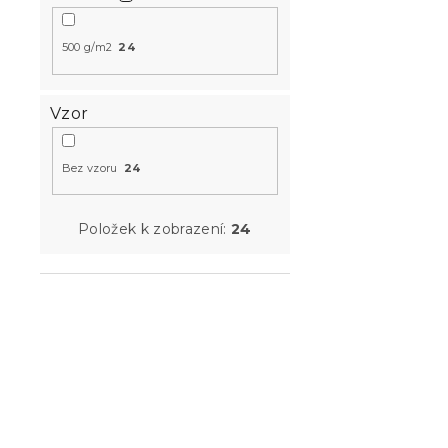
u
ů
k
t
500 g/m2
24
Osuška Com
ů
100x180 cm
bavlna
Vzor
Skladem
(>10 k
469 Kč
Bez vzoru
24
Položek k zobrazení:
24