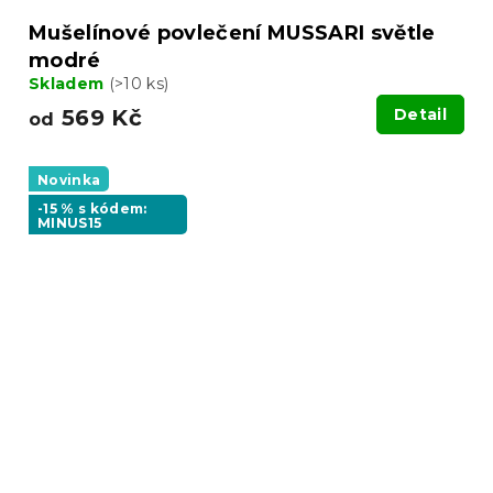
Mušelínové povlečení MUSSARI světle
modré
Skladem
(>10 ks)
569 Kč
Detail
od
Novinka
-15 % s kódem:
MINUS15