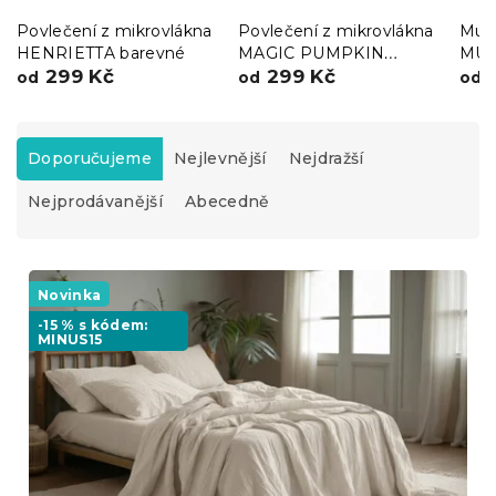
Povlečení z mikrovlákna
Povlečení z mikrovlákna
Muše
HENRIETTA barevné
MAGIC PUMPKIN
MUS
299 Kč
barevné
299 Kč
5
od
od
od
Ř
a
Doporučujeme
Nejlevnější
Nejdražší
z
Nejprodávanější
Abecedně
e
n
í
V
p
ý
Novinka
r
p
o
-15 % s kódem:
MINUS15
i
d
s
u
p
k
r
t
o
ů
d
u