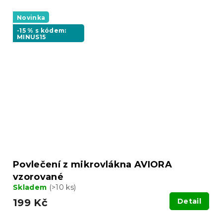
Novinka
-15 % s kódem:
MINUS15
Povlečení z mikrovlákna AVIORA
vzorované
Skladem
(>10 ks)
199 Kč
Detail