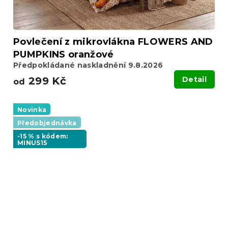
Povlečení z mikrovlákna FLOWERS AND
PUMPKINS oranžové
Předpokládané naskladnění 9.8.2026
299 Kč
Detail
od
Novinka
Předobjednávka
-15 % s kódem:
MINUS15