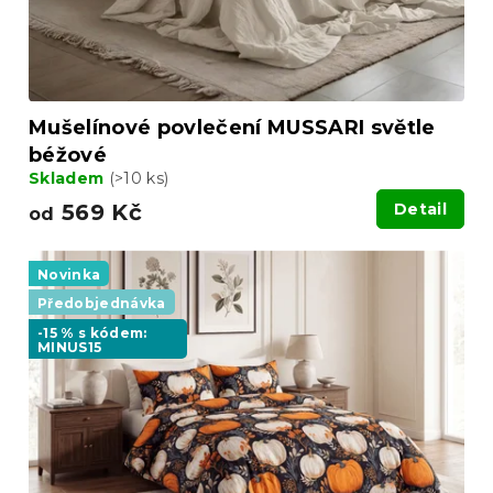
k
t
ů
Mušelínové povlečení MUSSARI světle
béžové
Skladem
(>10 ks)
569 Kč
Detail
od
Novinka
Předobjednávka
-15 % s kódem:
MINUS15