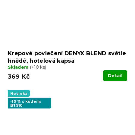
Krepové povlečení DENYX BLEND světle
hnědé, hotelová kapsa
Skladem
(>10 ks)
369 Kč
Detail
Novinka
-10 % s kódem:
BTS10