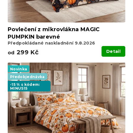
Povlečení z mikrovlákna MAGIC
PUMPKIN barevné
Předpokládané naskladnění 9.8.2026
299 Kč
Detail
od
Novinka
Předobjednávka
-15 % s kódem:
MINUS15