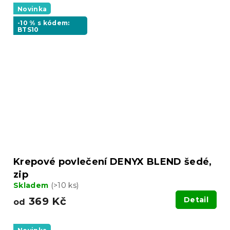
Novinka
-10 % s kódem:
BTS10
Krepové povlečení DENYX BLEND šedé,
zip
Skladem
(>10 ks)
369 Kč
Detail
od