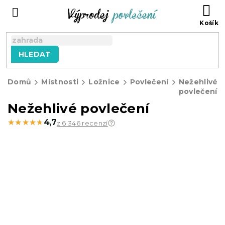
Přejít
NÁ
na
KO
obsah
HLEDAT
Domů
Místnosti
Ložnice
Povlečení
Nežehlivé
povlečení
Nežehlivé povlečení
★★★★★
★★★★★
4,7
z 6 346 recenzí