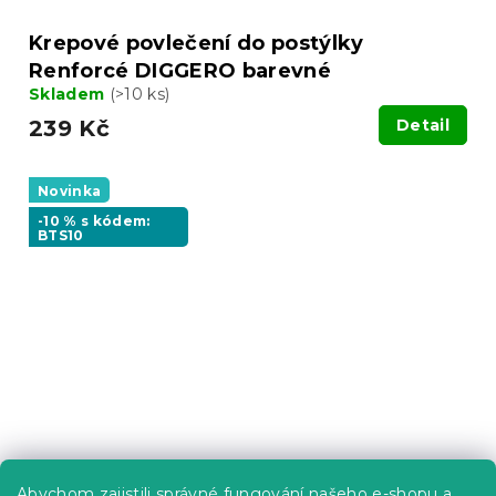
Krepové povlečení do postýlky
Renforcé DIGGERO barevné
Skladem
(>10 ks)
239 Kč
Detail
Novinka
-10 % s kódem:
BTS10
Abychom zajistili správné fungování našeho e-shopu a