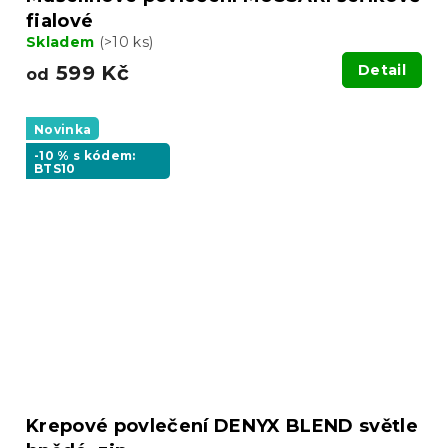
fialové
Skladem
(>10 ks)
599 Kč
Detail
od
Novinka
-10 % s kódem:
BTS10
Krepové povlečení DENYX BLEND světle