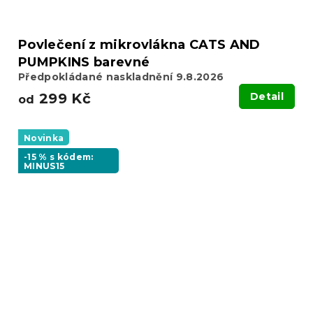
Povlečení z mikrovlákna CATS AND
PUMPKINS barevné
Předpokládané naskladnění 9.8.2026
299 Kč
Detail
od
Novinka
-15 % s kódem:
MINUS15