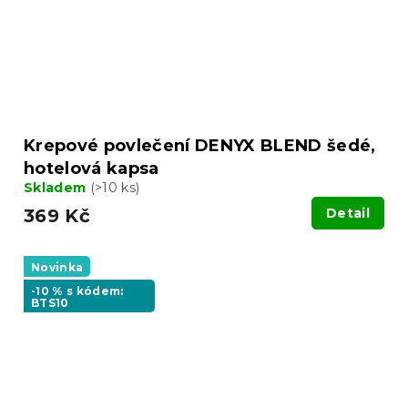
Krepové povlečení DENYX BLEND šedé,
hotelová kapsa
Skladem
(>10 ks)
369 Kč
Detail
Novinka
-10 % s kódem:
BTS10