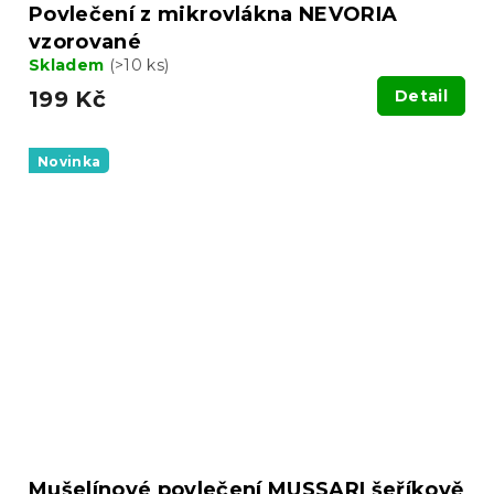
Povlečení z mikrovlákna NEVORIA
vzorované
Skladem
(>10 ks)
199 Kč
Detail
Novinka
Mušelínové povlečení MUSSARI šeříkově