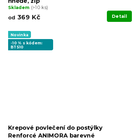
hnědé, zip
Skladem
(>10 ks)
369 Kč
Detail
od
Novinka
-10 % s kódem:
BTS10
Krepové povlečení do postýlky
Renforcé ANIMORA barevné