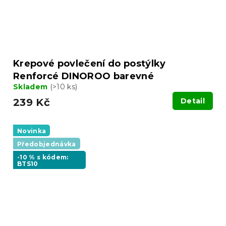
Krepové povlečení do postýlky
Renforcé DINOROO barevné
Skladem
(>10 ks)
239 Kč
Detail
Novinka
Předobjednávka
-10 % s kódem:
BTS10