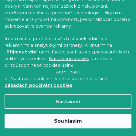
poskytli Vám ten nejlepší zážitek z nakupování,
Krepové povlečení do postýlky
používáme cookies a podobné technologie. Díky nim
Renforcé FLORAL NEST zelené
můžeme analyzovat návštěvnost, personalizovat obsah a
Skladem
(>10 ks)
zobrazovat relevantní reklamy.
239 Kč
Detail
Informace o používání našich stránek sdílíme s
reklamními a analytickými partnery. Kliknutím na
Novinka
„
Přijmout vše
“ nám dáváte souhlas ke zpracování všech
-10 % s kódem:
volitelných cookies.
Nastavení cookies
si můžete
BTS10
přizpůsobit nebo cookies úplně
odmítnout
v „Nastavení cookies“. Více se dozvíte v našich
Zásadách používání cookies
Nastavení
Souhlasím