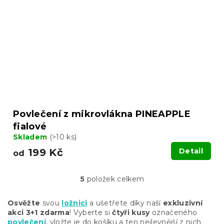
Povlečení z mikrovlákna PINEAPPLE
fialové
Skladem
(>10 ks)
199 Kč
Detail
od
5
položek celkem
O
v
l
Osvěžte
svou
ložnici
a ušetřete díky naší
exkluzivní
á
akci 3+1 zdarma
! Vyberte si
čtyři kusy
označeného
d
povlečení
, vložte je do košíku a ten nejlevnější z nich