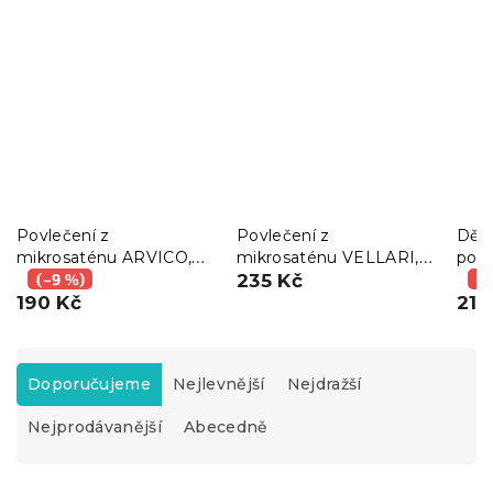
Povlečení z
Povlečení z
Děts
mikrosaténu ARVICO,
mikrosaténu VELLARI,
povl
barevné
(–9 %)
světle šedé
235 Kč
PON
(–
190 Kč
218
Ř
a
Doporučujeme
Nejlevnější
Nejdražší
z
Nejprodávanější
Abecedně
e
n
í