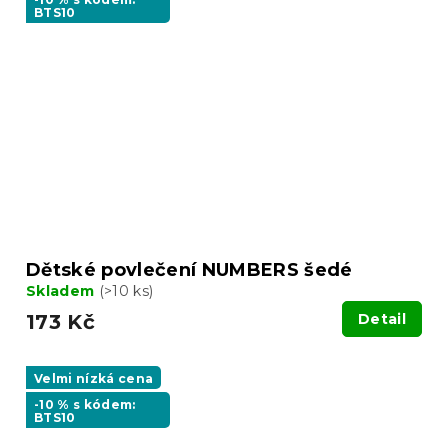
BTS10
Dětské povlečení NUMBERS šedé
Skladem
(>10 ks)
173 Kč
Detail
Velmi nízká cena
-10 % s kódem:
BTS10