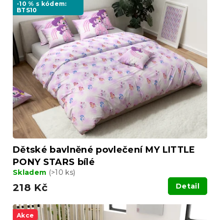
-10 % s kódem:
BTS10
Dětské bavlněné povlečení MY LITTLE
PONY STARS bílé
Skladem
(>10 ks)
218 Kč
Detail
Akce