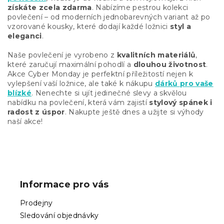
a
získáte zcela zdarma
. Nabízíme pestrou kolekci
c
povlečení – od moderních jednobarevných variant až po
í
vzorované kousky, které dodají každé ložnici
styl a
p
eleganci
.
r
v
Naše povlečení je vyrobeno z
kvalitních materiálů
,
k
které zaručují maximální pohodlí a
dlouhou životnost
.
y
Akce Cyber Monday je perfektní příležitostí nejen k
v
vylepšení vaší ložnice, ale také k nákupu
dárků pro vaše
ý
blízké
. Nenechte si ujít jedinečné slevy a skvělou
p
nabídku na povlečení, která vám zajistí
stylový spánek i
i
radost z úspor
. Nakupte ještě dnes a užijte si výhody
s
naší akce!
u
Z
á
p
Informace pro vás
a
t
Prodejny
í
Sledování objednávky