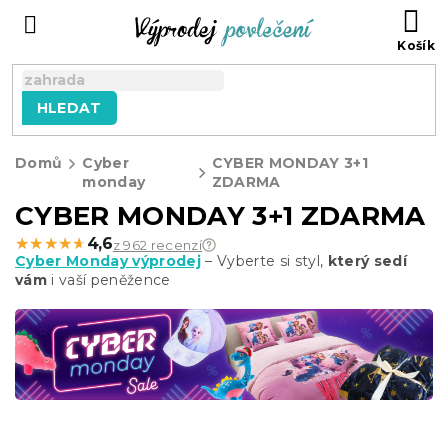
Přejít
NÁ
na
KO
obsah
HLEDAT
Domů
Cyber
CYBER MONDAY 3+1
monday
ZDARMA
CYBER MONDAY 3+1 ZDARMA
★★★★★
★★★★★
4,6
z 962 recenzí
Cyber Monday výprodej
– Vyberte si styl,
který sedí
vám
i vaší peněžence