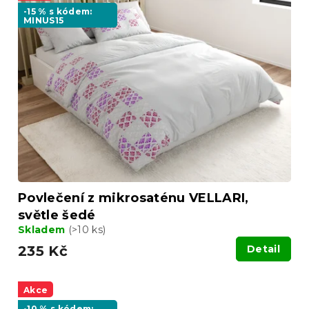
-15 % s kódem:
MINUS15
Povlečení z mikrosaténu VELLARI,
světle šedé
Skladem
(>10 ks)
235 Kč
Detail
Akce
-10 % s kódem: