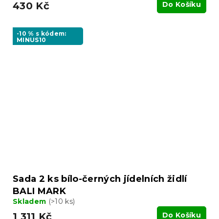
430 Kč
Do Košíku
-10 % s kódem:
MINUS10
Sada 2 ks bílo-černých jídelních židlí
BALI MARK
Skladem
(>10 ks)
1 311 Kč
Do Košíku