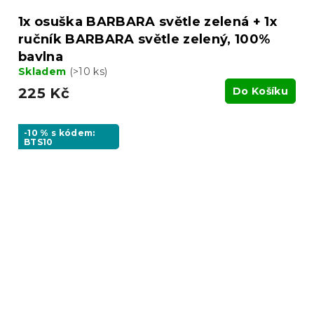
1x osuška BARBARA světle zelená + 1x
ručník BARBARA světle zelený, 100%
bavlna
Skladem
(>10 ks)
225 Kč
Do Košíku
-10 % s kódem:
BTS10