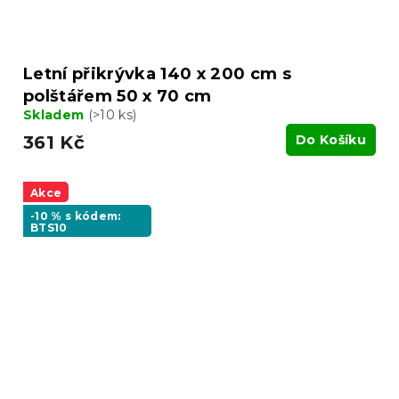
Letní přikrývka 140 x 200 cm s
polštářem 50 x 70 cm
Skladem
(>10 ks)
361 Kč
Do Košíku
Akce
-10 % s kódem:
BTS10