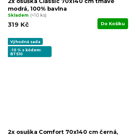
2x osuška Classic 70x140 cm tmavě
modrá, 100% bavlna
Skladem
(>10 ks)
319 Kč
Do Košíku
Výhodná sada
-10 % s kódem:
BTS10
2x osuška Comfort 70x140 cm černá,