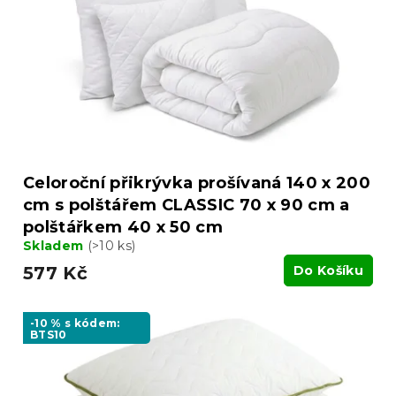
k
r
t
o
ů
d
u
k
t
ů
Celoroční přikrývka prošívaná 140 x 200
cm s polštářem CLASSIC 70 x 90 cm a
polštářkem 40 x 50 cm
Skladem
(>10 ks)
577 Kč
Do Košíku
-10 % s kódem:
BTS10