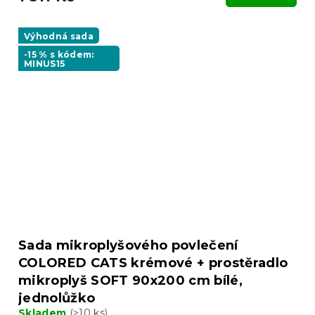
Výhodná sada
-15 % s kódem:
MINUS15
Sada mikroplyšového povlečení
COLORED CATS krémové + prostěradlo
mikroplyš SOFT 90x200 cm bílé,
jednolůžko
Skladem
(>10 ks)