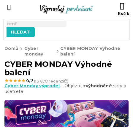
Přejít
NÁ
na
KO
obsah
HLEDAT
Domů
Cyber
CYBER MONDAY Výhodné
monday
balení
CYBER MONDAY Výhodné
balení
★★★★★
★★★★★
4,7
z 3 078 recenzí
Cyber Monday výprodej
– Objevte
zvýhodněné
sety a
ušetřete