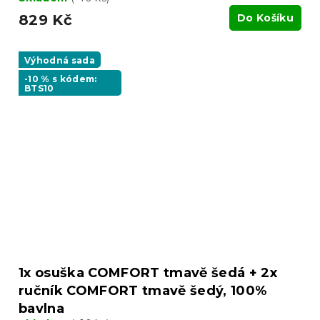
829 Kč
Do Košíku
Výhodná sada
-10 % s kódem:
BTS10
1x osuška COMFORT tmavě šedá + 2x
ručník COMFORT tmavě šedý, 100%
bavlna