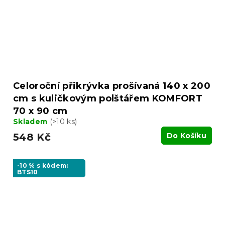
Celoroční přikrývka prošívaná 140 x 200
cm s kuličkovým polštářem KOMFORT
70 x 90 cm
Skladem
(>10 ks)
548 Kč
Do Košíku
-10 % s kódem:
BTS10