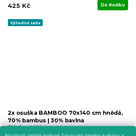
425 Kč
Do Košíku
Výhodná sada
2x osuška BAMBOO 70x140 cm hnědá,
70% bambus | 30% bavlna
Skladem
(>10 ks)
Abychom zajistili správné fungování našeho e-shopu a
Do Košíku