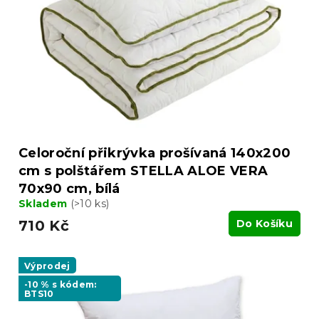
Celoroční přikrývka prošívaná 140x200
cm s polštářem STELLA ALOE VERA
70x90 cm, bílá
Skladem
(>10 ks)
710 Kč
Do Košíku
Výprodej
-10 % s kódem:
BTS10