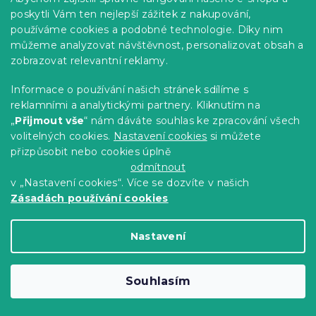
538 Kč
poskytli Vám ten nejlepší zážitek z nakupování,
používáme cookies a podobné technologie. Díky nim
Výhodná sada
můžeme analyzovat návštěvnost, personalizovat obsah a
-10 % s kódem:
zobrazovat relevantní reklamy.
BTS10
Informace o používání našich stránek sdílíme s
reklamními a analytickými partnery. Kliknutím na
„
Přijmout vše
“ nám dáváte souhlas ke zpracování všech
volitelných cookies.
Nastavení cookies
si můžete
přizpůsobit nebo cookies úplně
odmítnout
v „Nastavení cookies“. Více se dozvíte v našich
Zásadách používání cookies
Nastavení
2x osuška Comfort 70x140 cm bílá,
100% bavlna
Souhlasím
Skladem
(>10 ks)
419 Kč
Do Košíku