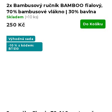
2x Bambusový ručník BAMBOO fialový,
70% bambusové vlákno | 30% bavlna
Skladem
(>10 ks)
250 Kč
Do Košíku
Výhodná sada
-10 % s kódem:
BTS10