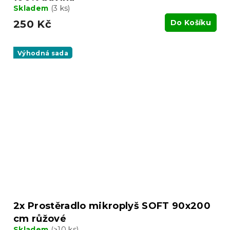
Skladem
(3 ks)
250 Kč
Do Košíku
Výhodná sada
2x Prostěradlo mikroplyš SOFT 90x200
cm růžové
Skladem
(>10 ks)