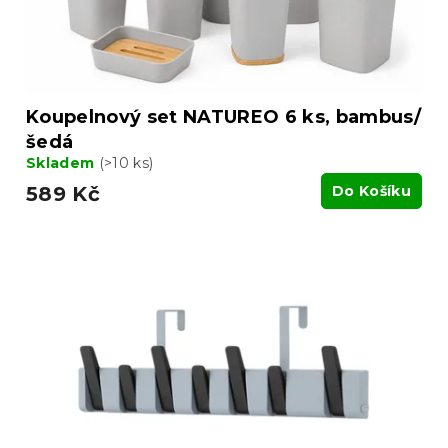
k
t
ů
Koupelnový set NATUREO 6 ks, bambus/
šedá
Skladem
(>10 ks)
589 Kč
Do Košíku