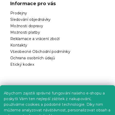
p
Informace pro vás
s
a
u
t
Prodejny
í
Sledování objednávky
Možnosti dopravy
Možnosti platby
Reklamace a vrácení zboží
Kontakty
Všeobecné Obchodní podmínky
Ochrana osobních údajů
Etický kodex
Praktické informace
Abychom zajistili správné fungování našeho e-shopu a
Kariéra
poskytli Vám ten nejlepší zážitek z nakupování,
používáme cookies a podobné technologie. Díky nim
Poptávky a B2B spolupráce
můžeme analyzovat návštěvnost, personalizovat obsah a