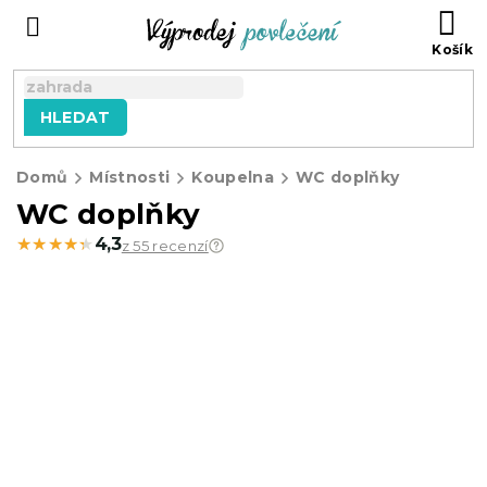
Přejít
NÁ
na
KO
obsah
HLEDAT
Domů
Místnosti
Koupelna
WC doplňky
WC doplňky
★★★★★
★★★★★
4,3
z 55 recenzí