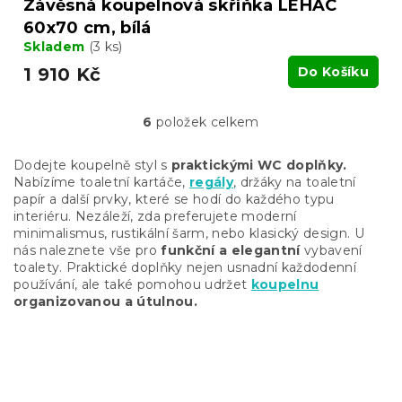
Závěsná koupelnová skříňka LEHAC
60x70 cm, bílá
Skladem
(3 ks)
1 910 Kč
Do Košíku
6
položek celkem
O
v
l
Dodejte koupelně styl s
praktickými WC doplňky.
á
Nabízíme toaletní kartáče,
regály
, držáky na toaletní
d
papír a další prvky, které se hodí do každého typu
a
interiéru. Nezáleží, zda preferujete moderní
c
minimalismus, rustikální šarm, nebo klasický design. U
í
nás naleznete vše pro
funkční a elegantní
vybavení
p
toalety. Praktické doplňky nejen usnadní každodenní
r
používání, ale také pomohou udržet
koupelnu
v
organizovanou a útulnou.
k
y
v
Z
ý
á
p
i