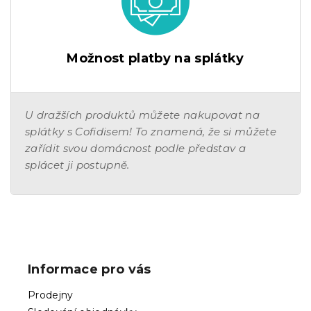
Možnost platby na splátky
U dražších produktů můžete nakupovat na
splátky s Cofidisem! To znamená, že si můžete
zařídit svou domácnost podle představ a
splácet ji postupně.
Z
á
p
Informace pro vás
a
t
Prodejny
í