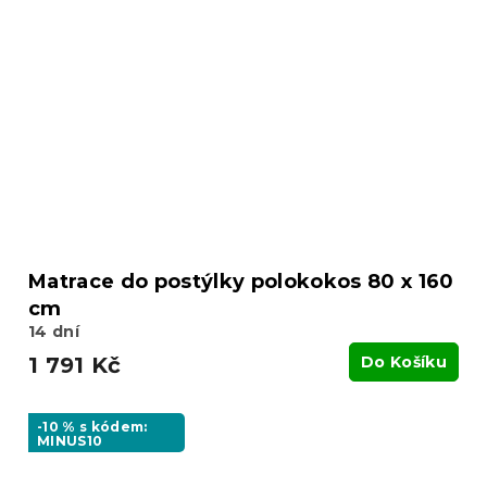
Matrace do postýlky polokokos 80 x 160
cm
14 dní
1 791 Kč
Do Košíku
-10 % s kódem:
MINUS10