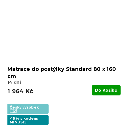
Matrace do postýlky Standard 80 x 160
cm
14 dní
1 964 Kč
Do Košíku
Český výrobek
🇨🇿
-15 % s kódem:
MINUS15