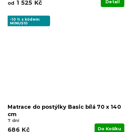
1 525 Kč
Detail
od
-10 % s kódem:
MINUS10
Matrace do postýlky Basic bílá 70 x 140
cm
7 dní
686 Kč
Do Košíku