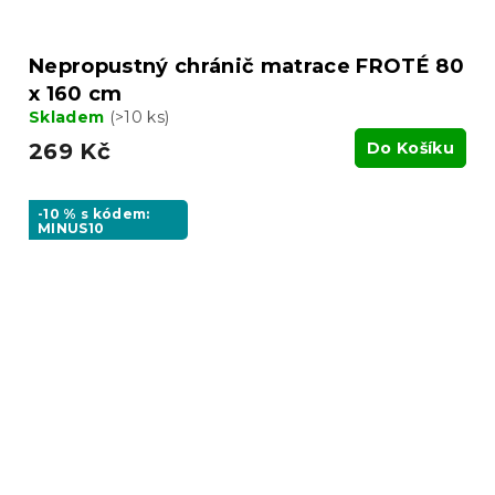
Nepropustný chránič matrace FROTÉ 80
x 160 cm
Skladem
(>10 ks)
269 Kč
Do Košíku
-10 % s kódem:
MINUS10