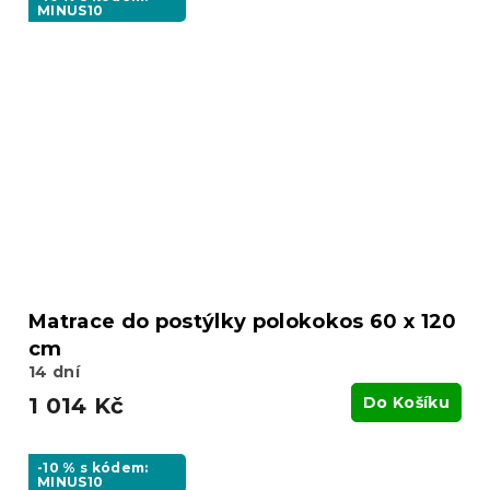
MINUS10
Matrace do postýlky polokokos 60 x 120
cm
14 dní
1 014 Kč
Do Košíku
-10 % s kódem:
MINUS10