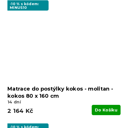
-10 % s kódem:
MINUS10
Matrace do postýlky kokos - molitan -
kokos 80 x 160 cm
14 dní
2 164 Kč
Do Košíku
-10 % s kódem: