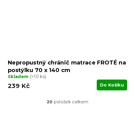
Nepropustný chránič matrace FROTÉ na
postýlku 70 x 140 cm
Skladem
(>10 ks)
239 Kč
Do Košíku
20
položek celkem
O
v
l
á
Z
d
á
a