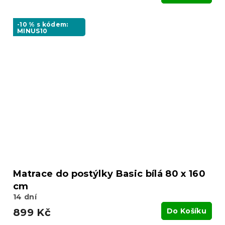
-10 % s kódem:
MINUS10
Matrace do postýlky Basic bílá 80 x 160
cm
14 dní
899 Kč
Do Košíku