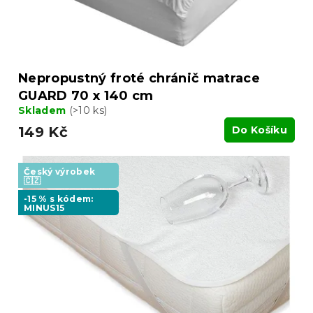
k
t
ů
Nepropustný froté chránič matrace
GUARD 70 x 140 cm
Skladem
(>10 ks)
149 Kč
Do Košíku
Český výrobek
🇨🇿
-15 % s kódem:
MINUS15