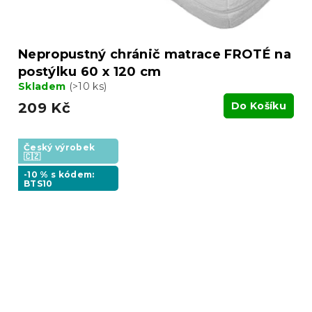
Nepropustný chránič matrace FROTÉ na
postýlku 60 x 120 cm
Skladem
(>10 ks)
209 Kč
Do Košíku
Český výrobek
🇨🇿
-10 % s kódem:
BTS10