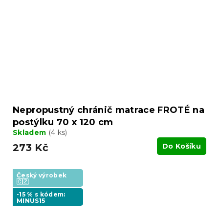
Nepropustný chránič matrace FROTÉ na
postýlku 70 x 120 cm
Skladem
(4 ks)
273 Kč
Do Košíku
Český výrobek
🇨🇿
-15 % s kódem:
MINUS15