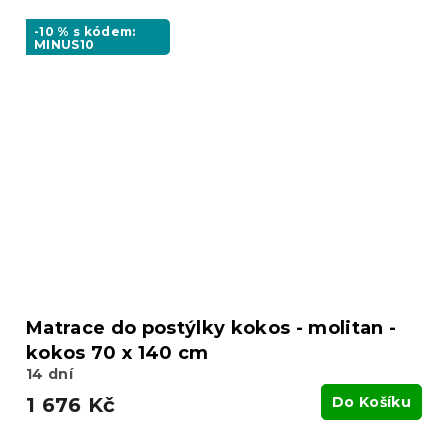
-10 % s kódem:
MINUS10
Matrace do postýlky kokos - molitan -
kokos 70 x 140 cm
14 dní
1 676 Kč
Do Košíku