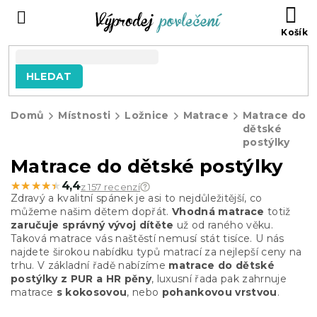
Přejít
NÁ
na
KO
obsah
HLEDAT
Domů
Místnosti
Ložnice
Matrace
Matrace do
dětské
postýlky
Matrace do dětské postýlky
★★★★★
★★★★★
4,4
z 157 recenzí
Zdravý a kvalitní spánek je asi to nejdůležitější, co
můžeme našim dětem dopřát.
Vhodná matrace
totiž
zaručuje správný vývoj dítěte
už od raného věku.
Taková matrace vás naštěstí nemusí stát tisíce. U nás
najdete širokou nabídku typů matrací za nejlepší ceny na
trhu. V základní řadě nabízíme
matrace do dětské
postýlky z PUR a HR pěny
, luxusní řada pak zahrnuje
matrace
s kokosovou
, nebo
pohankovou vrstvou
.