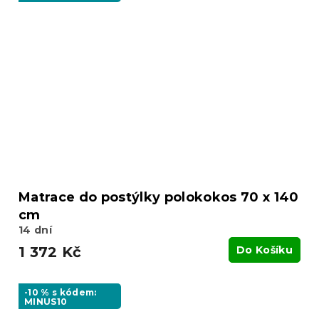
Matrace do postýlky polokokos 70 x 140
cm
14 dní
1 372 Kč
Do Košíku
-10 % s kódem:
MINUS10