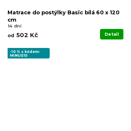
Matrace do postýlky Basic bílá 60 x 120
cm
14 dní
502 Kč
Detail
od
-10 % s kódem:
MINUS10