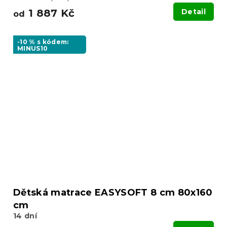
1 887 Kč
Detail
od
-10 % s kódem:
MINUS10
Dětská matrace EASYSOFT 8 cm 80x160
cm
14 dní