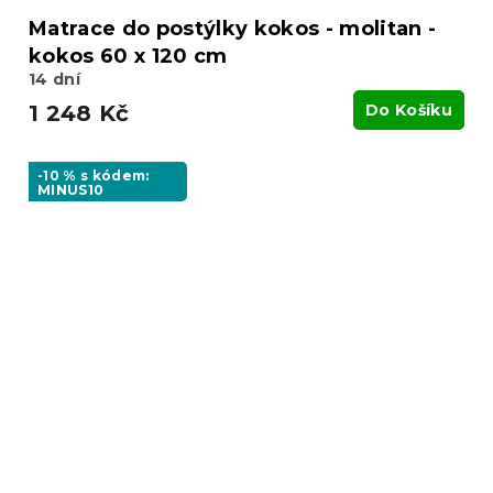
Matrace do postýlky kokos - molitan -
kokos 60 x 120 cm
14 dní
1 248 Kč
Do Košíku
-10 % s kódem:
MINUS10