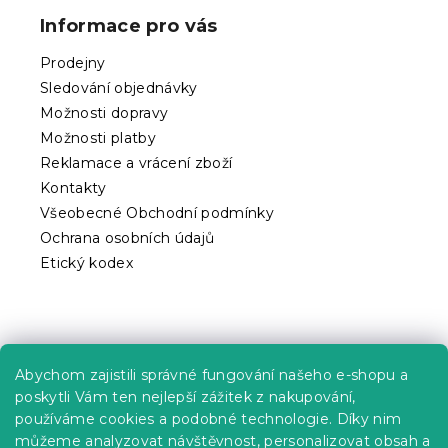
p
c
Informace pro vás
í
a
p
t
Prodejny
r
í
v
Sledování objednávky
k
Možnosti dopravy
y
Možnosti platby
v
ý
Reklamace a vrácení zboží
p
Kontakty
i
Všeobecné Obchodní podmínky
s
Ochrana osobních údajů
u
Etický kodex
Praktické informace
Abychom zajistili správné fungování našeho e-shopu a
Kariéra
poskytli Vám ten nejlepší zážitek z nakupování,
používáme cookies a podobné technologie. Díky nim
Poptávky a B2B spolupráce
můžeme analyzovat návštěvnost, personalizovat obsah a