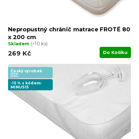
Nepropustný chránič matrace FROTÉ 80
x 200 cm
Skladem
(>10 ks)
269 Kč
Do Košíku
Český výrobek
🇨🇿
-15 % s kódem:
MINUS15