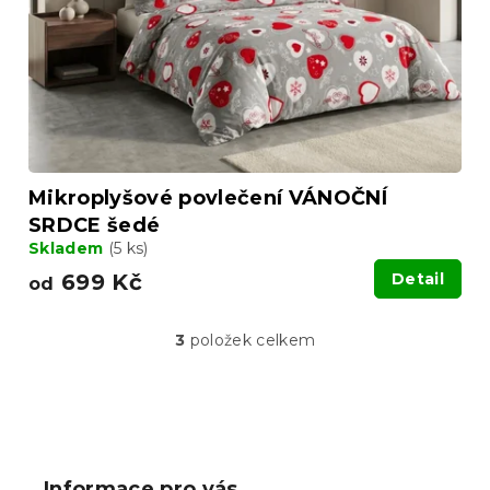
Mikroplyšové povlečení VÁNOČNÍ
SRDCE šedé
Skladem
(5 ks)
699 Kč
Detail
od
3
položek celkem
O
v
l
á
Z
d
á
a
p
c
Informace pro vás