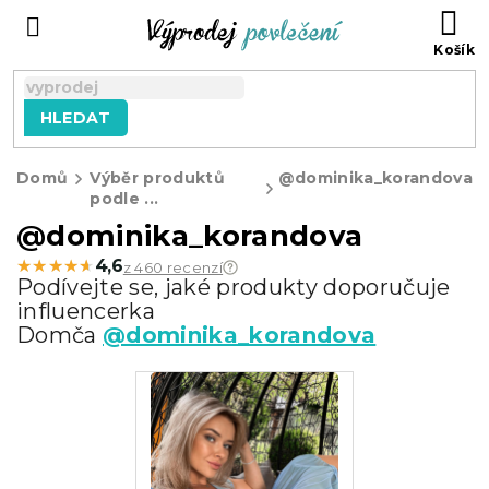
Přejít
NÁ
na
KO
obsah
HLEDAT
Domů
Výběr produktů
@dominika_korandova
podle ...
@dominika_korandova
★★★★★
★★★★★
4,6
z 460 recenzí
Podívejte se, jaké produkty doporučuje
influencerka
Domča
@dominika_korandova