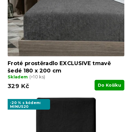
p
k
r
t
o
ů
d
u
k
t
ů
Froté prostěradlo EXCLUSIVE tmavě
šedé 180 x 200 cm
Skladem
(>10 ks)
329 Kč
Do Košíku
-20 % s kódem:
MINUS20