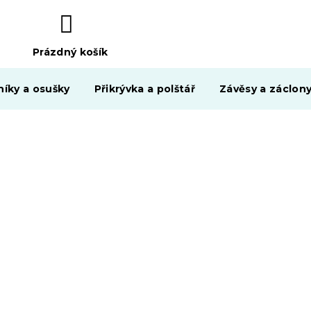
Prázdný košík
NÁKUPNÍ
KOŠÍK
níky a osušky
Přikrývka a polštář
Závěsy a záclon