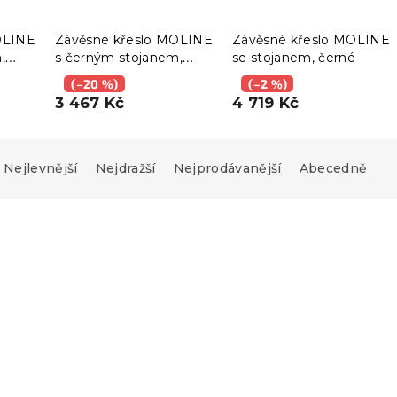
OLINE
Závěsné křeslo MOLINE
Závěsné křeslo MOLINE
,
s černým stojanem,
se stojanem, černé
béžové
(–20 %)
(–2 %)
3 467 Kč
4 719 Kč
Nejlevnější
Nejdražší
Nejprodávanější
Abecedně
Novinka
AR
Vyzkoušejte v AR
❖