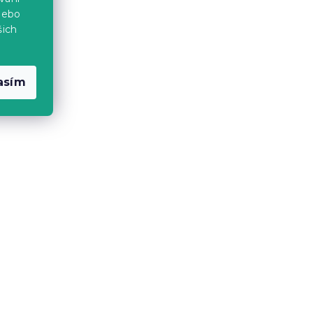
nebo
šich
asím
lo
Béžové relaxační křeslo
AMBER 1
LINEA 03
3 týdny
7 190 Kč