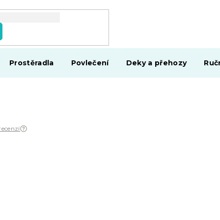
Prostěradla
Povlečení
Deky a přehozy
Ruč
recenzí