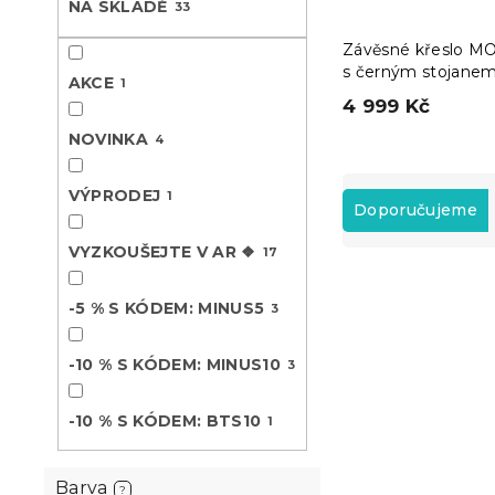
NA SKLADĚ
33
n
e
Závěsné křeslo M
l
s černým stojanem
AKCE
1
šedé
4 999 Kč
NOVINKA
4
Ř
VÝPRODEJ
1
a
Doporučujeme
z
VYZKOUŠEJTE V AR ❖
17
e
V
n
ý
í
-5 % S KÓDEM: MINUS5
3
Novinka
p
p
Vyzkoušejte v 
i
r
❖
-10 % S KÓDEM: MINUS10
3
s
o
p
d
-10 % S KÓDEM: BTS10
r
1
u
o
k
d
t
Barva
?