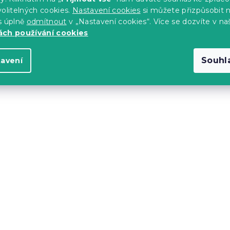
olitelných cookies.
Nastavení cookies
si můžete přizpůsobit 
s úplně
odmítnout
v „Nastavení cookies“. Více se dozvíte v na
ch používání cookies
Souhl
tavení
ignové křeslo
Béžové designové křes
04
MIZU
Alia 18
Skladem
(4 ks)
8 190 Kč