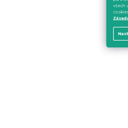
všech v
cookie
Zásadá
Nas
Béžové des
MILU
Loop 
Skladem
(3 ks)
5 890 Kč