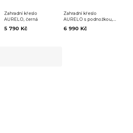
Zahradní křeslo
Zahradní křeslo
Otoč
AURELO, černá
AURELO s podnožkou,
kře
černá
tabu
5 790 Kč
6 990 Kč
6 9
růžo
Novinka
Vyzkoušejte v AR
❖