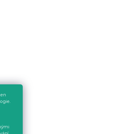
5 390 Kč
Vyzkoušejte v AR
❖
lo
Béžové designové křeslo
ch
Alia
KOKEI, dub
Now or never 06
ten
ogie.
Skladem
(1 ks)
8 890 Kč
ckými
vání