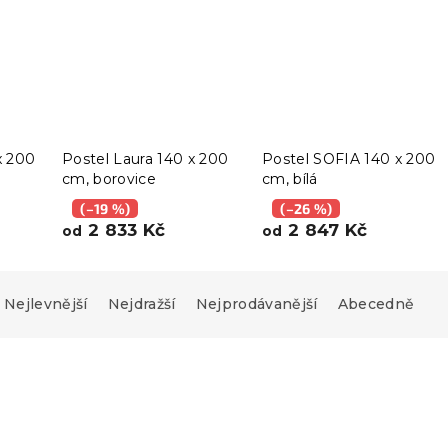
x 200
Postel Laura 140 x 200
Postel SOFIA 140 x 200
cm, borovice
cm, bílá
(–19 %)
(–26 %)
2 833 Kč
2 847 Kč
od
od
Nejlevnější
Nejdražší
Nejprodávanější
Abecedně
Novinka
AR
Vyzkoušejte v AR
❖