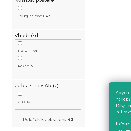
Nosnost postele
Postel IKAR
bílá/dub s
120 kg na osobu
43
4 týdny
2 520 K
od
Vhodné do
Vyzkoušejte v 
Ložnice
38
❖
-10 % s kódem:
MINUS10
Pokoje
5
Zobrazení v AR
?
Abycho
nejlep
Ano
14
Díky n
Postel SOFI
zobraz
dub sonom
Položek k zobrazení:
43
Informa
Skladem
(>10 k
partner