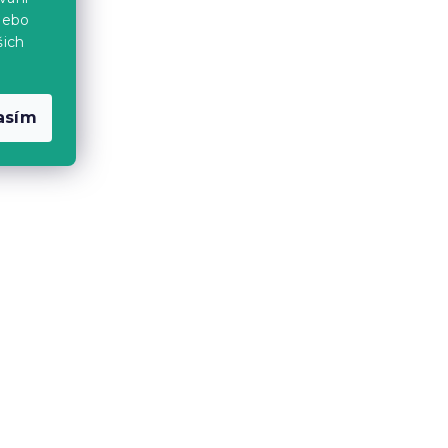
2 847 Kč
od
nebo
šich
-10 % s kódem:
MINUS10
asím
 cm,
Postel ADA 140 x 200 cm,
borovice
Skladem
(>10 ks)
1 979 Kč
od