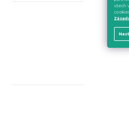
2 847 K
od
všech v
cookie
Zásadá
Vyzkoušejte v 
❖
Nas
-10 % s kódem:
MINUS10
Postel ELIS
dub artisan
Skladem
(>10 k
2 847 K
od