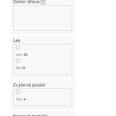
Dekor dřeva
?
Postel ELIS
kašmírově 
Skladem
(>10 k
Lak
2 847 K
od
Ano
32
Novinka
Ne
10
Vyzkoušejte v 
❖
-10 % s kódem:
MINUS10
Zvýšená postel
Ano
4