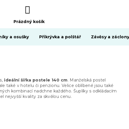
Prázdný košík
NÁKUPNÍ
KOŠÍK
níky a osušky
Přikrývka a polštář
Závěsy a záclon
s,
ideální šířka postele 140 cm
. Manželská postel
 ale
také v hotelu či penzionu. Velice oblíbené jsou také
revných kombinací
nadchne každého. Šuplíky s odkládacím
l nejvyšší kvality za skvělou
cenu.