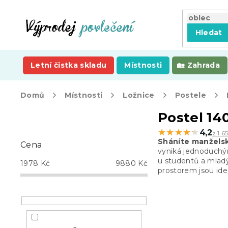
Přejít
na
obsah
Hledat
Letní čistka skladu
Místnosti
Zahrada
Domů
Místnosti
Ložnice
Postele
P
Postel 14
o
★★★★★
★★★★★
4,2
z 1 6
s
Sháníte manželsk
Cena
t
vyniká
jednoduchým
r
u studentů a mla
1978
Kč
9880
Kč
a
prostorem jsou id
n
n
í
p
a