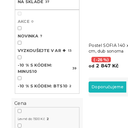
NA SKLADĚ
37
n
e
l
AKCE
0
NOVINKA
7
Postel SOFIA 140 
VYZKOUŠEJTE V AR ❖
13
cm, dub sonoma
(–26 %)
-10 % S KÓDEM:
2 847 Kč
od
39
MINUS10
Ř
a
-10 % S KÓDEM: BTS10
2
Doporučujeme
z
e
Cena
V
n
ý
í
Novinka
p
p
Levné do 1500 Kč
2
Vyzkoušejte v 
i
r
❖