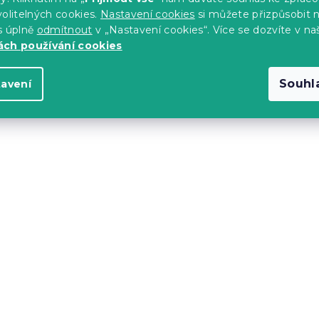
č
2 520 Kč
od
olitelných cookies.
Nastavení cookies
si můžete přizpůsobit 
s úplně
odmítnout
v „Nastavení cookies“. Více se dozvíte v na
ch používání cookies
AR
Vyzkoušejte v AR
❖
Souhl
tavení
-10 % s kódem:
MINUS10
A 140 x 200 cm,
Postel SOFIA 140 x 200
dub artisan
s)
Skladem
(7 ks)
č
2 847 Kč
od