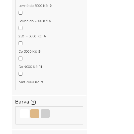
s
o
-10 % s kódem:
Levné do 3000 Kč
9
p
d
MINUS10
r
u
o
k
Levné do 2500 Kč
5
d
t
u
ů
2501 - 3000 Kč
4
k
t
Postel IKAR
Do 3000 Kč
5
ů
bílá
Skladem
(>10 k
Do 4000 Kč
11
2 520 K
od
Nad 3000 Kč
7
Novinka
Barva
?