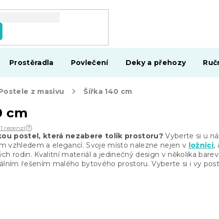
Prostěradla
Povlečení
Deky a přehozy
Ruč
Postele z masivu
Šířka 140 cm
0 cm
51 recenzí
ou postel, která nezabere tolik prostoru?
Vyberte si u ná
 vzhledem a elegancí. Svoje místo nalezne nejen v
ložnici
,
dých
rodin. Kvalitní materiál a jedinečný design v několika ba
eálním řešením
malého bytového prostoru. Vyberte si i vy poste