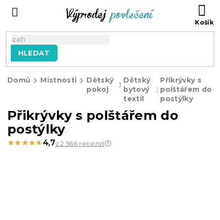
Přejít
NÁ
na
KO
obsah
HLEDAT
Domů
Místnosti
Dětský
Dětský
Přikrývky s
pokoj
bytový
polštářem do
textil
postýlky
Přikrývky s polštářem do
postýlky
★★★★★
★★★★★
4,7
z 2 566 recenzí