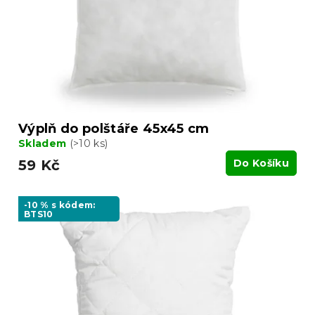
t
o
ů
d
u
k
t
ů
Výplň do polštáře 45x45 cm
Skladem
(>10 ks)
59 Kč
Do Košíku
-10 % s kódem:
BTS10