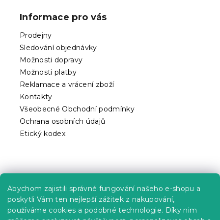
v
p
ý
Informace pro vás
p
a
i
t
Prodejny
s
í
u
Sledování objednávky
Možnosti dopravy
Možnosti platby
Reklamace a vrácení zboží
Kontakty
Všeobecné Obchodní podmínky
Ochrana osobních údajů
Etický kodex
Praktické informace
Abychom zajistili správné fungování našeho e-shopu a
Kariéra
poskytli Vám ten nejlepší zážitek z nakupování,
používáme cookies a podobné technologie. Díky nim
Poptávky a B2B spolupráce