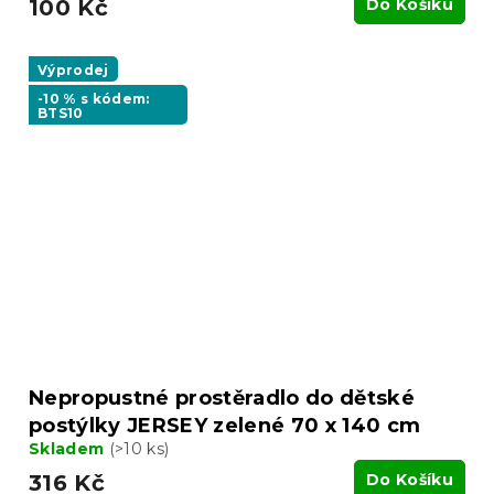
100 Kč
Do Košíku
Výprodej
-10 % s kódem:
BTS10
Nepropustné prostěradlo do dětské
postýlky JERSEY zelené 70 x 140 cm
Skladem
(>10 ks)
316 Kč
Do Košíku