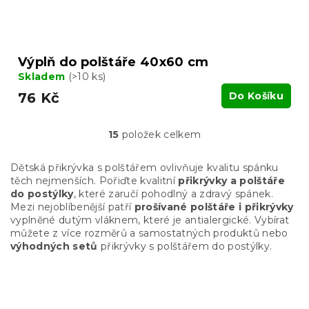
Výplň do polštáře 40x60 cm
Skladem
(>10 ks)
76 Kč
Do Košíku
15
položek celkem
O
v
l
Dětská přikrývka s polštářem ovlivňuje kvalitu spánku
á
těch nejmenších. Pořiďte kvalitní
přikrývky a polštáře
d
do postýlky
, které zaručí pohodlný a zdravý spánek.
a
Mezi nejoblíbenější patří
prošívané polštáře i přikrývky
c
vyplněné dutým vláknem, které je antialergické. Vybírat
í
můžete z více rozměrů a samostatných produktů nebo
p
výhodných setů
přikrývky s polštářem do postýlky.
r
v
k
Z
y
á