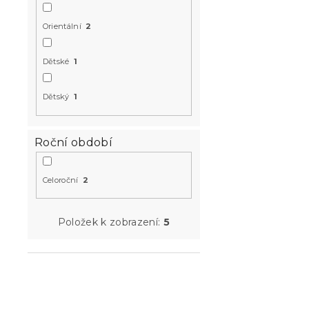
Orientální
2
Dětské
1
Dětský
1
Roční období
Celoroční
2
Položek k zobrazení:
5