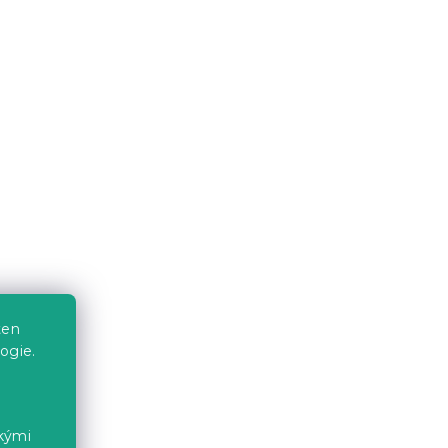
a
ten
ogie.
ckými