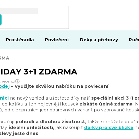
Prostěradla
Povlečení
Deky a přehozy
Ruč
ARMA
IDAY 3+1 ZDARMA
2 recenzí
odej
– Využijte skvělou nabídku na povlečení
nici
na nový vzhled a ušetřete díky naší
speciální akci 3+1 
 je do košíku a ten nejlevnější kousek
získáte úplně zdarma
. 
, od elegantních jednobarevných variant po vzorované kousk
zaručují
pohodlí a dlouhou životnost
, takže si můžete dopřá
iday
ideální příležitostí
, jak nakoupit
dárky pro své blízké
ne
slevy ještě dnes
!