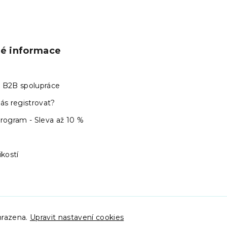
ké informace
 B2B spolupráce
ás registrovat?
program - Sleva až 10 %
ikostí
hrazena.
Upravit nastavení cookies