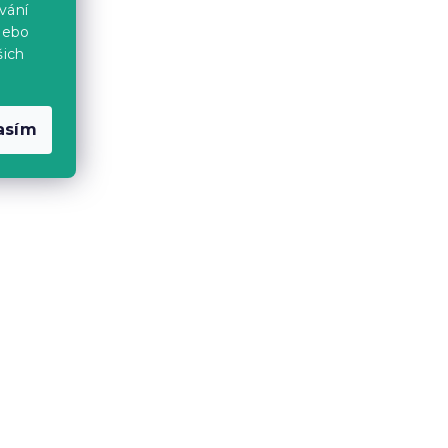
vání
nebo
šich
asím