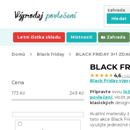
Přejít
na
obsah
Hledat
Letní čistka skladu
Místnosti
Zahrada
Domů
Black friday
BLACK FRIDAY 3+1 ZD
P
BLACK FR
o
★★★★★
★★★★★
4,6
z 96
s
Black Friday výpr
Cena
t
r
Připravte
svou
lož
173
Kč
249
Kč
a
povlečení
, vložit
klasických
designů
n
n
Kvalitní materiály 
í
tato akce Black Fr
p
využijte jedinečné
a