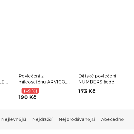
Povlečení z
Dětské povlečení
LE
mikrosaténu ARVICO,
NUMBERS šedé
barevné
(–9 %)
173 Kč
190 Kč
Nejlevnější
Nejdražší
Nejprodávanější
Abecedně