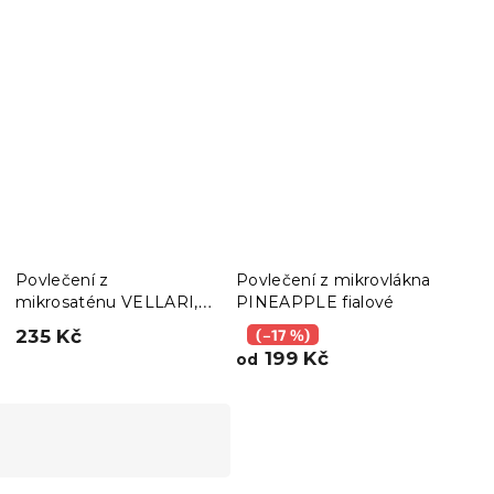
Povlečení z
Povlečení z mikrovlákna
mikrosaténu VELLARI,
PINEAPPLE fialové
světle šedé
235 Kč
(–17 %)
199 Kč
od