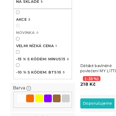
NA SKLADĚ
5
n
e
l
AKCE
2
NOVINKA
0
VELMI NÍZKÁ CENA
1
-15 % S KÓDEM: MINUS15
2
Dětské bavlněné
povlečení MY LITT
-10 % S KÓDEM: BTS10
3
PONY STARS bílé
(–33 %)
218 Kč
Barva
?
Ř
a
Doporučujeme
z
e