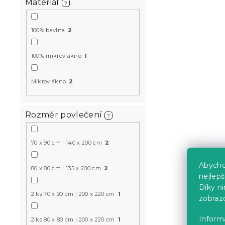
Materiál
MINUS15
?
100% bavlna
2
100% mikrovlákno
1
Mikrovlákno
2
Povlečení z
VELLARI, sv
Rozměr povlečení
Skladem
(>10 k
?
235 Kč
70 x 90 cm | 140 x 200 cm
2
Abycho
80 x 80 cm | 135 x 200 cm
2
nejlep
Díky n
2 ks 70 x 90 cm | 200 x 220 cm
1
zobraz
Informa
2 ks 80 x 80 cm | 200 x 220 cm
1