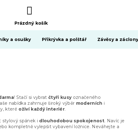
Prázdný košík
NÁKUPNÍ
KOŠÍK
níky a osušky
Přikrývka a polštář
Závěsy a záclon
zdarma
! Stačí si vybrat
čtyři kusy
označeného
Naše nabídka zahrnuje široký výběr
moderních
i
y, které
oživí každý interiér
.
t stylový spánek i
dlouhodobou spokojenost
. Navíc je
bo kompletně vylepšit vybavení ložnice. Neváhejte a