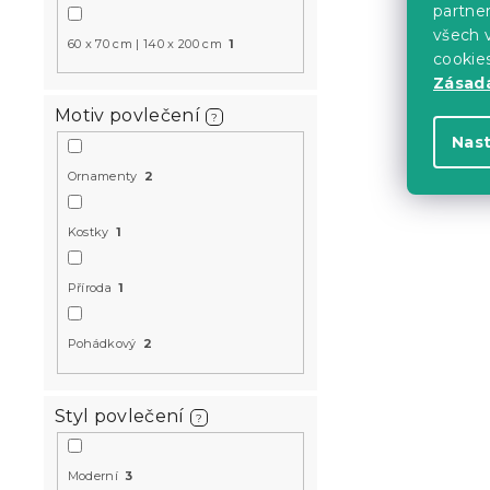
partner
všech v
60 x 70 cm | 140 x 200 cm
1
cookie
Zásadá
Motiv povlečení
?
Nas
Ornamenty
2
Kostky
1
Příroda
1
Pohádkový
2
Styl povlečení
?
Moderní
3