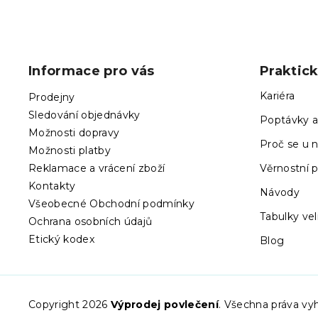
Z
á
p
Informace pro vás
Praktic
a
t
Kariéra
Prodejny
í
Sledování objednávky
Poptávky a
Možnosti dopravy
Proč se u n
Možnosti platby
Reklamace a vrácení zboží
Věrnostní 
Kontakty
Návody
Všeobecné Obchodní podmínky
Tabulky vel
Ochrana osobních údajů
Etický kodex
Blog
Copyright 2026
Výprodej povlečení
. Všechna práva vy