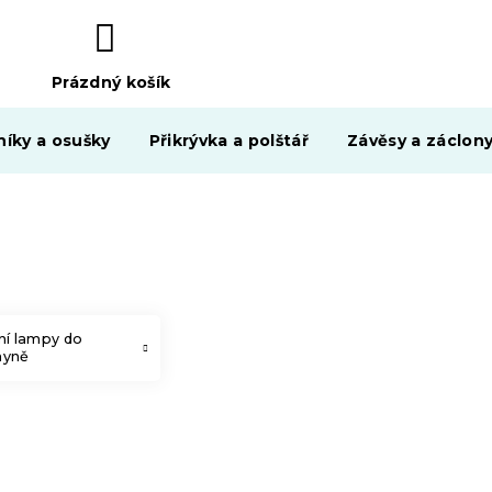
Prázdný košík
NÁKUPNÍ
KOŠÍK
níky a osušky
Přikrývka a polštář
Závěsy a záclon
ní lampy do
hyně