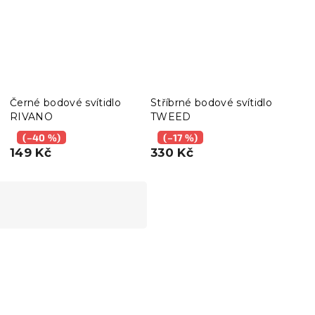
Černé bodové svítidlo
Stříbrné bodové svítidlo
Papí
RIVANO
TWEED
ARL
(–40 %)
(–17 %)
(–
149 Kč
330 Kč
2 1