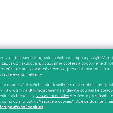
é svítidlo
LED stolní lampa FUNGHI
cm, bílá
s)
Skladem
(5 ks)
m zajistili správné fungování našeho e-shopu a poskytli Vám 
239 Kč
ší zážitek z nakupování, používáme cookies a podobné technol
im můžeme analyzovat návštěvnost, personalizovat obsah a
ovat relevantní reklamy.
Akce
ce o používání našich stránek sdílíme s reklamními a analyti
y. Kliknutím na „
Přijmout vše
“ nám dáváte souhlas ke zpraco
olitelných cookies.
Nastavení cookies
si můžete přizpůsobit 
s úplně
odmítnout
v „Nastavení cookies“. Více se dozvíte v na
ch používání cookies