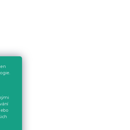
 11,2
LED stolní lampa FUNGHI 11,2
cm, hnědá
Skladem
(7 ks)
ten
239 Kč
ogie.
ckými
vání
nebo
šich