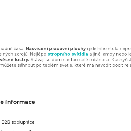
TWEED
Skladem
(9 ks)
330 Kč
O
v
 hodně času.
Nasvícení pracovní plochy
i jídelního stolu nep
l
elných zdrojů. Nejlépe
stropního svítidla
a jiné lampy nebo l
á
věsné lustry.
Stávají se dominantou celé místnosti. Kuchyňs
d
můžete sáhnout po teplém světle, které má navodit pocit rel
a
c
í
p
r
v
k
ké informace
y
v
ý
 B2B spolupráce
p
i