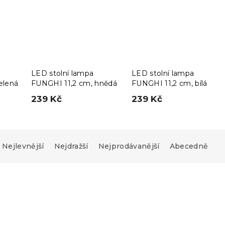
LED stolní lampa
LED stolní lampa
elená
FUNGHI 11,2 cm, hnědá
FUNGHI 11,2 cm, bílá
239 Kč
239 Kč
Nejlevnější
Nejdražší
Nejprodávanější
Abecedně