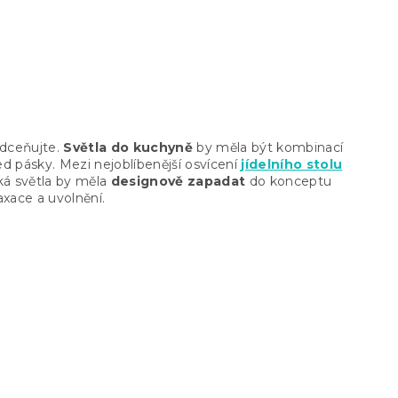
KERY
Skladem
(2 ks)
1 674 Kč
odceňujte.
Světla do kuchyně
by měla být kombinací
ed pásky. Mezi nejoblíbenější osvícení
jídelního stolu
ká světla by měla
designově zapadat
do konceptu
axace a uvolnění.