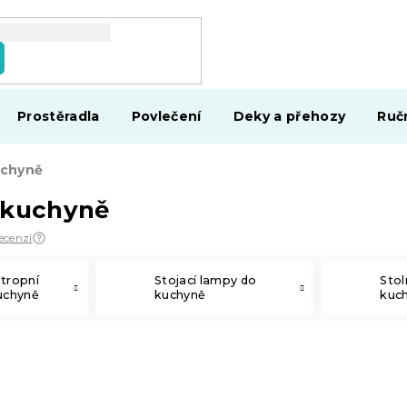
Prostěradla
Povlečení
Deky a přehozy
Ruč
uchyně
 kuchyně
recenzí
stropní
Stojací lampy do
Stol
kuchyně
kuchyně
kuc