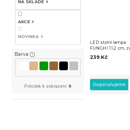
NA SKLADĚ
9
n
e
l
AKCE
3
NOVINKA
0
LED stolní lampa
FUNGHI 11,2 cm, z
Barva
?
239 Kč
Ř
a
Doporučujeme
Položek k zobrazení:
9
z
e
V
n
ý
í
Akce
p
p
i
r
s
o