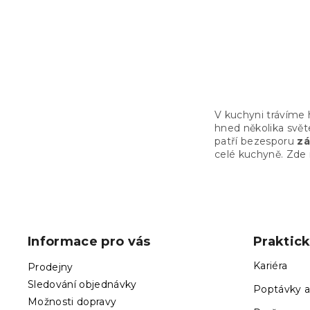
JENNY
Skladem
(1 ks)
3 484 Kč
V kuchyni trávíme
hned několika svět
patří bezesporu
zá
celé kuchyně. Zde 
Z
á
p
Informace pro vás
Praktic
a
t
Kariéra
Prodejny
í
Sledování objednávky
Poptávky a
Možnosti dopravy