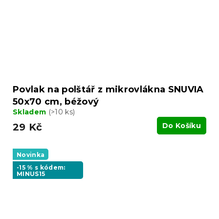
Povlak na polštář z mikrovlákna SNUVIA
50x70 cm, béžový
Skladem
(>10 ks)
29 Kč
Do Košíku
Novinka
-15 % s kódem:
MINUS15