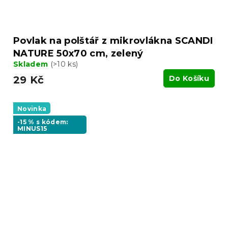
Povlak na polštář z mikrovlákna SCANDI
NATURE 50x70 cm, zelený
Skladem
(>10 ks)
29 Kč
Do Košíku
Novinka
-15 % s kódem:
MINUS15