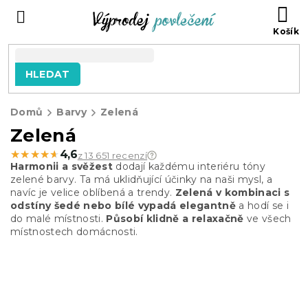
Přejít
NÁ
na
KO
obsah
HLEDAT
Domů
Barvy
Zelená
Zelená
★★★★★
★★★★★
4,6
z 13 651 recenzí
Harmonii a svěžest
dodají každému interiéru tóny
zelené barvy. Ta má uklidňující účinky na naši mysl, a
navíc je velice oblíbená a trendy.
Zelená v kombinaci s
odstíny šedé nebo bílé vypadá elegantně
a hodí se i
do malé místnosti.
Působí klidně a relaxačně
ve všech
místnostech domácnosti.