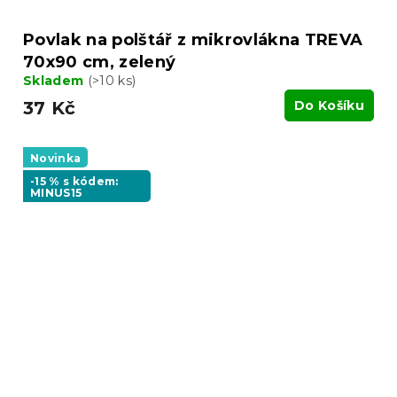
Povlak na polštář z mikrovlákna TREVA
70x90 cm, zelený
Skladem
(>10 ks)
37 Kč
Do Košíku
Novinka
-15 % s kódem:
MINUS15