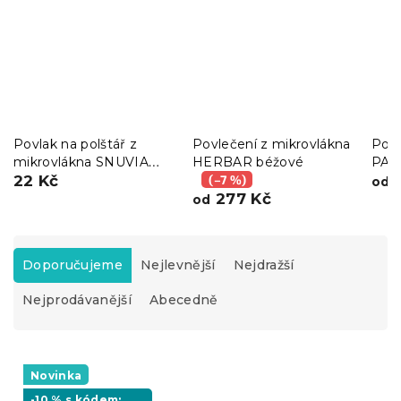
Povlak na polštář z
Povlečení z mikrovlákna
Povl
mikrovlákna SNUVIA
HERBAR béžové
PAN
45x45 cm, béžový
22 Kč
(–7 %)
men
2
od
277 Kč
od
Ř
a
Doporučujeme
Nejlevnější
Nejdražší
z
Nejprodávanější
Abecedně
e
n
í
V
p
ý
Novinka
r
p
-10 % s kódem: