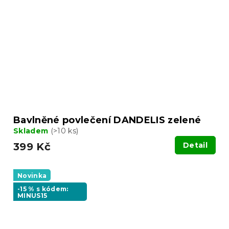
Bavlněné povlečení DANDELIS zelené
Skladem
(>10 ks)
399 Kč
Detail
Novinka
-15 % s kódem:
MINUS15