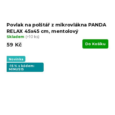
Povlak na polštář z mikrovlákna PANDA
RELAX 45x45 cm, mentolový
Skladem
(>10 ks)
59 Kč
Do Košíku
Novinka
-15 % s kódem:
MINUS15