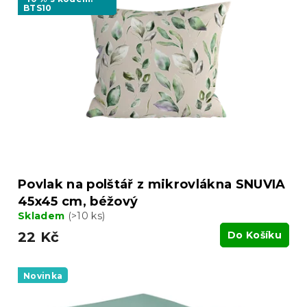
o
BTS10
i
d
s
u
p
k
r
t
o
ů
d
u
k
t
ů
Povlak na polštář z mikrovlákna SNUVIA
45x45 cm, béžový
Skladem
(>10 ks)
22 Kč
Do Košíku
Novinka