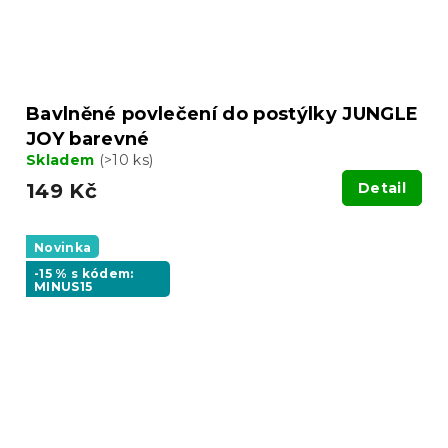
Bavlněné povlečení do postýlky JUNGLE
JOY barevné
Skladem
(>10 ks)
149 Kč
Detail
Novinka
-15 % s kódem:
MINUS15