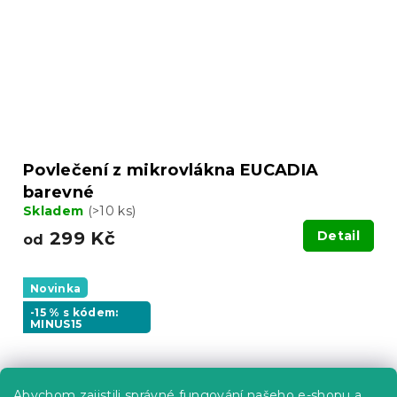
Povlečení z mikrovlákna EUCADIA
barevné
Skladem
(>10 ks)
299 Kč
Detail
od
Novinka
-15 % s kódem:
MINUS15
Abychom zajistili správné fungování našeho e-shopu a