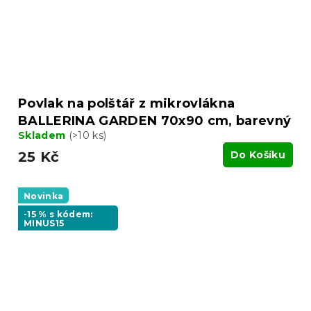
Povlak na polštář z mikrovlákna
BALLERINA GARDEN 70x90 cm, barevný
Skladem
(>10 ks)
25 Kč
Do Košíku
Novinka
-15 % s kódem:
MINUS15