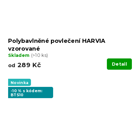
Polybavlněné povlečení HARVIA
vzorované
Skladem
(>10 ks)
289 Kč
Detail
od
Novinka
-10 % s kódem:
BTS10