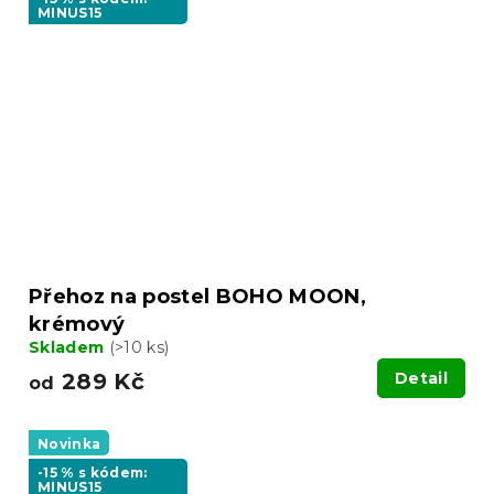
MINUS15
Přehoz na postel BOHO MOON,
krémový
Skladem
(>10 ks)
289 Kč
Detail
od
Novinka
-15 % s kódem:
MINUS15