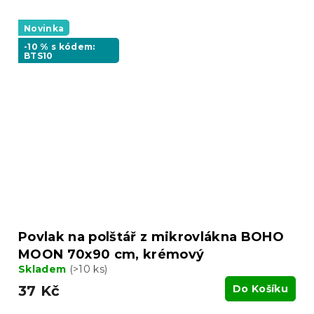
Novinka
-10 % s kódem:
BTS10
Povlak na polštář z mikrovlákna BOHO
MOON 70x90 cm, krémový
Skladem
(>10 ks)
37 Kč
Do Košíku