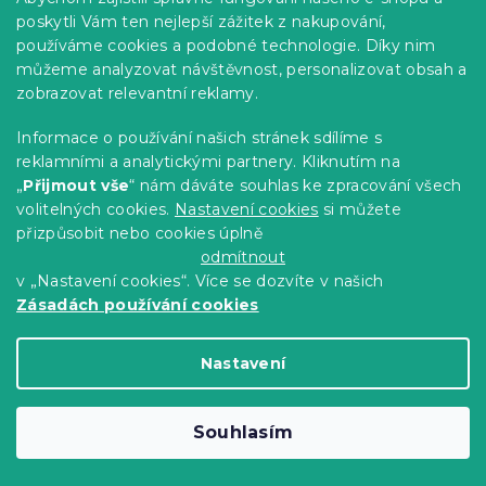
poskytli Vám ten nejlepší zážitek z nakupování,
používáme cookies a podobné technologie. Díky nim
můžeme analyzovat návštěvnost, personalizovat obsah a
zobrazovat relevantní reklamy.
Informace o používání našich stránek sdílíme s
reklamními a analytickými partnery. Kliknutím na
„
Přijmout vše
“ nám dáváte souhlas ke zpracování všech
Přehoz na postel FLORAMA bílý
volitelných cookies.
Nastavení cookies
si můžete
Skladem
(>10 ks)
přizpůsobit nebo cookies úplně
399 Kč
Detail
od
odmítnout
v „Nastavení cookies“. Více se dozvíte v našich
Zásadách používání cookies
Novinka
-15 % s kódem:
MINUS15
Nastavení
Souhlasím