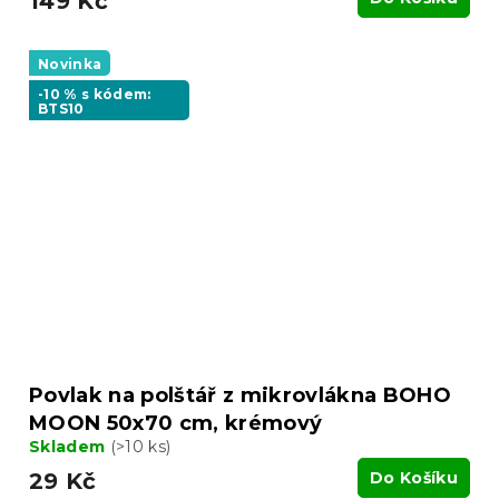
149 Kč
Novinka
-10 % s kódem:
BTS10
Povlak na polštář z mikrovlákna BOHO
MOON 50x70 cm, krémový
Skladem
(>10 ks)
29 Kč
Do Košíku