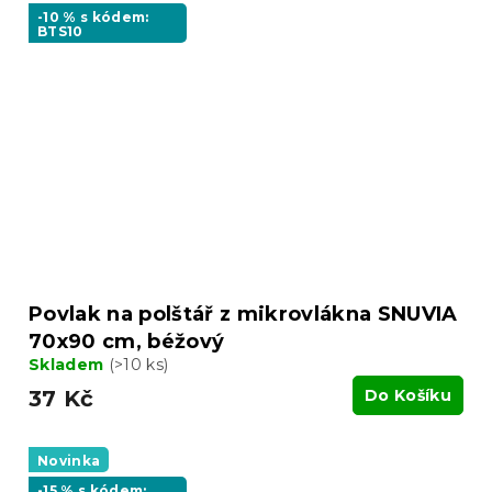
-10 % s kódem:
BTS10
Povlak na polštář z mikrovlákna SNUVIA
70x90 cm, béžový
Skladem
(>10 ks)
37 Kč
Do Košíku
Novinka
-15 % s kódem: