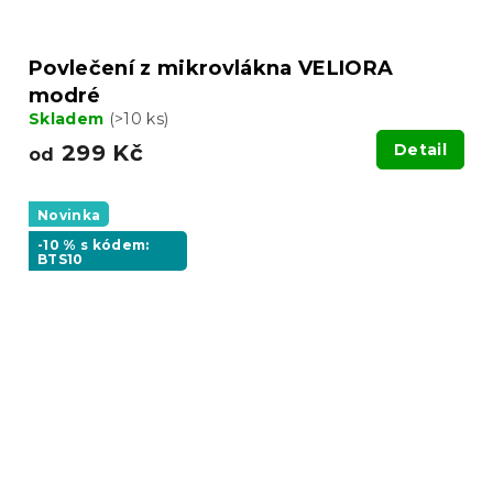
Povlečení z mikrovlákna VELIORA
modré
Skladem
(>10 ks)
299 Kč
Detail
od
Novinka
-10 % s kódem:
BTS10