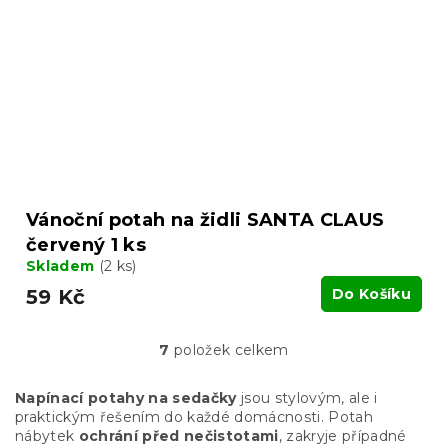
Vánoční potah na židli SANTA CLAUS
červený 1 ks
Skladem
(2 ks)
59 Kč
Do Košíku
7
položek celkem
O
v
l
Napínací potahy na sedačky
jsou stylovým, ale i
á
praktickým řešením do každé domácnosti. Potah
d
nábytek
ochrání před nečistotami
, zakryje případné