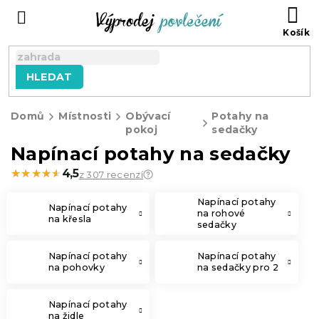
Přejít
NÁ
na
KO
obsah
HLEDAT
Domů
Místnosti
Obývací
Potahy na
pokoj
sedačky
Napínací potahy na sedačky
★★★★★
★★★★★
4,5
z 307 recenzí
Napínací potahy
Napínací potahy
na rohové
na křesla
sedačky
Napínací potahy
Napínací potahy
na pohovky
na sedačky pro 2
Napínací potahy
na židle