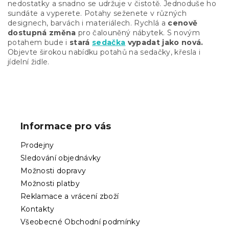
a
nedostatky a snadno se udržuje v čistotě. Jednoduše ho
c
sundáte a vyperete. Potahy seženete v různých
í
designech, barvách i materiálech. Rychlá a
cenově
p
dostupná změna
pro čalouněný nábytek. S novým
r
potahem bude i
stará
sedačka
vypadat jako nová.
v
Objevte širokou nabídku potahů na sedačky, křesla i
k
jídelní židle.
y
v
ý
Z
p
á
i
p
s
Informace pro vás
u
a
t
Prodejny
í
Sledování objednávky
Možnosti dopravy
Možnosti platby
Reklamace a vrácení zboží
Kontakty
Všeobecné Obchodní podmínky