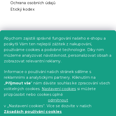
Ochrana osobních údajů
Etický kodex
Praktické informace
Abychom zajistili správné fungování našeho e-shopu a
Kariéra
poskytli Vám ten nejlepší zážitek z nakupování,
používáme cookies a podobné technologie. Díky nim
Poptávky a B2B spolupráce
můžeme analyzovat návštěvnost, personalizovat obsah a
Proč se u nás registrovat?
zobrazovat relevantní reklamy.
Věrnostní program - Sleva až 10 %
Informace o používání našich stránek sdílíme s
reklamními a analytickými partnery. Kliknutím na
Návody
„
Přijmout vše
“ nám dáváte souhlas ke zpracování všech
Tabulky velikostí
volitelných cookies.
Nastavení cookies
si můžete
přizpůsobit nebo cookies úplně
Blog
odmítnout
v „Nastavení cookies“. Více se dozvíte v našich
Zásadách používání cookies