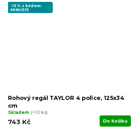
-15 % s kódem:
MINUS15
Rohový regál TAYLOR 4 police, 125x34
cm
Skladem
(>10 ks)
743 Kč
Do Košíku