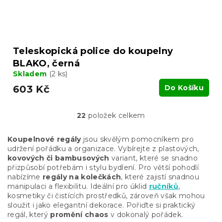
Teleskopická police do koupelny
BLAKO, černá
Skladem
(2 ks)
603 Kč
Do Košíku
22
položek celkem
O
v
l
Koupelnové regály
jsou skvělým pomocníkem pro
á
udržení pořádku a organizace. Vybírejte z plastových,
d
kovových či bambusových
variant, které se snadno
a
přizpůsobí potřebám i stylu bydlení. Pro větší pohodlí
c
nabízíme
regály na kolečkách
, které zajistí snadnou
í
manipulaci a flexibilitu. Ideální pro úklid
ručníků
,
p
kosmetiky či čistících prostředků, zároveň však mohou
r
sloužit i jako elegantní dekorace. Pořiďte si praktický
v
regál, který
promění chaos
v dokonalý pořádek.