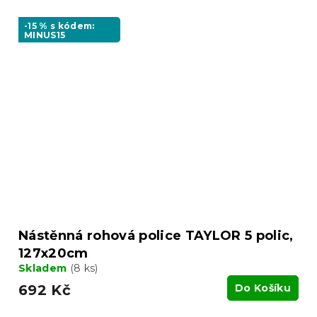
-15 % s kódem:
MINUS15
Nástěnná rohová police TAYLOR 5 polic,
127x20cm
Skladem
(8 ks)
692 Kč
Do Košíku