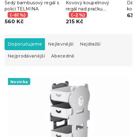
Šedý bambusový regál s
Kovový koupelnový
Děts
policí TELMINA
regál nad pračku
kol
(–61 %)
FIXANO 170x60-90 cm,
(–2 %)
68x3
639
560 Kč
šedá
215 Kč
Ř
a
Doporučujeme
Nejlevnější
Nejdražší
z
Nejprodávanější
Abecedně
e
n
í
V
p
ý
Novinka
r
p
o
i
d
s
u
p
k
r
t
o
ů
d
u