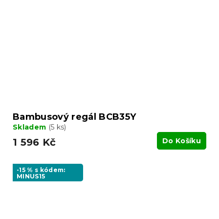
Bambusový regál BCB35Y
Skladem
(5 ks)
1 596 Kč
Do Košíku
-15 % s kódem:
MINUS15