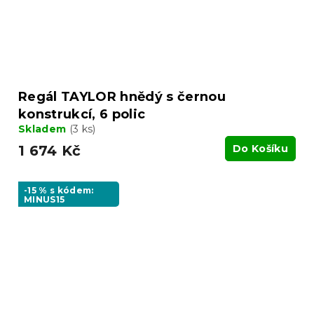
Regál TAYLOR hnědý s černou
konstrukcí, 6 polic
Skladem
(3 ks)
1 674 Kč
Do Košíku
-15 % s kódem:
MINUS15