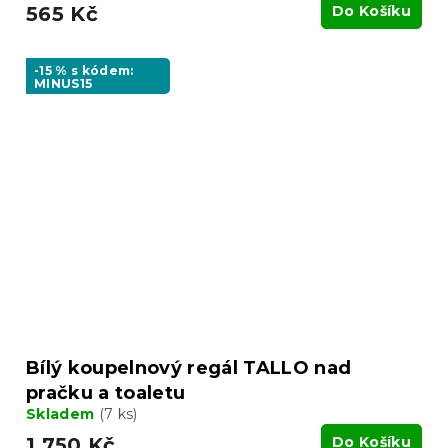
565 Kč
Do Košíku
-15 % s kódem:
MINUS15
Bílý koupelnový regál TALLO nad
pračku a toaletu
Skladem
(7 ks)
1 750 Kč
Do Košíku