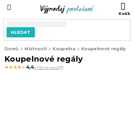
Přejít
NÁ
na
KO
obsah
HLEDAT
Domů
Místnosti
Koupelna
Koupelnové regály
Koupelnové regály
★★★★★
★★★★★
4,4
z 155 recenzí