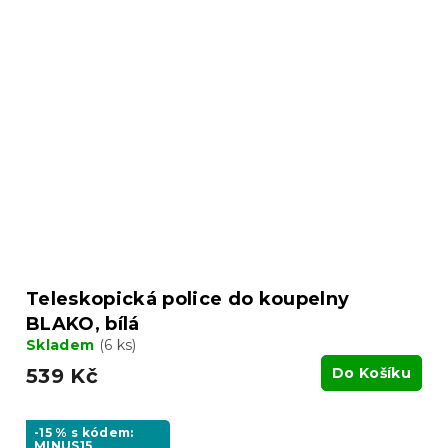
Teleskopická police do koupelny
BLAKO, bílá
Skladem
(6 ks)
539 Kč
Do Košíku
-15 % s kódem:
MINUS15