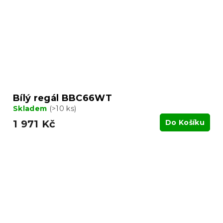
Bílý regál BBC66WT
Skladem
(>10 ks)
1 971 Kč
Do Košíku