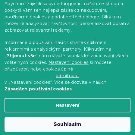
Abychom zajistili správné fungování našeho e-shopu a
Kariéra
poskytli Vám ten nejlepší zážitek z nakupování,
používáme cookies a podobné technologie. Díky nim
Poptávky a B2B spolupráce
můžeme analyzovat návštěvnost, personalizovat obsah a
zobrazovat relevantní reklamy.
Proč se u nás registrovat?
Věrnostní program - Sleva až 10 %
Informace o používání našich stránek sdílíme s
reklamními a analytickými partnery. Kliknutím na
Návody
„
Přijmout vše
“ nám dáváte souhlas ke zpracování všech
Tabulky velikostí
volitelných cookies.
Nastavení cookies
si můžete
přizpůsobit nebo cookies úplně
Blog
odmítnout
v „Nastavení cookies“. Více se dozvíte v našich
Zásadách používání cookies
Vytvořil Shoptet Premium
Nastavení
Copyright 2026
Výprodej povlečení
. Všechna
Souhlasím
práva vyhrazena.
Upravit nastavení cookies