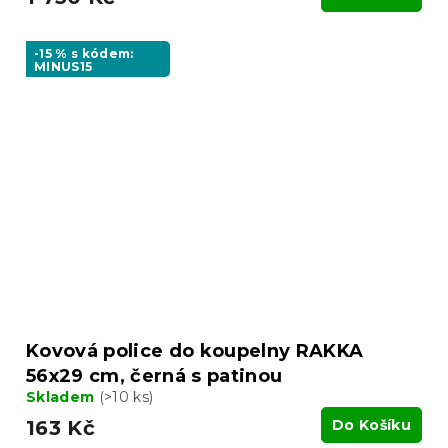
-15 % s kódem:
MINUS15
Kovová police do koupelny RAKKA
56x29 cm, černá s patinou
Skladem
(>10 ks)
163 Kč
Do Košíku