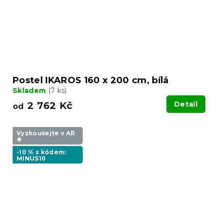
Postel IKAROS 160 x 200 cm, bílá
Skladem
(7 ks)
2 762 Kč
Detail
od
Vyzkoušejte v AR
❖
-10 % s kódem:
MINUS10