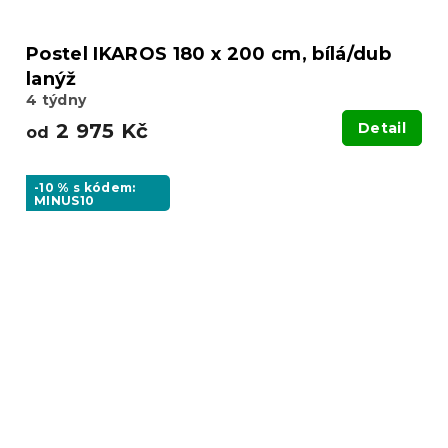
Postel IKAROS 180 x 200 cm, bílá/dub
lanýž
4 týdny
2 975 Kč
Detail
od
-10 % s kódem:
MINUS10