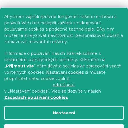
Praktické informace
Abychom zajistili správné fungování našeho e-shopu a
Kariéra
poskytli Vám ten nejlepší zážitek z nakupování,
používáme cookies a podobné technologie. Díky nim
Poptávky a B2B spolupráce
můžeme analyzovat návštěvnost, personalizovat obsah a
zobrazovat relevantní reklamy.
Proč se u nás registrovat?
Věrnostní program - Sleva až 10 %
Informace o používání našich stránek sdílíme s
reklamními a analytickými partnery. Kliknutím na
Návody
„
Přijmout vše
“ nám dáváte souhlas ke zpracování všech
Tabulky velikostí
volitelných cookies.
Nastavení cookies
si můžete
přizpůsobit nebo cookies úplně
Blog
odmítnout
v „Nastavení cookies“. Více se dozvíte v našich
Zásadách používání cookies
Vytvořil Shoptet Premium
Nastavení
Copyright 2026
Výprodej povlečení
. Všechna