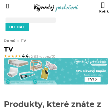
Přejít
NÁ
na
KO
obsah
HLEDAT
Domů
TV
TV
★★★★★
★★★★★
4,4
z 2 131 recenzí
Produkty, které znáte z