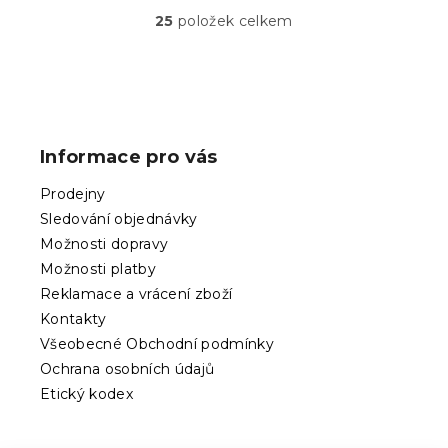
25
položek celkem
O
v
l
á
Z
d
á
a
p
c
Informace pro vás
í
a
p
t
Prodejny
r
í
v
Sledování objednávky
k
Možnosti dopravy
y
Možnosti platby
v
ý
Reklamace a vrácení zboží
p
Kontakty
i
Všeobecné Obchodní podmínky
s
Ochrana osobních údajů
u
Etický kodex