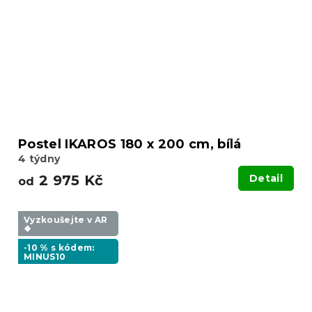
Postel IKAROS 180 x 200 cm, bílá
4 týdny
2 975 Kč
Detail
od
Vyzkoušejte v AR
❖
-10 % s kódem:
MINUS10