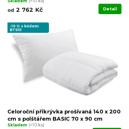
Skladem
(>10 ks)
2 762 Kč
Detail
od
-10 % s kódem:
BTS10
Celoroční přikrývka prošívaná 140 x 200
cm s polštářem BASIC 70 x 90 cm
Skladem
(>10 ks)