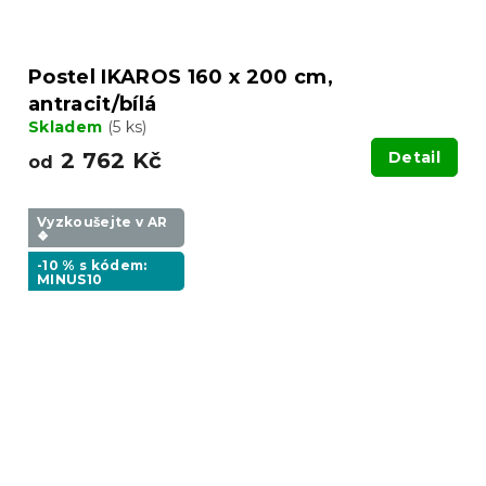
Postel IKAROS 160 x 200 cm,
antracit/bílá
Skladem
(5 ks)
2 762 Kč
Detail
od
Vyzkoušejte v AR
❖
-10 % s kódem:
MINUS10