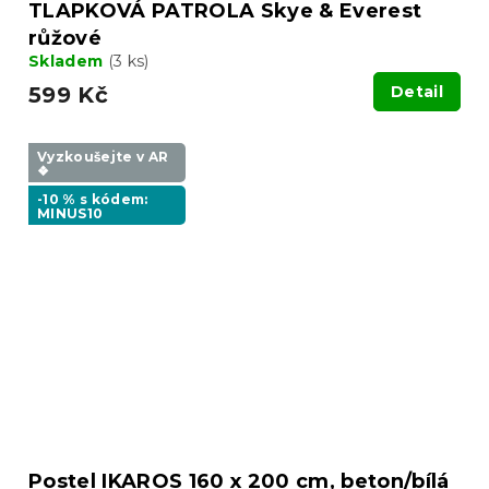
TLAPKOVÁ PATROLA Skye & Everest
růžové
Skladem
(3 ks)
599 Kč
Detail
Vyzkoušejte v AR
❖
-10 % s kódem:
MINUS10
Postel IKAROS 160 x 200 cm, beton/bílá