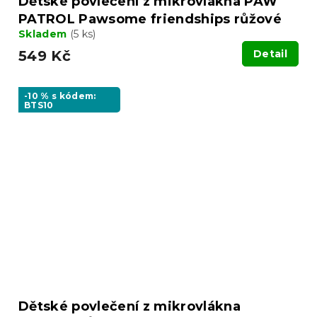
Dětské povlečení z mikrovlákna PAW
PATROL Pawsome friendships růžové
Skladem
(5 ks)
549 Kč
Detail
-10 % s kódem:
BTS10
Dětské povlečení z mikrovlákna