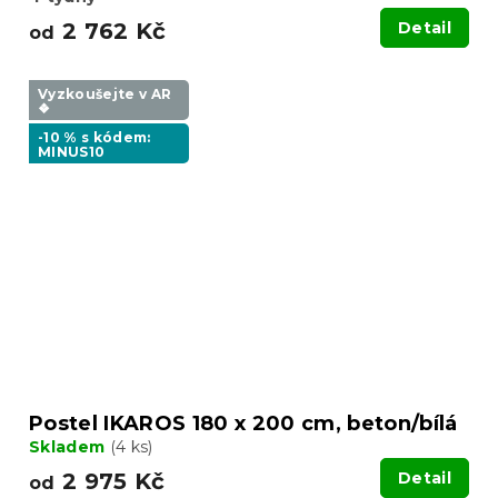
2 762 Kč
Detail
od
Vyzkoušejte v AR
❖
-10 % s kódem:
MINUS10
Postel IKAROS 180 x 200 cm, beton/bílá
Skladem
(4 ks)
2 975 Kč
Detail
od