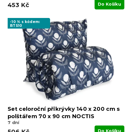
453 Kč
Do Košíku
-10 % s kódem:
BTS10
Set celoroční přikrývky 140 x 200 cm s
polštářem 70 x 90 cm NOCTIS
7 dní
506 Kč
Do Košíku