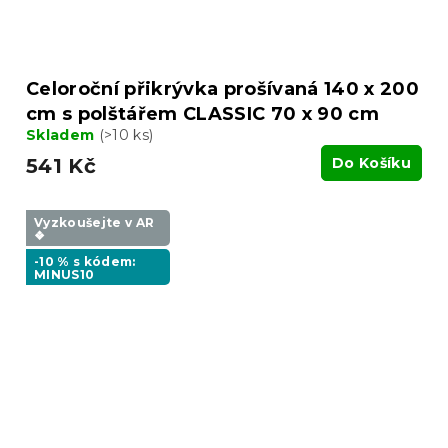
Celoroční přikrývka prošívaná 140 x 200
cm s polštářem CLASSIC 70 x 90 cm
Skladem
(>10 ks)
541 Kč
Do Košíku
Vyzkoušejte v AR
❖
-10 % s kódem:
MINUS10