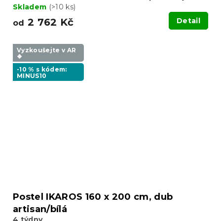
Skladem
(>10 ks)
2 762 Kč
Detail
od
Vyzkoušejte v AR
❖
-10 % s kódem:
MINUS10
Postel IKAROS 160 x 200 cm, dub
artisan/bílá
4 týdny