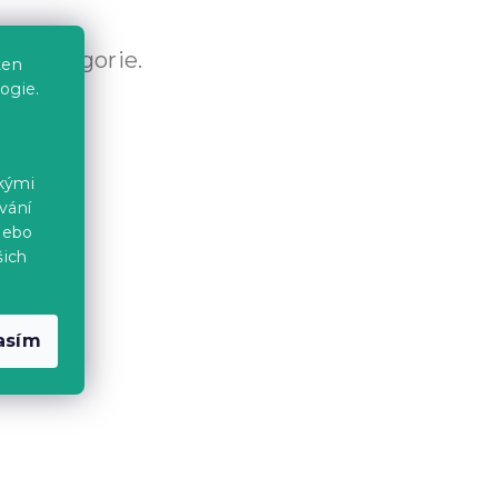
ní kategorie.
ten
ogie.
ckými
vání
nebo
šich
asím