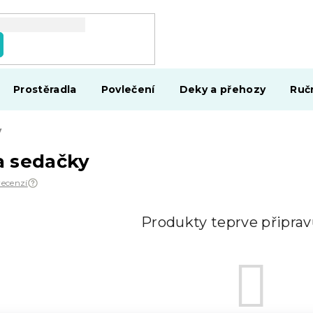
Prostěradla
Povlečení
Deky a přehozy
Ruč
y
a sedačky
recenzí
Produkty teprve připra