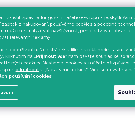
Můžete se ale podívat na ostat
m zajistili správné fungování našeho e-shopu a poskytli Vám 
ší zážitek z nakupování, používáme cookies a podobné technol
im můžeme analyzovat návštěvnost, personalizovat obsah a
ovat relevantní reklamy.
ZPĚT DO OBCHODU
ce o používání našich stránek sdílíme s reklamními a analyti
y. Kliknutím na „
Přijmout vše
“ nám dáváte souhlas ke zpraco
olitelných cookies.
Nastavení cookies
si můžete přizpůsobit 
s úplně
odmítnout
v „Nastavení cookies“. Více se dozvíte v na
ch používání cookies
Souhl
tavení