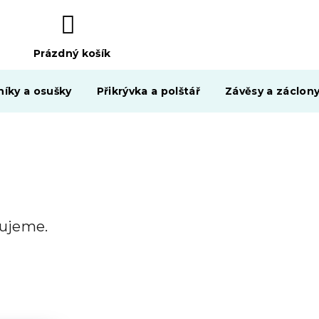
Prázdný košík
NÁKUPNÍ
KOŠÍK
níky a osušky
Přikrývka a polštář
Závěsy a záclon
vujeme.