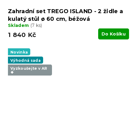
Zahradní set TREGO ISLAND - 2 židle a
kulatý stůl ø 60 cm, béžová
Skladem
(7 ks)
1 840 Kč
Do Košíku
Novinka
Výhodná sada
Vyzkoušejte v AR
❖