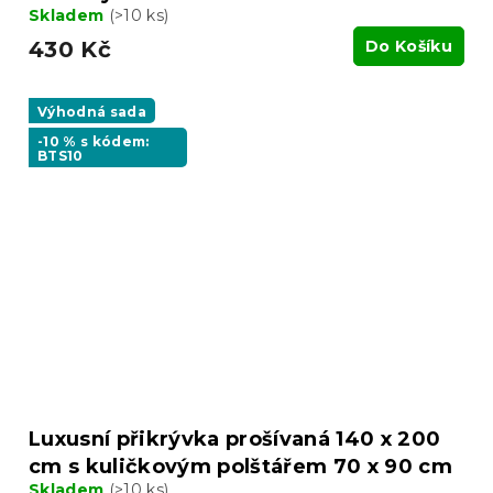
Skladem
(>10 ks)
430 Kč
Do Košíku
Výhodná sada
-10 % s kódem:
BTS10
Luxusní přikrývka prošívaná 140 x 200
cm s kuličkovým polštářem 70 x 90 cm
Skladem
(>10 ks)