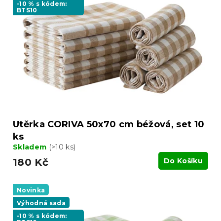
-10 % s kódem:
BTS10
Utěrka CORIVA 50x70 cm béžová, set 10
ks
Skladem
(>10 ks)
180 Kč
Do Košíku
Novinka
Výhodná sada
-10 % s kódem: