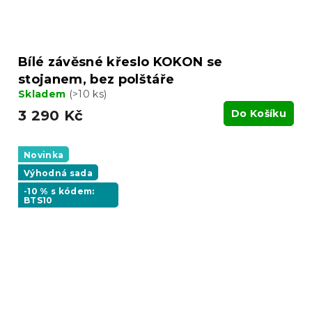
Bílé závěsné křeslo KOKON se
stojanem, bez polštáře
Skladem
(>10 ks)
3 290 Kč
Do Košíku
Novinka
Výhodná sada
-10 % s kódem:
BTS10