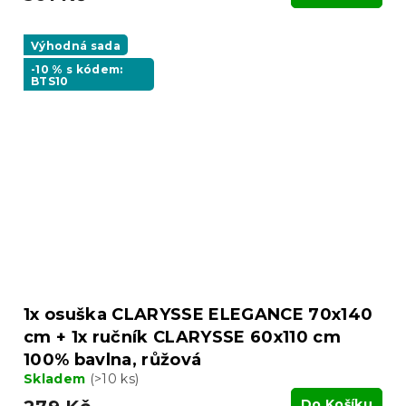
Výhodná sada
-10 % s kódem:
BTS10
1x osuška CLARYSSE ELEGANCE 70x140
cm + 1x ručník CLARYSSE 60x110 cm
100% bavlna, růžová
Skladem
(>10 ks)
Do Košíku