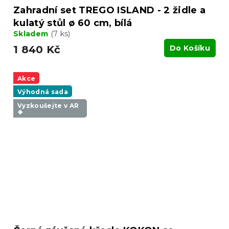
Zahradní set TREGO ISLAND - 2 židle a
kulatý stůl ø 60 cm, bílá
Skladem
(7 ks)
1 840 Kč
Do Košíku
Akce
Výhodná sada
Vyzkoušejte v AR
❖