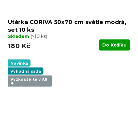
Utěrka CORIVA 50x70 cm světle modrá,
set 10 ks
Skladem
(>10 ks)
180 Kč
Do Košíku
Novinka
Výhodná sada
Vyzkoušejte v AR
❖