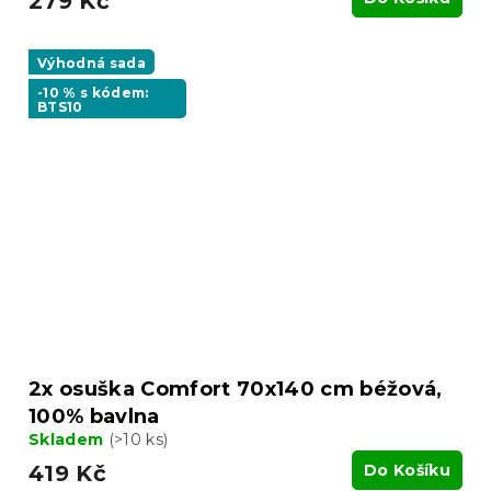
279 Kč
Výhodná sada
-10 % s kódem:
BTS10
2x osuška Comfort 70x140 cm béžová,
100% bavlna
Skladem
(>10 ks)
419 Kč
Do Košíku