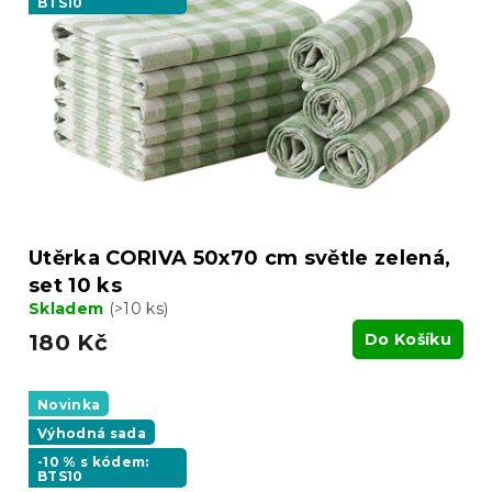
BTS10
Utěrka CORIVA 50x70 cm světle zelená,
set 10 ks
Skladem
(>10 ks)
180 Kč
Do Košíku
Novinka
Výhodná sada
-10 % s kódem:
BTS10