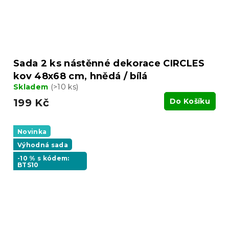
Sada 2 ks nástěnné dekorace CIRCLES
kov 48x68 cm, hnědá / bílá
Skladem
(>10 ks)
199 Kč
Do Košíku
Novinka
Výhodná sada
-10 % s kódem:
BTS10