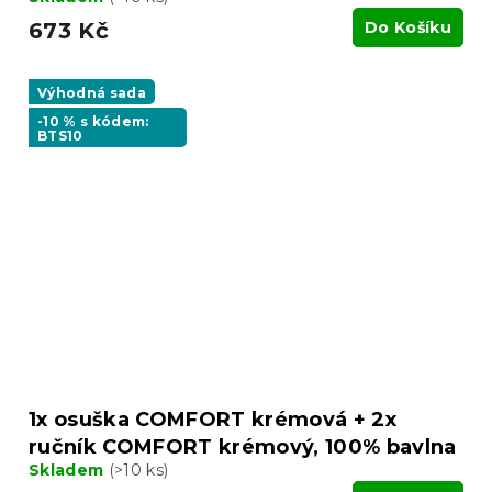
673 Kč
Do Košíku
Výhodná sada
-10 % s kódem:
BTS10
1x osuška COMFORT krémová + 2x
ručník COMFORT krémový, 100% bavlna
Skladem
(>10 ks)