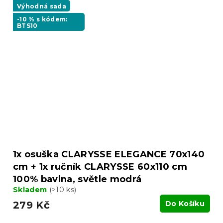
Výhodná sada
-10 % s kódem:
BTS10
1x osuška CLARYSSE ELEGANCE 70x140
cm + 1x ručník CLARYSSE 60x110 cm
100% bavlna, světle modrá
Skladem
(>10 ks)
279 Kč
Do Košíku