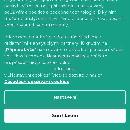
poskytli Vám ten nejlepší zážitek z nakupování,
používáme cookies a podobné technologie. Díky nim
můžeme analyzovat návštěvnost, personalizovat obsah a
zobrazovat relevantní reklamy.
Informace o používání našich stránek sdílíme s
reklamními a analytickými partnery. Kliknutím na
„
Přijmout vše
“ nám dáváte souhlas ke zpracování všech
volitelných cookies.
Nastavení cookies
si můžete
přizpůsobit nebo cookies úplně
odmítnout
v „Nastavení cookies“. Více se dozvíte v našich
1x osuška BARBARA světle zelená + 1x
Zásadách používání cookies
ručník BARBARA světle zelený, 100%
bavlna
Nastavení
Skladem
(>10 ks)
225 Kč
Do Košíku
Souhlasím
Výhodná sada