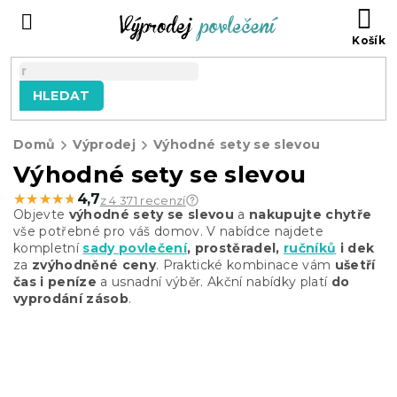
Přejít
NÁ
na
KO
obsah
HLEDAT
Domů
Výprodej
Výhodné sety se slevou
Výhodné sety se slevou
★★★★★
★★★★★
4,7
z 4 371 recenzí
Objevte
výhodné sety se slevou
a
nakupujte chytře
vše potřebné pro váš domov. V nabídce najdete
kompletní
sady povlečení
, prostěradel,
ručníků
i dek
za
zvýhodněné ceny
. Praktické kombinace vám
ušetří
čas i peníze
a usnadní výběr. Akční nabídky platí
do
vyprodání zásob
.