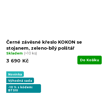
Černé závěsné křeslo KOKON se
stojanem, zeleno-bílý polštář
Skladem
(>10 ks)
3 690 Kč
Do Košíku
Novinka
Výhodná sada
-10 % s kódem:
BTS10