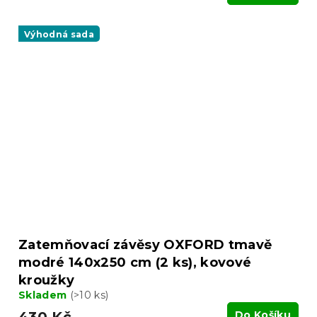
Výhodná sada
Zatemňovací závěsy OXFORD tmavě
modré 140x250 cm (2 ks), kovové
kroužky
Skladem
(>10 ks)
430 Kč
Do Košíku