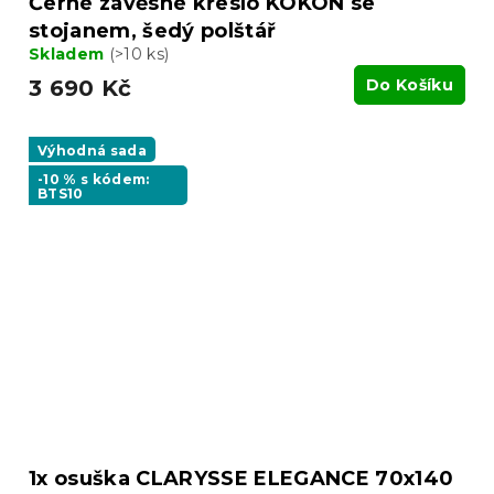
Černé závěsné křeslo KOKON se
stojanem, šedý polštář
Skladem
(>10 ks)
3 690 Kč
Do Košíku
Výhodná sada
-10 % s kódem:
BTS10
1x osuška CLARYSSE ELEGANCE 70x140