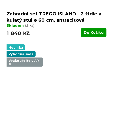
Zahradní set TREGO ISLAND - 2 židle a
kulatý stůl ø 60 cm, antracitová
Skladem
(3 ks)
1 840 Kč
Do Košíku
Novinka
Výhodná sada
Vyzkoušejte v AR
❖