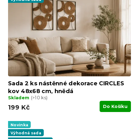
o
i
d
s
u
p
k
r
t
o
ů
d
u
k
t
ů
Sada 2 ks nástěnné dekorace CIRCLES
kov 48x68 cm, hnědá
Skladem
(>10 ks)
199 Kč
Do Košíku
Novinka
Výhodná sada