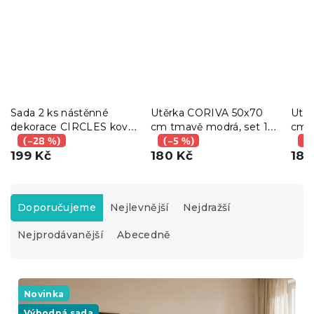
Sada 2 ks nástěnné
Utěrka CORIVA 50x70
Utě
dekorace CIRCLES kov
cm tmavě modrá, set 10
cm š
48x68 cm, hnědá
(–28 %)
ks
(–5 %)
(–
199 Kč
180 Kč
180
Ř
a
Doporučujeme
Nejlevnější
Nejdražší
z
Nejprodávanější
Abecedně
e
n
í
V
p
ý
Novinka
r
p
Výhodná sada