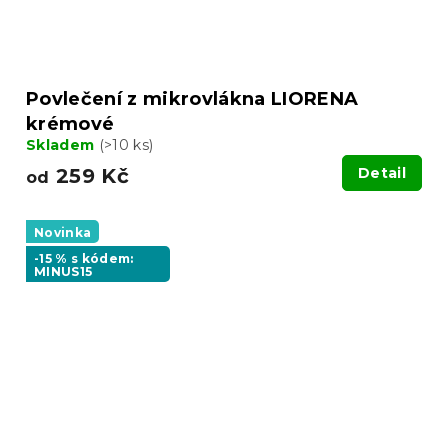
Povlečení z mikrovlákna LIORENA
krémové
Skladem
(>10 ks)
259 Kč
Detail
od
Novinka
-15 % s kódem:
MINUS15