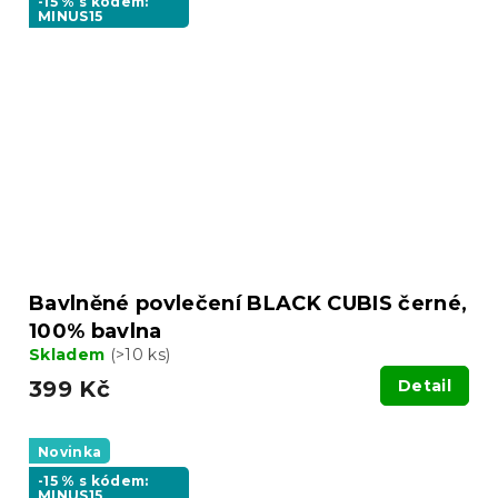
-15 % s kódem:
MINUS15
Bavlněné povlečení BLACK CUBIS černé,
100% bavlna
Skladem
(>10 ks)
399 Kč
Detail
Novinka
-15 % s kódem:
MINUS15