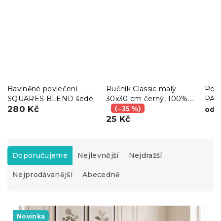
Bavlněné povlečení
Ručník Classic malý
Povl
SQUARES BLEND šedé
30x30 cm černý, 100%
PAN
280 Kč
bavlna
(–35 %)
men
2
od
25 Kč
Ř
a
Doporučujeme
Nejlevnější
Nejdražší
z
Nejprodávanější
Abecedně
e
n
í
V
p
ý
Novinka
r