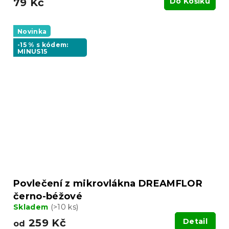
79 Kč
Do Košíku
Novinka
-15 % s kódem:
MINUS15
Povlečení z mikrovlákna DREAMFLOR
černo-béžové
Skladem
(>10 ks)
259 Kč
Detail
od