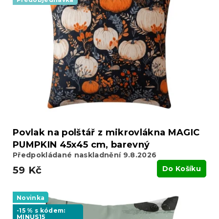
Povlak na polštář z mikrovlákna MAGIC
PUMPKIN 45x45 cm, barevný
Předpokládané naskladnění 9.8.2026
59 Kč
Do Košíku
Novinka
-15 % s kódem:
MINUS15