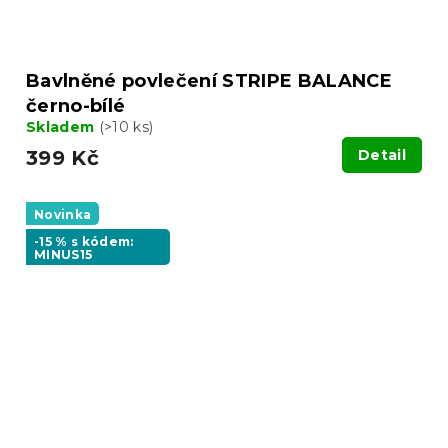
Bavlněné povlečení STRIPE BALANCE
černo-bílé
Skladem
(>10 ks)
399 Kč
Detail
Novinka
-15 % s kódem:
MINUS15