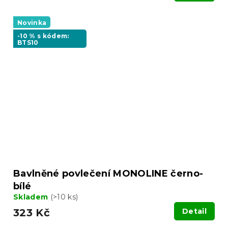
Novinka
-10 % s kódem:
BTS10
Bavlněné povlečení MONOLINE černo-
bílé
Skladem
(>10 ks)
323 Kč
Detail