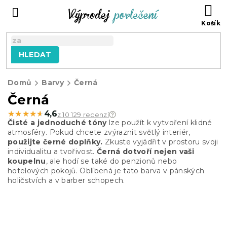
Přejít
NÁ
na
KO
obsah
HLEDAT
Domů
Barvy
Černá
Černá
★★★★★
★★★★★
4,6
z 10 129 recenzí
Čisté a jednoduché tóny
lze použít k vytvoření klidné
atmosféry. Pokud chcete zvýraznit světlý interiér,
použijte černé doplňky.
Zkuste vyjádřit v prostoru svoji
individualitu a tvořivost.
Černá dotvoří nejen vaši
koupelnu
, ale hodí se také do penzionů nebo
hotelových pokojů. Oblíbená je tato barva v pánských
holičstvích a v barber schopech.