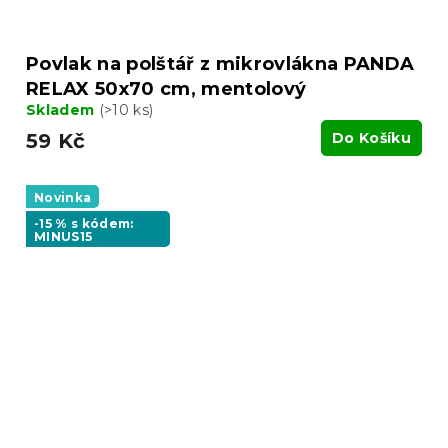
Povlak na polštář z mikrovlákna PANDA
RELAX 50x70 cm, mentolový
Skladem
(>10 ks)
59 Kč
Do Košíku
Novinka
-15 % s kódem:
MINUS15