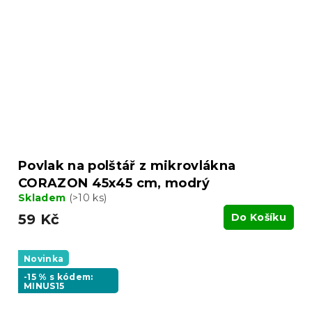
Povlak na polštář z mikrovlákna
CORAZON 45x45 cm, modrý
Skladem
(>10 ks)
59 Kč
Do Košíku
Novinka
-15 % s kódem:
MINUS15