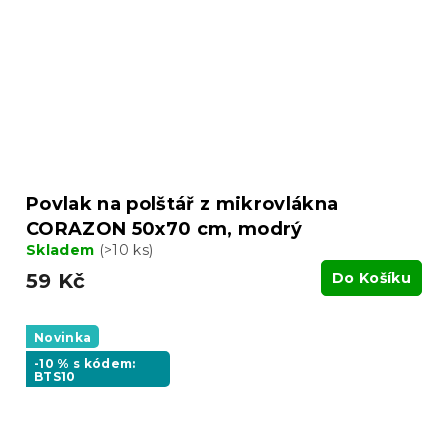
Povlak na polštář z mikrovlákna
CORAZON 50x70 cm, modrý
Skladem
(>10 ks)
59 Kč
Do Košíku
Novinka
-10 % s kódem:
BTS10