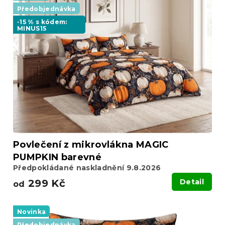
p
o
Předobjednávka
i
d
-15 % s kódem:
s
MINUS15
u
p
k
r
t
o
ů
d
u
k
t
ů
Povlečení z mikrovlákna MAGIC
PUMPKIN barevné
Předpokládané naskladnění 9.8.2026
299 Kč
Detail
od
Novinka
Předobjednávka