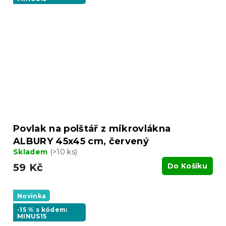
Povlak na polštář z mikrovlákna
ALBURY 45x45 cm, červený
Skladem
(>10 ks)
59 Kč
Do Košíku
Novinka
-15 % s kódem:
MINUS15