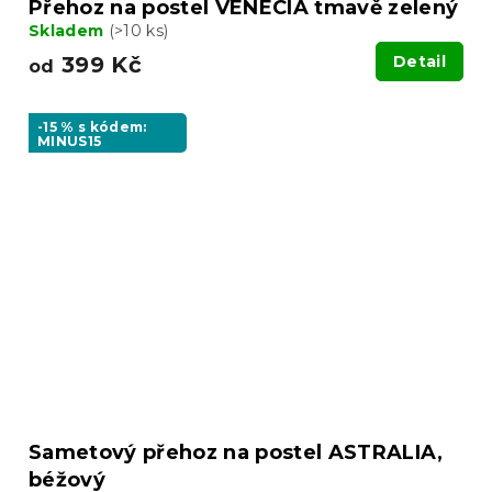
Přehoz na postel VENECIA tmavě zelený
Skladem
(>10 ks)
399 Kč
Detail
od
-15 % s kódem:
MINUS15
Sametový přehoz na postel ASTRALIA,
béžový