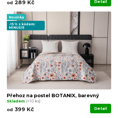
289 Kč
Detail
od
Novinka
-15 % s kódem:
MINUS15
Přehoz na postel BOTANIX, barevný
Skladem
(>10 ks)
399 Kč
Detail
od