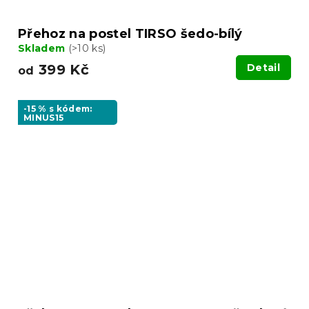
Přehoz na postel TIRSO šedo-bílý
Skladem
(>10 ks)
399 Kč
Detail
od
-15 % s kódem:
MINUS15