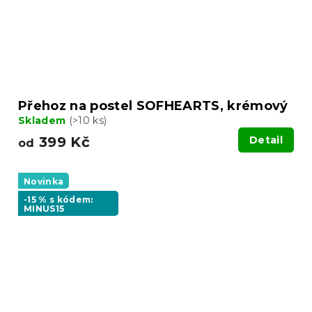
Přehoz na postel SOFHEARTS, krémový
Skladem
(>10 ks)
399 Kč
Detail
od
Novinka
-15 % s kódem:
MINUS15