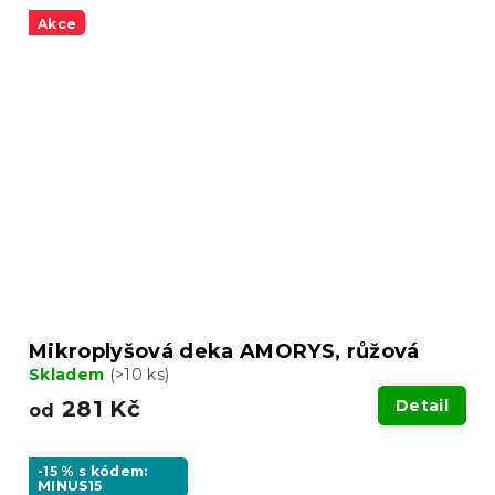
Akce
Mikroplyšová deka AMORYS, růžová
Skladem
(>10 ks)
281 Kč
Detail
od
-15 % s kódem:
MINUS15