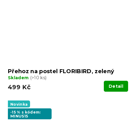
Přehoz na postel FLORIBIRD, zelený
Skladem
(>10 ks)
499 Kč
Detail
Novinka
-15 % s kódem:
MINUS15