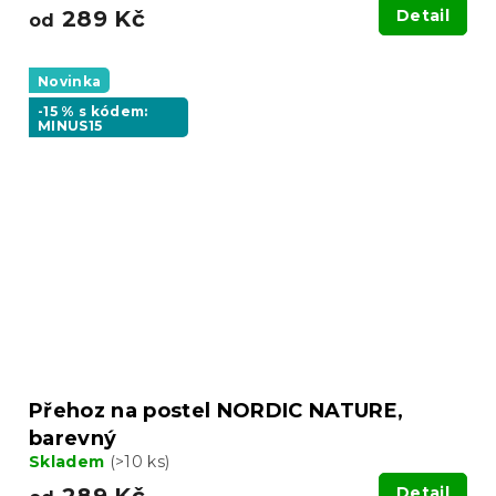
289 Kč
Detail
od
Novinka
-15 % s kódem:
MINUS15
Přehoz na postel NORDIC NATURE,
barevný
Skladem
(>10 ks)
Detail