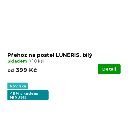
Přehoz na postel LUNERIS, bílý
Skladem
(>10 ks)
399 Kč
Detail
od
Novinka
-15 % s kódem:
MINUS15