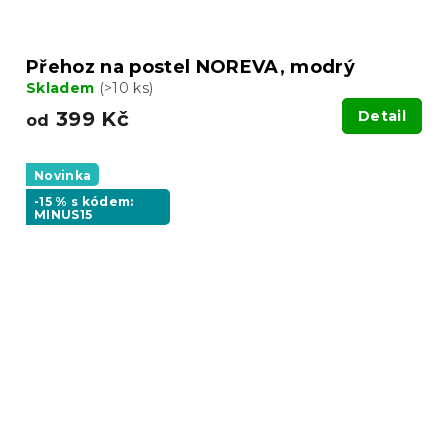
Přehoz na postel NOREVA, modrý
Skladem
(>10 ks)
399 Kč
Detail
od
Novinka
-15 % s kódem:
MINUS15