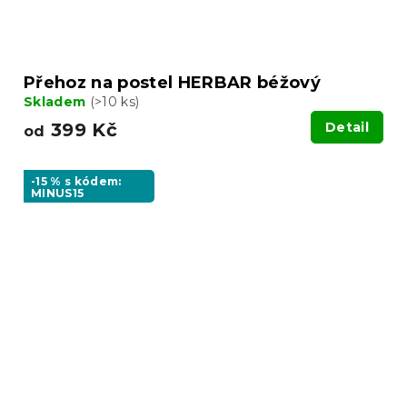
Přehoz na postel HERBAR béžový
Skladem
(>10 ks)
399 Kč
Detail
od
-15 % s kódem:
MINUS15