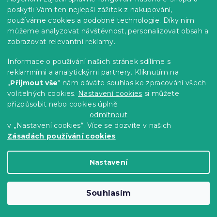
poskytli Vám ten nejlepší zážitek z nakupování,
používáme cookies a podobné technologie. Díky nim
můžeme analyzovat návštěvnost, personalizovat obsah a
zobrazovat relevantní reklamy.
Informace o používání našich stránek sdílíme s
reklamními a analytickými partnery. Kliknutím na
„
Přijmout vše
“ nám dáváte souhlas ke zpracování všech
volitelných cookies.
Nastavení cookies
si můžete
přizpůsobit nebo cookies úplně
Přehoz na postel ORANGE HEART,
odmítnout
růžový
v „Nastavení cookies“. Více se dozvíte v našich
Skladem
(>10 ks)
Zásadách používání cookies
284 Kč
Detail
od
Nastavení
-15 % s kódem:
MINUS15
Souhlasím