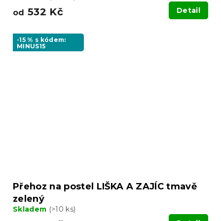
532 Kč
Detail
od
-15 % s kódem:
MINUS15
Přehoz na postel LIŠKA A ZAJÍC tmavě
zelený
Skladem
(>10 ks)