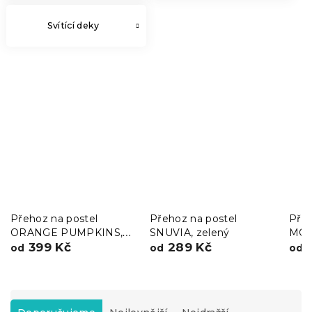
Svítící deky
Přehoz na postel
Přehoz na postel
Pře
ORANGE PUMPKINS,
SNUVIA, zelený
MOO
barevný
399 Kč
289 Kč
2
od
od
od
Ř