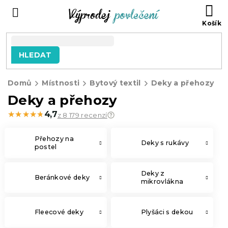
Přejít
NÁ
na
KO
obsah
HLEDAT
Domů
Místnosti
Bytový textil
Deky a přehozy
Deky a přehozy
★★★★★
★★★★★
4,7
z 8 179 recenzí
Přehozy na
Deky s rukávy
postel
Deky z
Beránkové deky
mikrovlákna
Fleecové deky
Plyšáci s dekou