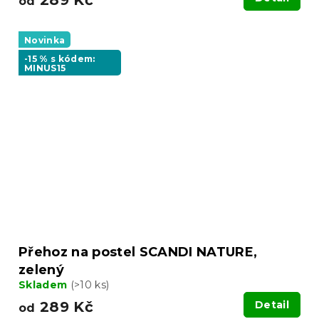
289 Kč
od
Novinka
-15 % s kódem:
MINUS15
Přehoz na postel SCANDI NATURE,
zelený
Skladem
(>10 ks)
289 Kč
Detail
od