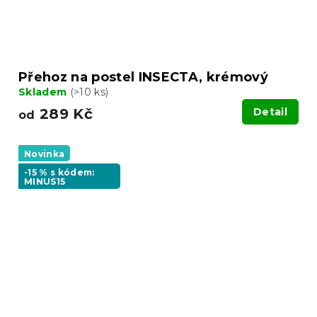
Přehoz na postel INSECTA, krémový
Skladem
(>10 ks)
289 Kč
Detail
od
Novinka
-15 % s kódem:
MINUS15