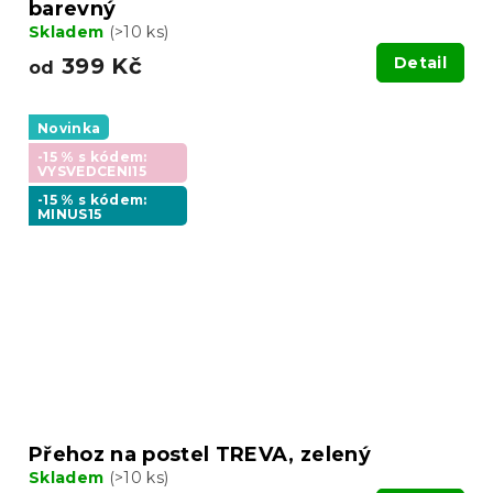
barevný
Skladem
(>10 ks)
399 Kč
Detail
od
Novinka
-15 % s kódem:
VYSVEDCENI15
-15 % s kódem:
MINUS15
Přehoz na postel TREVA, zelený
Skladem
(>10 ks)