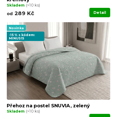
Skladem
(>10 ks)
289 Kč
Detail
od
Novinka
-15 % s kódem:
MINUS15
Přehoz na postel SNUVIA, zelený
Skladem
(>10 ks)