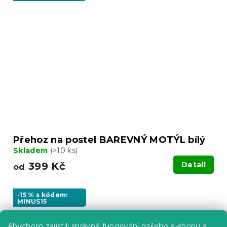
Přehoz na postel BAREVNÝ MOTÝL bílý
Skladem
(>10 ks)
399 Kč
Detail
od
-15 % s kódem:
MINUS15
Abychom zajistili správné fungování našeho e-shopu a