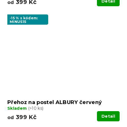
399 Kč
Detail
od
-15 % s kódem:
MINUS15
Přehoz na postel ALBURY červený
Skladem
(>10 ks)
399 Kč
Detail
od