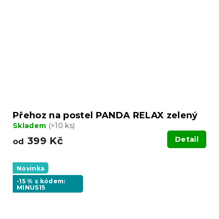
Přehoz na postel PANDA RELAX zelený
Skladem
(>10 ks)
399 Kč
Detail
od
Novinka
-15 % s kódem:
MINUS15