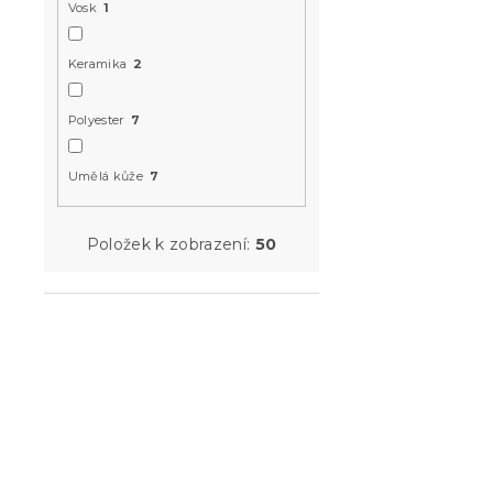
18,5 cm, če
Vosk
1
Skladem
(>10 k
Keramika
2
139 Kč
Polyester
7
Akce
Umělá kůže
7
Položek k zobrazení:
50
Skleněný s
dekorem 
Skladem
(2 ks)