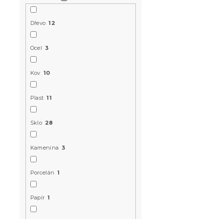
u
ů
k
t
Dřevo
12
Dekorační 
ů
Ø31,5 cm, bí
Ocel
3
Skladem
(>10 k
89 Kč
Kov
10
Plast
11
Sklo
28
Kamenina
3
Porcelán
1
Papír
1
Kovová luc