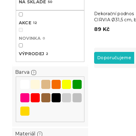
NA SKLADĚ
50
n
e
Dekorační podnos
l
CIRVIA Ø31,5 cm, b
AKCE
12
89 Kč
NOVINKA
0
Ř
VÝPRODEJ
2
a
Doporučujeme
z
e
Barva
?
V
n
ý
í
p
p
i
r
s
o
p
d
r
u
o
k
d
t
Materiál
?