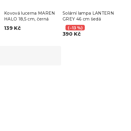
Kovová lucerna MAREN
Solární lampa LANTERN
Deko
HALO 18,5 cm, černá
GREY 46 cm šedá
svíc
HYG
139 Kč
(–13 %)
127
390 Kč