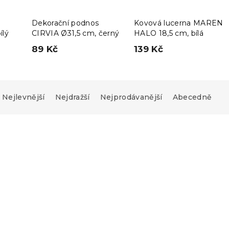
Dekorační podnos
Kovová lucerna MAREN
ílý
CIRVIA Ø31,5 cm, černý
HALO 18,5 cm, bílá
89 Kč
139 Kč
Nejlevnější
Nejdražší
Nejprodávanější
Abecedně