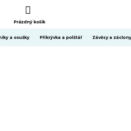
Prázdný košík
NÁKUPNÍ
KOŠÍK
níky a osušky
Přikrývka a polštář
Závěsy a záclon