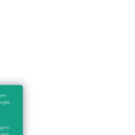
629 Kč
 GLAM
Sada 2 kameninových svícnů
ten
ogie.
IDEAS 4 SEASONS, černá
Skladem
(>10 ks)
54 Kč
ckými
vání