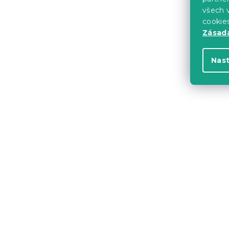
všech v
cookie
Akce
Zásadá
Nas
Bílý skleně
FLOWER, 1
Skladem
(>10 k
106 Kč