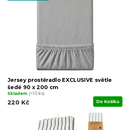
p
o
i
d
s
u
p
k
r
t
o
ů
d
u
k
t
ů
Jersey prostěradlo EXCLUSIVE světle
šedé 90 x 200 cm
Skladem
(>10 ks)
220 Kč
Do Košíku