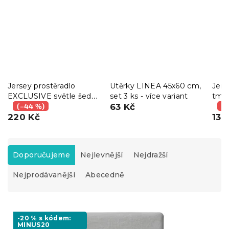
Jersey prostěradlo
Utěrky LINEA 45x60 cm,
Jers
EXCLUSIVE světle šedé
set 3 ks - více variant
tma
90 x 200 cm
(–44 %)
63 Kč
cm
(–
220 Kč
139
Ř
a
Doporučujeme
Nejlevnější
Nejdražší
z
Nejprodávanější
Abecedně
e
n
í
V
p
ý
-20 % s kódem:
r
MINUS20