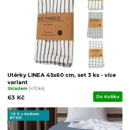
Utěrky LINEA 45x60 cm, set 3 ks - více
variant
Skladem
(>10 ks)
63 Kč
Do Košíku
-10 % s kódem:
BTS10