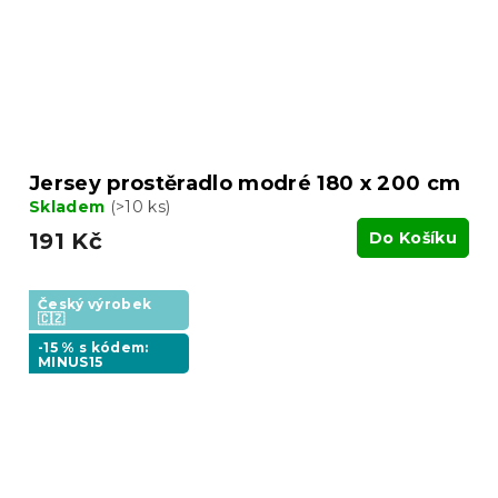
Jersey prostěradlo modré 180 x 200 cm
Skladem
(>10 ks)
191 Kč
Do Košíku
Český výrobek
🇨🇿
-15 % s kódem:
MINUS15