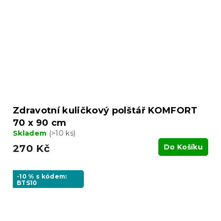
Zdravotní kuličkový polštář KOMFORT
70 x 90 cm
Skladem
(>10 ks)
270 Kč
Do Košíku
-10 % s kódem:
BTS10