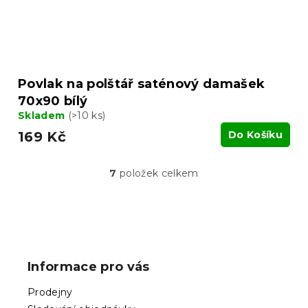
Povlak na polštář saténový damašek
70x90 bílý
Skladem
(>10 ks)
169 Kč
Do Košíku
7
položek celkem
O
v
l
á
Z
d
á
a
p
c
Informace pro vás
í
a
p
t
Prodejny
r
í