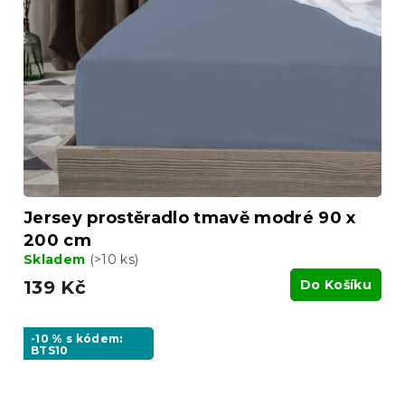
Jersey prostěradlo tmavě modré 90 x
200 cm
Skladem
(>10 ks)
139 Kč
Do Košíku
-10 % s kódem:
BTS10