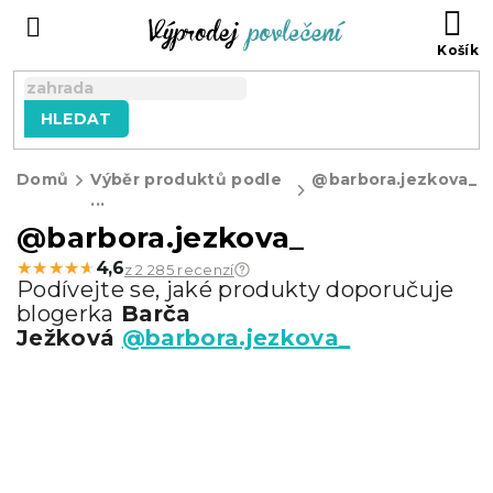
Přejít
NÁ
na
KO
obsah
HLEDAT
Domů
Výběr produktů podle
@barbora.jezkova_
...
@barbora.jezkova_
★★★★★
★★★★★
4,6
z 2 285 recenzí
Podívejte se, jaké produkty doporučuje
blogerka
Barča
Ježková
@barbora.jezkova_