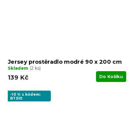
Jersey prostěradlo modré 90 x 200 cm
Skladem
(2 ks)
139 Kč
Do Košíku
-10 % s kódem:
BTS10