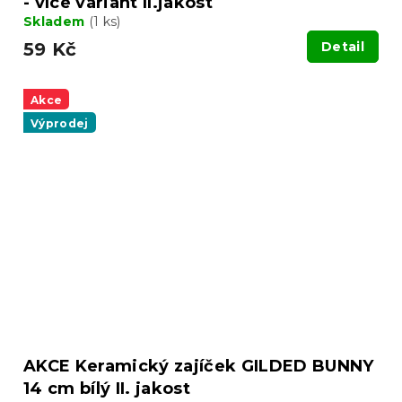
- více variant II.jakost
Skladem
(1 ks)
59 Kč
Detail
Akce
Výprodej
AKCE Keramický zajíček GILDED BUNNY
14 cm bílý II. jakost