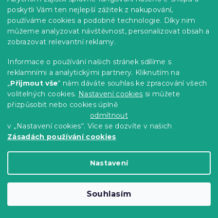
poskytli Vám ten nejlepší zážitek z nakupování,
používáme cookies a podobné technologie. Díky nim
můžeme analyzovat návštěvnost, personalizovat obsah a
zobrazovat relevantní reklamy.
AKCE Sada 5 závěsných sedících zajíčků
Informace o používání našich stránek sdílíme s
SIMBA II.jakost
reklamními a analytickými partnery. Kliknutím na
Skladem
(1 ks)
„
Přijmout vše
“ nám dáváte souhlas ke zpracování všech
volitelných cookies.
Nastavení cookies
si můžete
315 Kč
Do Košíku
přizpůsobit nebo cookies úplně
odmítnout
Akce
v „Nastavení cookies“. Více se dozvíte v našich
Zásadách používání cookies
Výprodej
Nastavení
Souhlasím