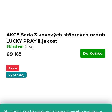
AKCE Sada 3 kovových stříbrných ozdob
LUCKY PRAY II.jakost
Skladem
(1 ks)
69 Kč
Do Košíku
Akce
Výprodej
Abychom zajistili správné fungování našeho e-shopu a