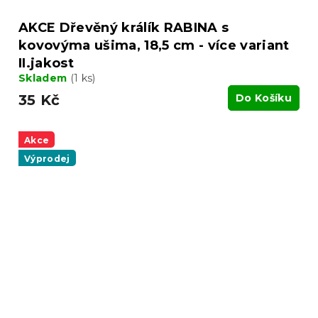
AKCE Dřevěný králík RABINA s
kovovýma ušima, 18,5 cm - více variant
II.jakost
Skladem
(1 ks)
35 Kč
Do Košíku
Akce
Výprodej