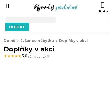
Přejít
NÁ
na
KO
obsah
HLEDAT
Domů
2. šance nábytku
Doplňky v akci
Doplňky v akci
★★★★★
★★★★★
5,0
z 2 recenzí