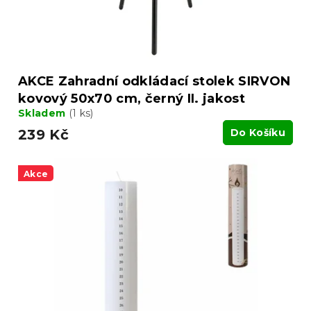
k
t
ů
AKCE Zahradní odkládací stolek SIRVON
kovový 50x70 cm, černý II. jakost
Skladem
(1 ks)
239 Kč
Do Košíku
Akce