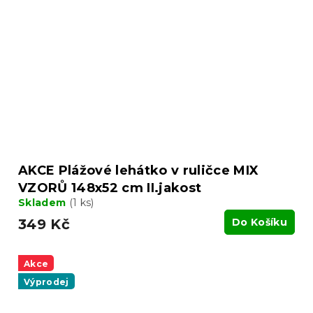
AKCE Plážové lehátko v ruličce MIX
VZORŮ 148x52 cm II.jakost
Skladem
(1 ks)
349 Kč
Do Košíku
Akce
Výprodej