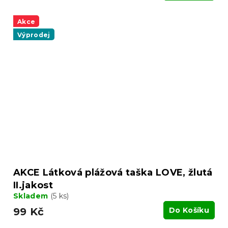
Akce
Výprodej
AKCE Látková plážová taška LOVE, žlutá
II.jakost
Skladem
(5 ks)
99 Kč
Do Košíku