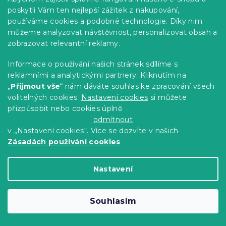
poskytli Vám ten nejlepší zážitek z nakupování,
používáme cookies a podobné technologie. Díky nim
můžeme analyzovat návštěvnost, personalizovat obsah a
zobrazovat relevantní reklamy.
Informace o používání našich stránek sdílíme s
reklamními a analytickými partnery. Kliknutím na
„
Přijmout vše
“ nám dáváte souhlas ke zpracování všech
volitelných cookies.
Nastavení cookies
si můžete
přizpůsobit nebo cookies úplně
odmítnout
Dětské tričko HOGWARTS krémové -
v „Nastavení cookies“. Více se dozvíte v našich
různé velikosti
Zásadách používání cookies
Skladem
(>10 ks)
80 Kč
Detail
od
Nastavení
-10 % s kódem:
Souhlasím
BTS10