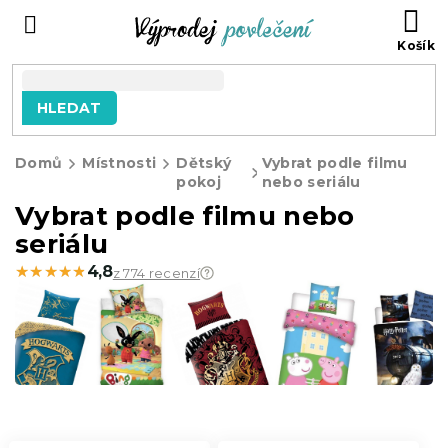
Přejít
NÁ
na
KO
obsah
HLEDAT
Domů
Místnosti
Dětský
Vybrat podle filmu
pokoj
nebo seriálu
Vybrat podle filmu nebo
seriálu
★★★★★
★★★★★
4,8
z 774 recenzí