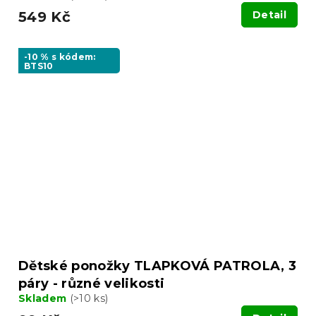
549 Kč
Detail
-10 % s kódem:
BTS10
Dětské ponožky TLAPKOVÁ PATROLA, 3
páry - různé velikosti
Skladem
(>10 ks)