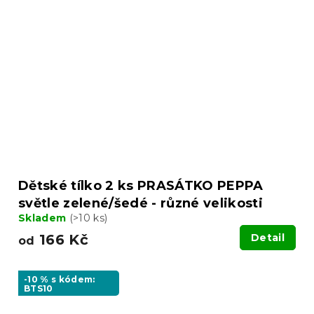
Dětské tílko 2 ks PRASÁTKO PEPPA
světle zelené/šedé - různé velikosti
Skladem
(>10 ks)
166 Kč
Detail
od
-10 % s kódem:
BTS10