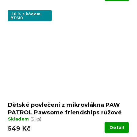
-10 % s kódem:
BTS10
Dětské povlečení z mikrovlákna PAW
PATROL Pawsome friendships růžové
Skladem
(5 ks)
549 Kč
Detail