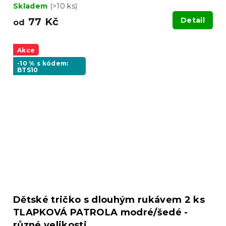
Skladem
(>10 ks)
77 Kč
Detail
od
Akce
-10 % s kódem:
BTS10
Dětské tričko s dlouhým rukávem 2 ks
TLAPKOVÁ PATROLA modré/šedé -
různé velikosti