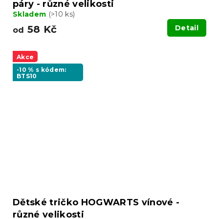
páry - různé velikosti
Skladem
(>10 ks)
58 Kč
Detail
od
Akce
-10 % s kódem:
BTS10
Dětské tričko HOGWARTS vínové -
různé velikosti