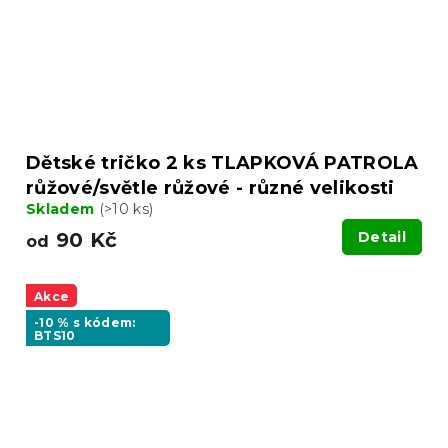
Dětské tričko 2 ks TLAPKOVÁ PATROLA
růžové/světle růžové - různé velikosti
Skladem
(>10 ks)
90 Kč
Detail
od
Akce
-10 % s kódem:
BTS10