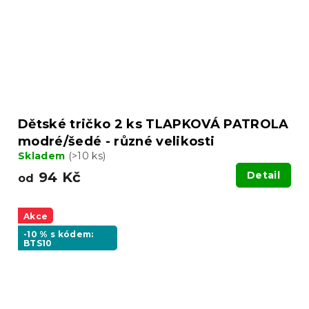
Dětské tričko 2 ks TLAPKOVÁ PATROLA
modré/šedé - různé velikosti
Skladem
(>10 ks)
94 Kč
Detail
od
Akce
-10 % s kódem:
BTS10