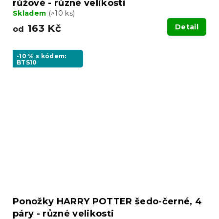
růžové - různé velikosti
Skladem
(>10 ks)
163 Kč
Detail
od
-10 % s kódem:
BTS10
Ponožky HARRY POTTER šedo-černé, 4
páry - různé velikosti