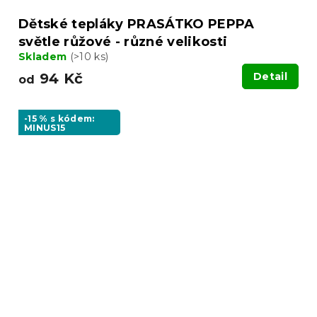
Dětské tepláky PRASÁTKO PEPPA
světle růžové - různé velikosti
Skladem
(>10 ks)
94 Kč
Detail
od
-15 % s kódem:
MINUS15