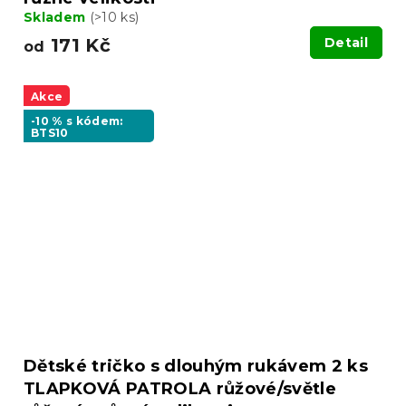
Skladem
(>10 ks)
171 Kč
Detail
od
Akce
-10 % s kódem:
BTS10
Dětské tričko s dlouhým rukávem 2 ks
TLAPKOVÁ PATROLA růžové/světle