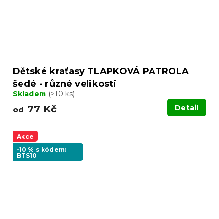
Dětské kraťasy TLAPKOVÁ PATROLA
šedé - různé velikosti
Skladem
(>10 ks)
77 Kč
Detail
od
Akce
-10 % s kódem:
BTS10