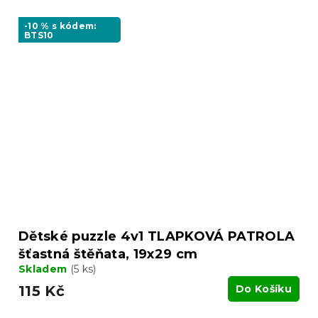
-10 % s kódem:
BTS10
Dětské puzzle 4v1 TLAPKOVÁ PATROLA
šťastná štěňata, 19x29 cm
Skladem
(5 ks)
115 Kč
Do Košíku