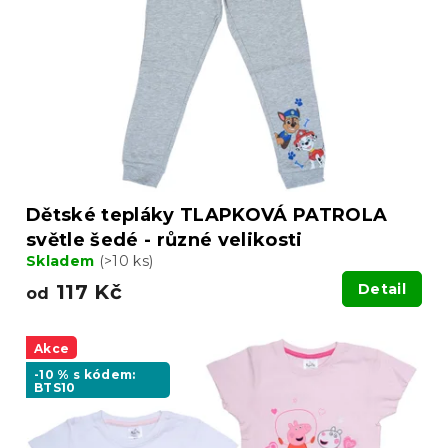
Dětské tepláky TLAPKOVÁ PATROLA
světle šedé - různé velikosti
Skladem
(>10 ks)
117 Kč
Detail
od
Akce
-10 % s kódem:
BTS10