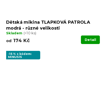
Dětská mikina TLAPKOVÁ PATROLA
modrá - různé velikosti
Skladem
(>10 ks)
174 Kč
Detail
od
-15 % s kódem:
MINUS15