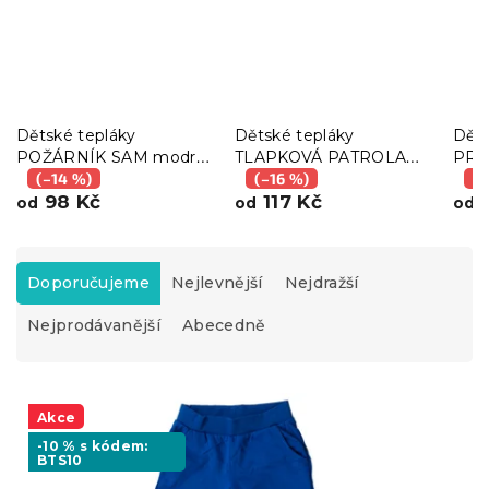
Dětské tepláky
Dětské tepláky
Děts
POŽÁRNÍK SAM modré
TLAPKOVÁ PATROLA
PRA
- různé velikosti
(–14 %)
světle šedé - různé
(–16 %)
svět
(–
98 Kč
velikosti
117 Kč
různ
9
od
od
od
Ř
a
Doporučujeme
Nejlevnější
Nejdražší
z
Nejprodávanější
Abecedně
e
n
í
V
p
ý
Akce
r
p
o
-10 % s kódem:
BTS10
i
d