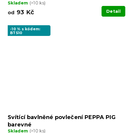
Skladem
(>10 ks)
93 Kč
Detail
od
-10 % s kódem:
BTS10
Svítící bavlněné povlečení PEPPA PIG
barevné
Skladem
(>10 ks)