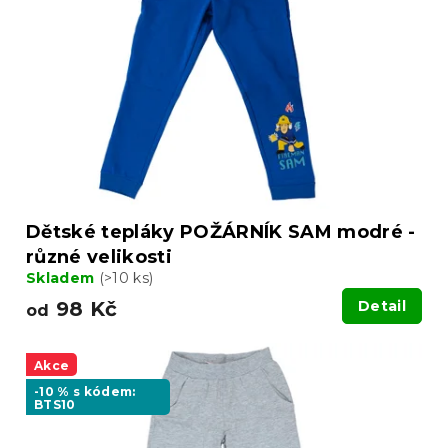
s
u
p
k
r
t
o
ů
d
u
k
t
ů
Dětské tepláky POŽÁRNÍK SAM modré -
různé velikosti
Skladem
(>10 ks)
98 Kč
Detail
od
Akce
-10 % s kódem:
BTS10