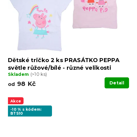
Dětské tričko 2 ks PRASÁTKO PEPPA
světle růžové/bílé - různé velikosti
Skladem
(>10 ks)
98 Kč
Detail
od
Akce
-10 % s kódem:
BTS10