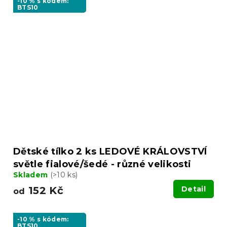
-10 % s kódem:
BTS10
Dětské tílko 2 ks LEDOVÉ KRÁLOVSTVÍ
světle fialové/šedé - různé velikosti
Skladem
(>10 ks)
152 Kč
Detail
od
-10 % s kódem:
BTS10