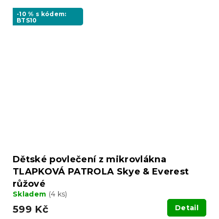
-10 % s kódem:
BTS10
Dětské povlečení z mikrovlákna
TLAPKOVÁ PATROLA Skye & Everest
růžové
Skladem
(4 ks)
599 Kč
Detail