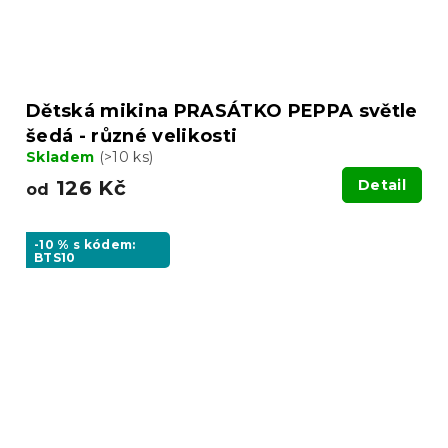
Dětská mikina PRASÁTKO PEPPA světle
šedá - různé velikosti
Skladem
(>10 ks)
126 Kč
Detail
od
-10 % s kódem:
BTS10