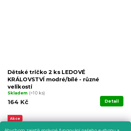
Dětské tričko 2 ks LEDOVÉ
KRÁLOVSTVÍ modré/bílé - různé
velikosti
Skladem
(>10 ks)
164 Kč
Detail
Akce
-10 % s kódem:
Abychom zajistili správné fungování našeho e-shopu a
BTS10