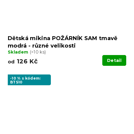
Dětská mikina POŽÁRNÍK SAM tmavě
modrá - různé velikosti
Skladem
(>10 ks)
126 Kč
Detail
od
-10 % s kódem:
BTS10