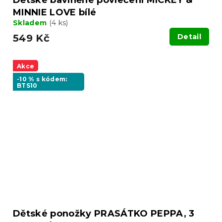
Dětské bavlněné povlečení MICKEY &
MINNIE LOVE bílé
Skladem
(4 ks)
549 Kč
Detail
Akce
-10 % s kódem:
BTS10
Dětské ponožky PRASÁTKO PEPPA, 3