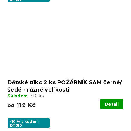
Dětské tílko 2 ks POŽÁRNÍK SAM černé/
šedé - různé velikosti
Skladem
(>10 ks)
119 Kč
Detail
od
-10 % s kódem:
BTS10