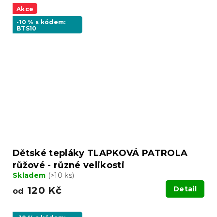
Akce
-10 % s kódem:
BTS10
Dětské tepláky TLAPKOVÁ PATROLA
růžové - různé velikosti
Skladem
(>10 ks)
120 Kč
Detail
od