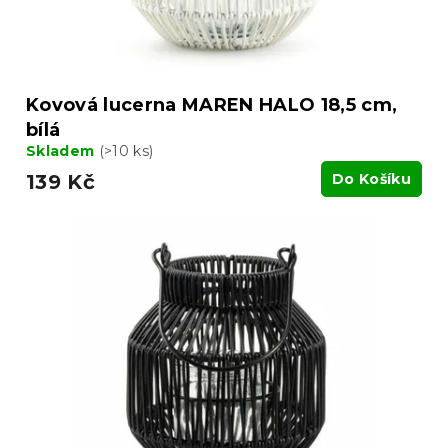
k
t
ů
Kovová lucerna MAREN HALO 18,5 cm,
bílá
Skladem
(>10 ks)
139 Kč
Do Košíku