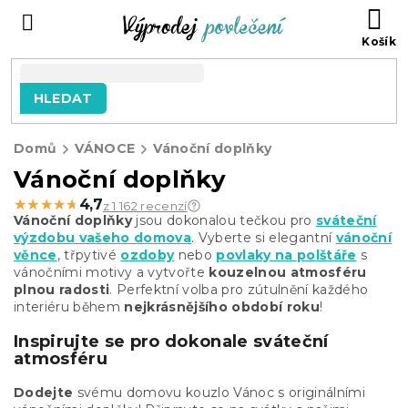
Přejít
NÁ
na
KO
obsah
HLEDAT
Domů
VÁNOCE
Vánoční doplňky
Vánoční doplňky
★★★★★
★★★★★
4,7
z 1 162 recenzí
Vánoční doplňky
jsou dokonalou tečkou pro
sváteční
výzdobu vašeho domova
. Vyberte si elegantní
vánoční
věnce
, třpytivé
ozdoby
nebo
povlaky na polštáře
s
vánočními motivy a vytvořte
kouzelnou atmosféru
plnou radosti
. Perfektní volba pro zútulnění každého
interiéru během
nejkrásnějšího období roku
!
Inspirujte se pro dokonale sváteční
atmosféru
Dodejte
svému domovu kouzlo Vánoc s originálními