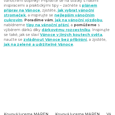
vánočními doplňky! Připravte se na svátky s našimi
inspiracemi a praktickými tipy – začněte s
plánem
příprav na Vánoce
, zjistěte,
jak vybrat vánoční
stromeček
, a inspirujte se
nejlepším vánočním
cukrovím
.
Poradíme vám
,
jak na vánoční výzdobu
,
nabídneme
tipy na vánoční přání
, a
pomůžeme
s
výběrem dárků díky
dárkovému rozcestníku
. Inspirujte
se také, jak se slaví
Vánoce v jiných koutech světa
,
naučte se
zvládnout Vánoce bez přibírání
, a zjistěte,
jak na zelené a udržitelné Vánoce
.
Kovová lucerna MAREN
Kovová lucerna MAREN
Ván