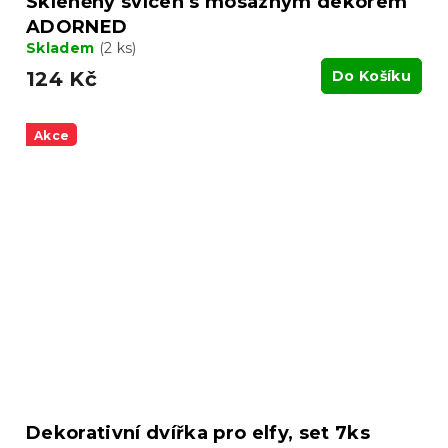
Skleněný svícen s mosazným dekorem
ADORNED
Skladem
(2 ks)
124 Kč
Do Košíku
Akce
Dekorativní dvířka pro elfy, set 7ks