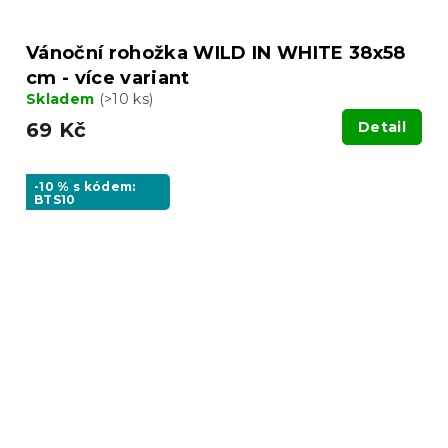
Vánoční rohožka WILD IN WHITE 38x58
cm - více variant
Skladem
(>10 ks)
69 Kč
Detail
-10 % s kódem:
BTS10