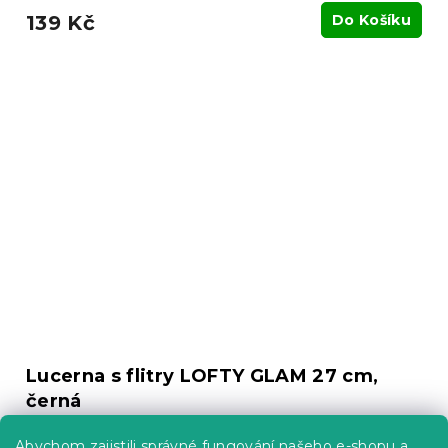
139 Kč
Do Košíku
Lucerna s flitry LOFTY GLAM 27 cm,
černá
Skladem
(>10 ks)
Abychom zajistili správné fungování našeho e-shopu a