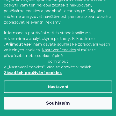
199 Kč
Do Košíku
poskytli Vám ten nejlepší zážitek z nakupování,
používáme cookies a podobné technologie. Díky nim
můžeme analyzovat návštěvnost, personalizovat obsah a
zobrazovat relevantní reklamy.
Informace o používání našich stránek sdílíme s
reklamními a analytickými partnery. Kliknutím na
„
Přijmout vše
“ nám dáváte souhlas ke zpracování všech
volitelných cookies.
Nastavení cookies
si můžete
přizpůsobit nebo cookies úplně
odmítnout
v „Nastavení cookies“. Více se dozvíte v našich
Zásadách používání cookies
Nastavení
Lucerna s flitry NATUR GLAM 21 cm,
přírodní
Souhlasím
Skladem
(>10 ks)
139 Kč
Do Košíku