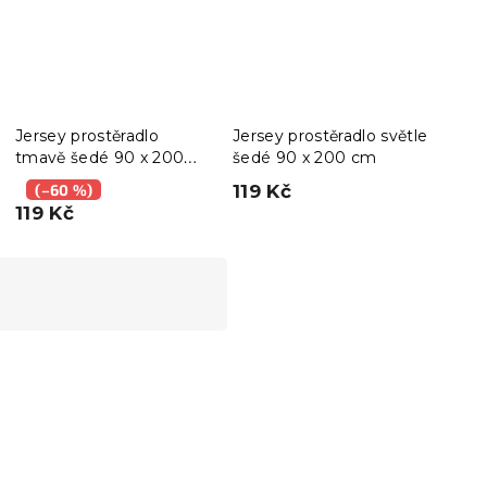
Jersey prostěradlo
Jersey prostěradlo světle
Jers
tmavě šedé 90 x 200
šedé 90 x 200 cm
modr
cm
(–60 %)
119 Kč
(–
119 Kč
154
-10 % s kódem:
BTS10