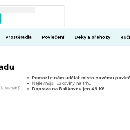
Prostěradla
Povlečení
Deky a přehozy
Ruč
ladu
Pomozte nám udělat místo novému povleč
Nejlevnější lůžkoviny na trhu
66 recenzí
Doprava na Balíkovnu jen 49 Kč