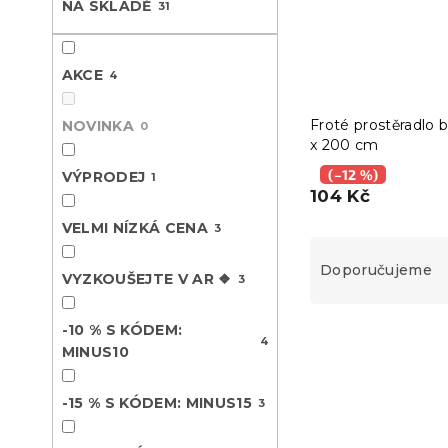
NA SKLADĚ
31
n
e
l
AKCE
4
Froté prostěradlo b
NOVINKA
0
x 200 cm
(–12 %)
VÝPRODEJ
1
104 Kč
VELMI NÍZKÁ CENA
3
Ř
a
Doporučujeme
VYZKOUŠEJTE V AR ❖
3
z
e
-10 % S KÓDEM:
V
n
4
MINUS10
ý
í
-10 % s kódem:
p
p
BTS10
i
r
-15 % S KÓDEM: MINUS15
3
s
o
p
d