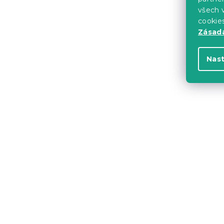
všech v
cookie
-10 % s kódem:
Zásadá
BTS10
Nas
Šedá sameto
černými no
Skladem
(6 ks)
908 Kč
-10 % s kódem:
BTS10