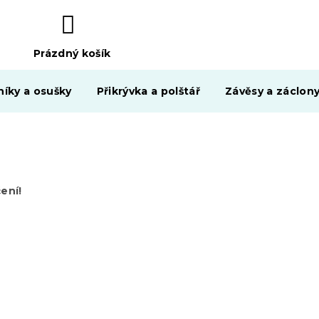
Prázdný košík
NÁKUPNÍ
KOŠÍK
níky a osušky
Přikrývka a polštář
Závěsy a záclon
ení!