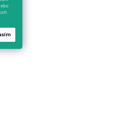
nebo
šich
Vyzkoušejte v AR
❖
-10 % s kódem:
BTS10
asím
 LAVA
Pomerančová židle OSAKA
Skladem
(>10 ks)
529 Kč