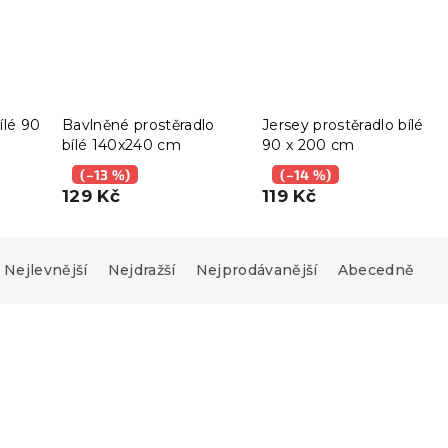
ílé 90
Bavlněné prostěradlo
Jersey prostěradlo bílé
bílé 140x240 cm
90 x 200 cm
(–13 %)
(–14 %)
129 Kč
119 Kč
Nejlevnější
Nejdražší
Nejprodávanější
Abecedně