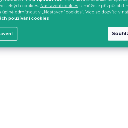
olitelných cookies.
Nastavení cookies
si můžete přizpůsobit 
s úplně
odmítnout
v „Nastavení cookies“. Více se dozvíte v na
-10 % s kódem:
ch používání cookies
BTS10
Souhl
tavení
vá židle LAVA s
Zelená sametová židle
hami
s černými nohami
Skladem
(>10 ks)
792 Kč
-10 % s kódem:
BTS10