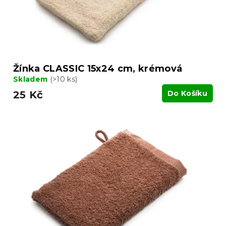
u
k
t
ů
Žínka CLASSIC 15x24 cm, krémová
Skladem
(>10 ks)
25 Kč
Do Košíku