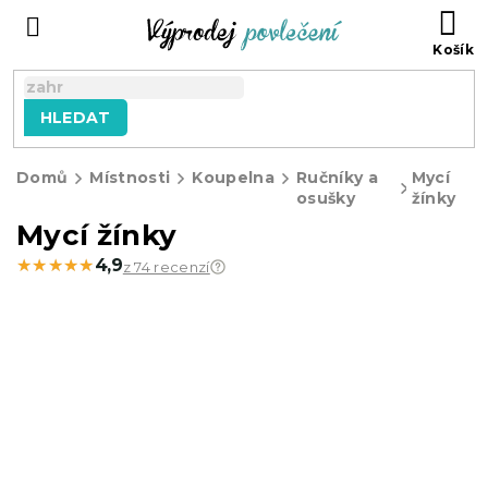
Přejít
NÁ
na
KO
obsah
HLEDAT
Domů
Místnosti
Koupelna
Ručníky a
Mycí
osušky
žínky
Mycí žínky
★★★★★
★★★★★
4,9
z 74 recenzí