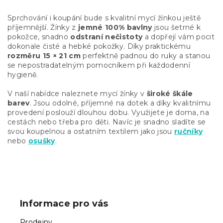
v
l
Sprchování i koupání bude s kvalitní mycí žínkou ještě
á
příjemnější. Žínky z
jemné 100% bavlny
jsou šetrné k
d
pokožce, snadno
odstraní nečistoty
a dopřejí vám pocit
a
dokonale čisté a hebké pokožky. Díky praktickému
c
rozměru
15 × 21 cm
perfektně padnou do ruky a stanou
í
se nepostradatelným pomocníkem při každodenní
p
hygieně.
r
v
V naší nabídce naleznete mycí žínky v
široké škále
k
barev
. Jsou odolné, příjemné na dotek a díky kvalitnímu
y
provedení poslouží dlouhou dobu. Využijete je doma, na
v
cestách nebo třeba pro děti. Navíc je snadno sladíte se
ý
svou koupelnou a ostatním textilem jako jsou
ručníky
p
nebo
osušky
.
i
s
u
Z
á
p
Informace pro vás
a
t
Prodejny