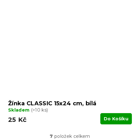
Žínka CLASSIC 15x24 cm, bílá
Skladem
(>10 ks)
25 Kč
Do Košíku
7
položek celkem
O