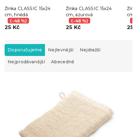
Žínka CLASSIC 15x24
Žínka CLASSIC 15x24
Žínk
cm, hnědá
cm, azurová
cm, 
(–48 %)
(–48 %)
(–
25 Kč
25 Kč
25 
Ř
a
Doporučujeme
Nejlevnější
Nejdražší
z
Nejprodávanější
Abecedně
e
n
í
V
p
ý
r
p
o
i
d
s
u
p
k
r
t
o
ů
d