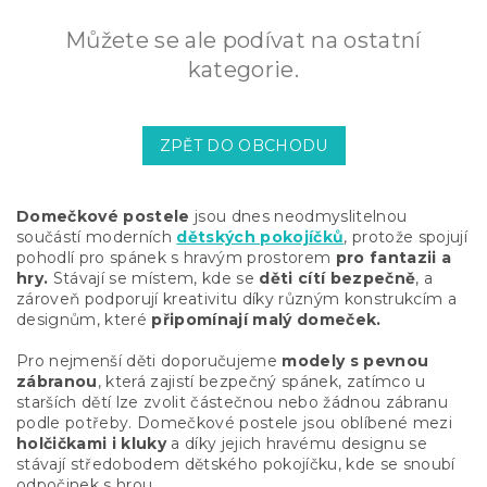
Můžete se ale podívat na ostatní
kategorie.
ZPĚT DO OBCHODU
Domečkové postele
jsou dnes neodmyslitelnou
součástí moderních
dětských pokojíčků
, protože spojují
pohodlí pro spánek s hravým prostorem
pro fantazii a
hry.
Stávají se místem, kde se
děti cítí bezpečně
, a
zároveň podporují kreativitu díky různým konstrukcím a
designům, které
připomínají malý domeček.
Pro nejmenší děti doporučujeme
modely s pevnou
zábranou
, která zajistí bezpečný spánek, zatímco u
starších dětí lze zvolit částečnou nebo žádnou zábranu
podle potřeby. Domečkové postele jsou oblíbené mezi
holčičkami i kluky
a díky jejich hravému designu se
stávají středobodem dětského pokojíčku, kde se snoubí
odpočinek s hrou.