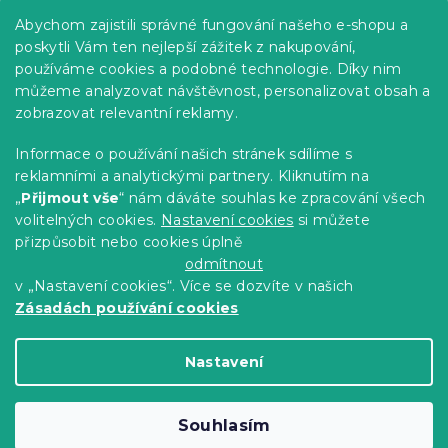
Praktické informace
Abychom zajistili správné fungování našeho e-shopu a
Kariéra
poskytli Vám ten nejlepší zážitek z nakupování,
používáme cookies a podobné technologie. Díky nim
Poptávky a B2B spolupráce
můžeme analyzovat návštěvnost, personalizovat obsah a
zobrazovat relevantní reklamy.
Proč se u nás registrovat?
Věrnostní program - Sleva až 10 %
Informace o používání našich stránek sdílíme s
reklamními a analytickými partnery. Kliknutím na
Návody
„
Přijmout vše
“ nám dáváte souhlas ke zpracování všech
Tabulky velikostí
volitelných cookies.
Nastavení cookies
si můžete
přizpůsobit nebo cookies úplně
Blog
odmítnout
v „Nastavení cookies“. Více se dozvíte v našich
Zásadách používání cookies
Vytvořil Shoptet Premium
Nastavení
Copyright 2026
Výprodej povlečení
. Všechna
Souhlasím
práva vyhrazena.
Upravit nastavení cookies