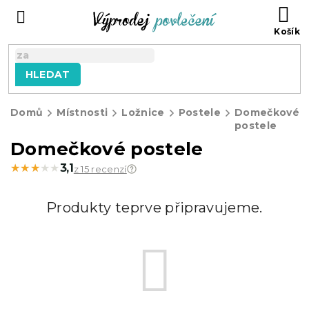
Přejít
NÁ
na
KO
obsah
HLEDAT
Domů
Místnosti
Ložnice
Postele
Domečkové
postele
Domečkové postele
★★★★★
★★★★★
3,1
z 15 recenzí
Produkty teprve připravujeme.