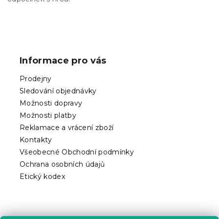
Z
á
p
Informace pro vás
a
t
Prodejny
í
Sledování objednávky
Možnosti dopravy
Možnosti platby
Reklamace a vrácení zboží
Kontakty
Všeobecné Obchodní podmínky
Ochrana osobních údajů
Etický kodex