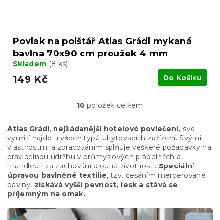
Povlak na polštář Atlas Grádl mykaná
bavlna 70x90 cm proužek 4 mm
Skladem
(8 ks)
149 Kč
Do Košíku
10
položek celkem
O
v
l
Atlas Grádl
,
nejžádanější hotelové povlečení,
své
á
využití najde u všech typů ubytovacích zařízení. Svými
d
vlastnostmi a zpracováním splňuje veškeré požadavky na
a
pravidelnou údržbu v průmyslových prádelnách a
c
mandlech za zachování dlouhé životnosti.
Speciální
í
úpravou bavlněné textilie
, tzv. česáním mercerované
p
bavlny,
získává vyšší pevnost, lesk a stává se
r
příjemným na omak.
v
k