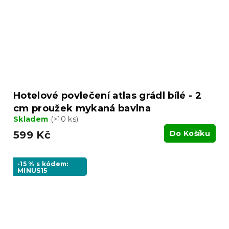
Hotelové povlečení atlas grádl bílé - 2
cm proužek mykaná bavlna
Skladem
(>10 ks)
599 Kč
Do Košíku
-15 % s kódem:
MINUS15