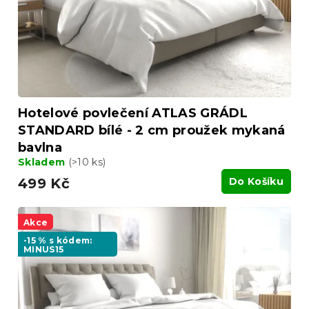
ů
d
u
k
t
ů
Hotelové povlečení ATLAS GRÁDL
STANDARD bílé - 2 cm proužek mykaná
bavlna
Skladem
(>10 ks)
499 Kč
Do Košíku
Akce
-15 % s kódem:
MINUS15