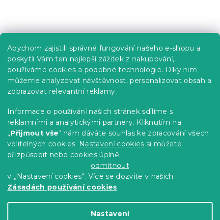
Praktické informace
Abychom zajistili správné fungování našeho e-shopu a
Kariéra
poskytli Vám ten nejlepší zážitek z nakupování,
používáme cookies a podobné technologie. Díky nim
Poptávky a B2B spolupráce
můžeme analyzovat návštěvnost, personalizovat obsah a
Proč se u nás registrovat?
zobrazovat relevantní reklamy.
Věrnostní program - Sleva až 10 %
Informace o používání našich stránek sdílíme s
reklamními a analytickými partnery. Kliknutím na
Návody
„
Přijmout vše
“ nám dáváte souhlas ke zpracování všech
Tabulky velikostí
volitelných cookies.
Nastavení cookies
si můžete
přizpůsobit nebo cookies úplně
Blog
odmítnout
v „Nastavení cookies“. Více se dozvíte v našich
Zásadách používání cookies
Vytvořil Shoptet Premium
Nastavení