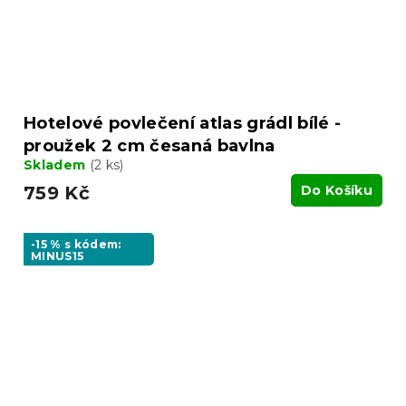
Hotelové povlečení atlas grádl bílé -
proužek 2 cm česaná bavlna
Skladem
(2 ks)
759 Kč
Do Košíku
-15 % s kódem:
MINUS15