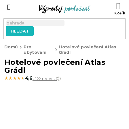
Přejít
NÁ
na
KO
obsah
HLEDAT
Domů
Pro
Hotelové povlečení Atlas
ubytování
Grádl
Hotelové povlečení Atlas
Grádl
★★★★★
★★★★★
4,6
z 122 recenzí