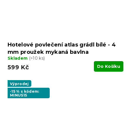
Hotelové povlečení atlas grádl bílé - 4
mm proužek mykaná bavlna
Skladem
(>10 ks)
599 Kč
Do Košíku
Výprodej
-15 % s kódem:
MINUS15