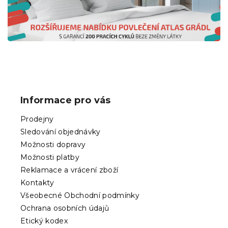
y
v
ý
p
i
s
u
Z
á
p
Informace pro vás
a
t
Prodejny
í
Sledování objednávky
Možnosti dopravy
Možnosti platby
Reklamace a vrácení zboží
Kontakty
Všeobecné Obchodní podmínky
Ochrana osobních údajů
Etický kodex