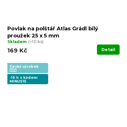
Povlak na polštář Atlas Grádl bílý
proužek 25 x 5 mm
Skladem
(>10 ks)
169 Kč
Detail
Český výrobek
🇨🇿
-15 % s kódem:
MINUS15