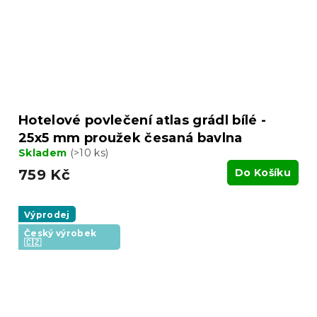
Hotelové povlečení atlas grádl bílé -
25x5 mm proužek česaná bavlna
Skladem
(>10 ks)
759 Kč
Do Košíku
Výprodej
Český výrobek
🇨🇿