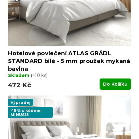
Hotelové povlečení ATLAS GRÁDL
STANDARD bílé - 5 mm proužek mykaná
bavlna
Skladem
(>10 ks)
472 Kč
Do Košíku
Výprodej
-15 % s kódem:
MINUS15