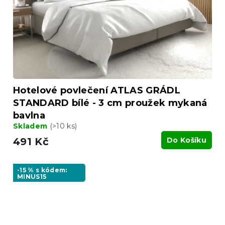
Hotelové povlečení ATLAS GRÁDL
STANDARD bílé - 3 cm proužek mykaná
bavlna
Skladem
(>10 ks)
491 Kč
Do Košíku
-15 % s kódem:
MINUS15