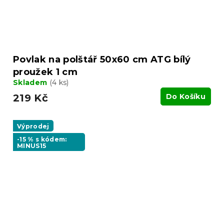
Povlak na polštář 50x60 cm ATG bílý
proužek 1 cm
Skladem
(4 ks)
219 Kč
Do Košíku
Výprodej
-15 % s kódem:
MINUS15