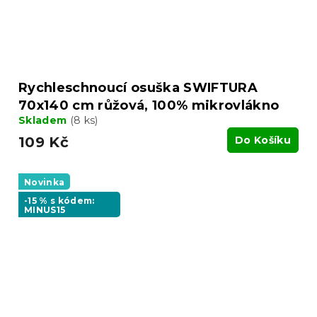
Rychleschnoucí osuška SWIFTURA
70x140 cm růžová, 100% mikrovlákno
Skladem
(8 ks)
109 Kč
Do Košíku
Novinka
-15 % s kódem:
MINUS15