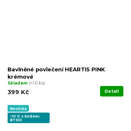
Bavlněné povlečení HEARTIS PINK
krémové
Skladem
(>10 ks)
399 Kč
Detail
Novinka
-10 % s kódem:
BTS10