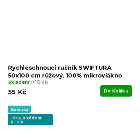
Rychleschnoucí ručník SWIFTURA
50x100 cm růžový, 100% mikrovlákno
Skladem
(>10 ks)
55 Kč
Do Košíku
Novinka
-10 % s kódem:
BTS10