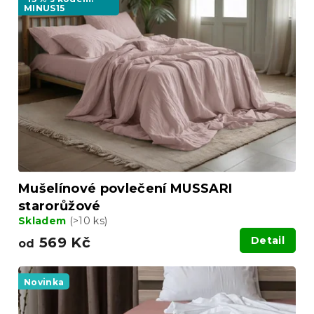
o
MINUS15
i
d
s
u
p
k
r
t
o
ů
d
u
k
t
ů
Mušelínové povlečení MUSSARI
starorůžové
Skladem
(>10 ks)
569 Kč
Detail
od
Novinka