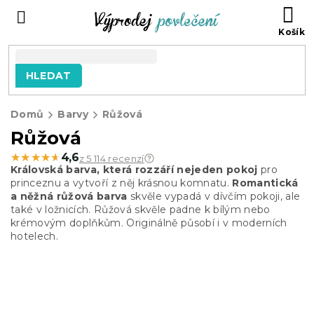
Přejít
NÁ
na
KO
obsah
HLEDAT
Domů
Barvy
Růžová
Růžová
★★★★★
★★★★★
4,6
z 5 114 recenzí
Královská barva, která rozzáří nejeden pokoj
pro
princeznu a vytvoří z něj krásnou komnatu.
Romantická
a něžná růžová barva
skvěle vypadá v dívčím pokoji, ale
také v ložnicích. Růžová skvěle padne k bílým nebo
krémovým doplňkům. Originálně působí i v moderních
hotelech.