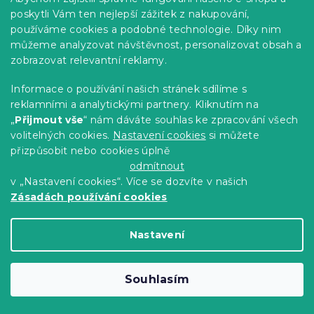
poskytli Vám ten nejlepší zážitek z nakupování,
používáme cookies a podobné technologie. Díky nim
můžeme analyzovat návštěvnost, personalizovat obsah a
zobrazovat relevantní reklamy.
Povlak na polštář z mikrovlákna
SOFHEARTS 70x90 cm, krémový
Informace o používání našich stránek sdílíme s
Skladem
(>10 ks)
reklamními a analytickými partnery. Kliknutím na
„
Přijmout vše
“ nám dáváte souhlas ke zpracování všech
79 Kč
Do Košíku
volitelných cookies.
Nastavení cookies
si můžete
přizpůsobit nebo cookies úplně
Novinka
odmítnout
v „Nastavení cookies“. Více se dozvíte v našich
-10 % s kódem:
BTS10
Zásadách používání cookies
Nastavení
Souhlasím