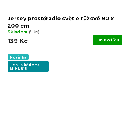
Jersey prostěradlo světle růžové 90 x
200 cm
Skladem
(5 ks)
139 Kč
Do Košíku
Novinka
-15 % s kódem:
MINUS15