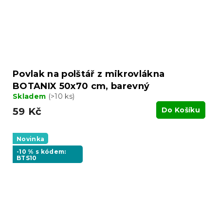
Povlak na polštář z mikrovlákna
BOTANIX 50x70 cm, barevný
Skladem
(>10 ks)
59 Kč
Do Košíku
Novinka
-10 % s kódem:
BTS10