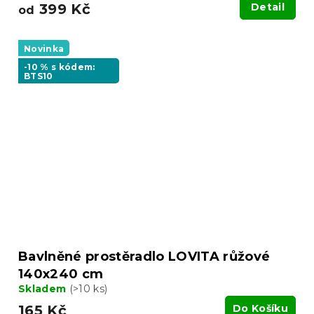
399 Kč
Detail
od
Novinka
-10 % s kódem:
BTS10
Bavlněné prostěradlo LOVITA růžové
140x240 cm
Skladem
(>10 ks)
165 Kč
Do Košíku