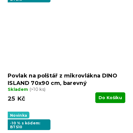
Povlak na polštář z mikrovlákna DINO
ISLAND 70x90 cm, barevný
Skladem
(>10 ks)
25 Kč
Do Košíku
Novinka
-10 % s kódem:
BTS10