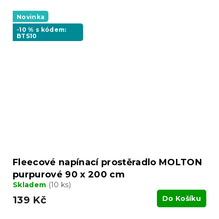
Novinka
-10 % s kódem:
BTS10
Fleecové napínací prostěradlo MOLTON
purpurové 90 x 200 cm
Skladem
(10 ks)
139 Kč
Do Košíku