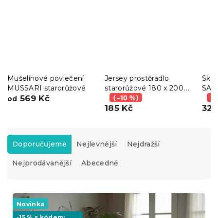
Mušelínové povlečení
Jersey prostěradlo
Sklá
MUSSARI starorůžové
starorůžové 180 x 200
SAN
569 Kč
cm
(–10 %)
bar
(–
od
185 Kč
329
Ř
a
Doporučujeme
Nejlevnější
Nejdražší
z
Nejprodávanější
Abecedně
e
n
í
V
p
ý
Novinka
r
p
-15 % s kódem: