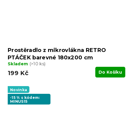
Prostěradlo z mikrovlákna RETRO
PTÁČEK barevné 180x200 cm
Skladem
(>10 ks)
199 Kč
Do Košíku
Novinka
-15 % s kódem:
MINUS15