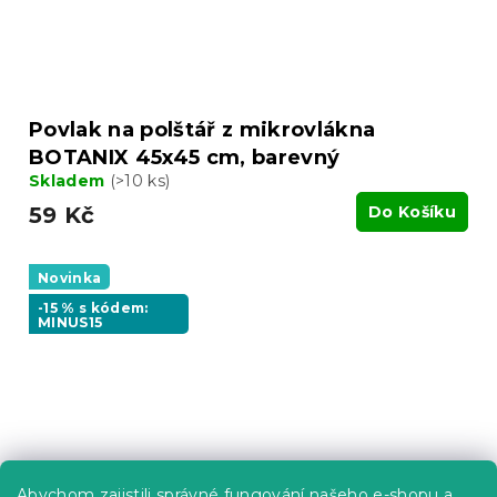
Povlak na polštář z mikrovlákna
BOTANIX 45x45 cm, barevný
Skladem
(>10 ks)
59 Kč
Do Košíku
Novinka
-15 % s kódem:
MINUS15
Abychom zajistili správné fungování našeho e-shopu a