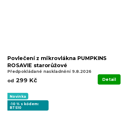
Povlečení z mikrovlákna PUMPKINS
ROSAVIE starorůžové
Předpokládané naskladnění 9.8.2026
299 Kč
Detail
od
Novinka
-10 % s kódem:
BTS10