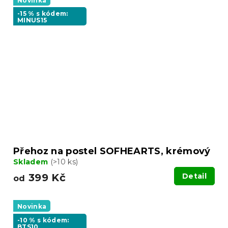
Novinka
-15 % s kódem:
MINUS15
Přehoz na postel SOFHEARTS, krémový
Skladem
(>10 ks)
399 Kč
Detail
od
Novinka
-10 % s kódem:
BTS10