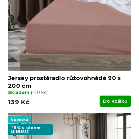
Jersey prostěradlo růžovohnědé 90 x
200 cm
Skladem
(>10 ks)
139 Kč
Do Košíku
Novinka
-15 % s kódem:
MINUS15