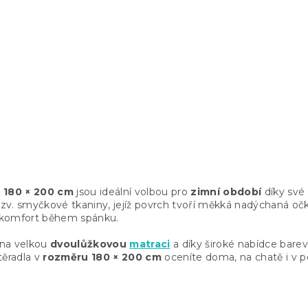
ěradlo EXCLUSIVE
AKCE Froté prostěradlo
x 200 cm
BASIC MIX BAREV
s)
Skladem
(>10 ks)
109 Kč
od
O
v
a 180 × 200 cm
jsou ideální volbou pro
zimní období
díky své 
l
 tzv. smyčkové tkaniny, jejíž povrch tvoří měkká nadýchaná oč
á
í komfort během spánku.
d
a
na velkou
dvoulůžkovou
matraci
a díky široké nabídce barev 
c
stěradla v
rozměru 180 × 200 cm
oceníte doma, na chatě i v p
í
p
r
v