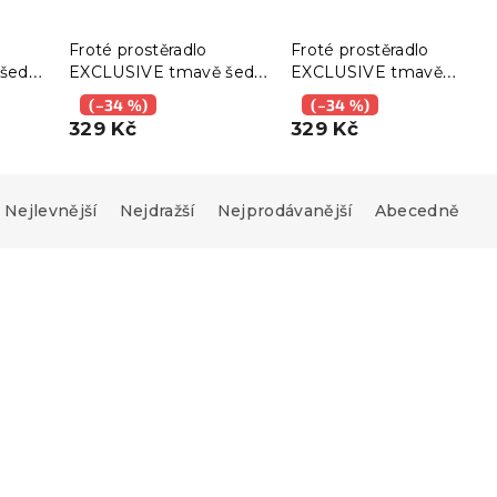
Froté prostěradlo
Froté prostěradlo
 šedé
EXCLUSIVE tmavě šedé
EXCLUSIVE tmavě
180 x 200 cm
hnědé 180 x 200 cm
(–34 %)
(–34 %)
329 Kč
329 Kč
Nejlevnější
Nejdražší
Nejprodávanější
Abecedně