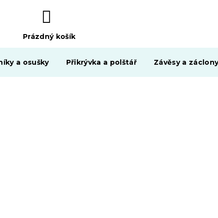
Prázdný košík
NÁKUPNÍ
KOŠÍK
níky a osušky
Přikrývka a polštář
Závěsy a záclon