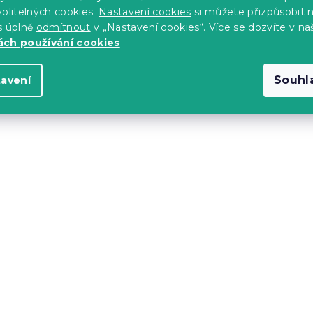
olitelných cookies.
Nastavení cookies
si můžete přizpůsobit 
s úplně
odmítnout
v „Nastavení cookies“. Více se dozvíte v na
ch používání cookies
Souhl
tavení
ěradlo EXCLUSIVE
Froté prostěradlo EXCL
180 x 200 cm
hnědooranžové 180 x 2
s)
Skladem
(>10 ks)
329 Kč
-10 % s kódem:
BTS10