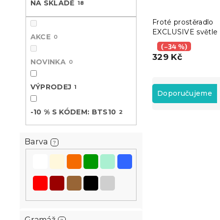
NA SKLADĚ
18
n
e
Froté prostěradlo
l
EXCLUSIVE světle
AKCE
0
180 x 200 cm
(–34 %)
329 Kč
NOVINKA
0
Ř
VÝPRODEJ
1
a
Doporučujeme
z
-10 % S KÓDEM: BTS10
2
e
V
n
ý
í
Barva
?
p
p
i
r
s
o
p
d
r
u
o
k
d
t
Gramáž