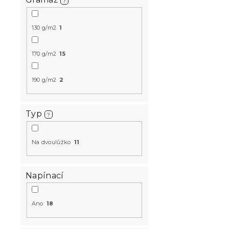
u
ů
?
k
t
Froté prost
130 g/m2
1
ů
světle šedé
Skladem
(>10 k
170 g/m2
15
329 Kč
190 g/m2
2
Typ
?
Na dvoulůžko
11
Napínací
Ano
18
Froté prost