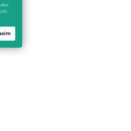
nebo
šich
asím
USIVE
Froté prostěradlo EXCLUSIVE
00 cm
světle modré 180 x 200 cm
Skladem
(>10 ks)
329 Kč