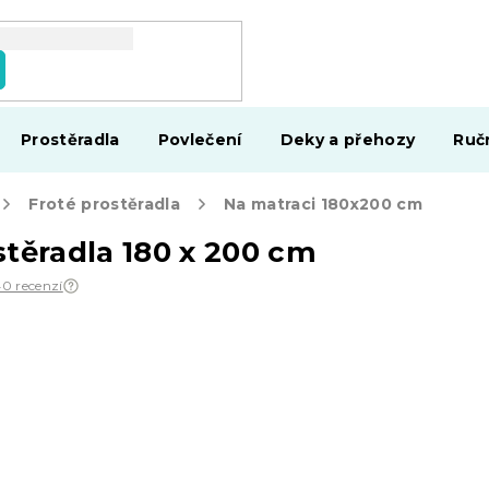
Prostěradla
Povlečení
Deky a přehozy
Ruč
Froté prostěradla
Na matraci 180x200 cm
stěradla 180 x 200 cm
40 recenzí