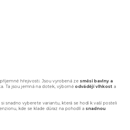
Froté prostěradlo PREMIUM
mentolové 180x200 cm
Skladem
(6 ks)
289 Kč
příjemné hřejivosti. Jsou vyrobená ze
směsi bavlny a
ka. Ta jsou jemná na dotek, výborně
odvádějí vlhkost
a
si snadno vyberete variantu, která se hodí k vaší posteli
enzionu, kde se klade důraz na pohodlí a
snadnou