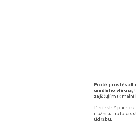
Froté prost
modré 180 
Skladem
(>10 k
329 Kč
Froté prostěradl
umělého vlákna
,
zajišťují maximáln
Perfektně padnou 
i ložnici. Froté pro
údržbu.