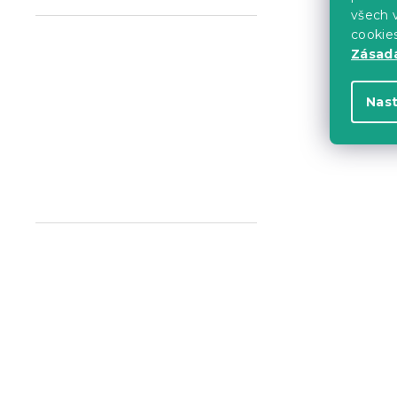
všech v
cookie
Zásadá
Nas
Froté prost
modrošedé 
Skladem
(>10 k
329 Kč