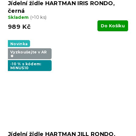
Jídelní židle HARTMAN IRIS RONDO,
černá
Skladem
(>10 ks)
989 Kč
Do Košíku
Novinka
Vyzkoušejte v AR
❖
-10 % s kódem:
MINUS10
Jídelní židle HARTMAN JILL RONDO,