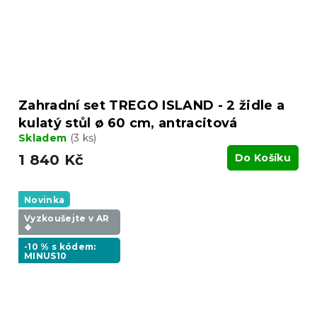
Zahradní set TREGO ISLAND - 2 židle a
kulatý stůl ø 60 cm, antracitová
Skladem
(3 ks)
1 840 Kč
Do Košíku
Novinka
Vyzkoušejte v AR
❖
-10 % s kódem:
MINUS10