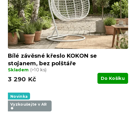
Bílé závěsné křeslo KOKON se
stojanem, bez polštáře
Skladem
(>10 ks)
3 290 Kč
Do Košíku
Novinka
Vyzkoušejte v AR
❖