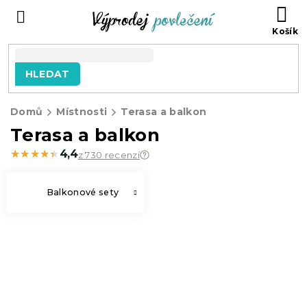
Přejít
NÁ
na
KO
obsah
HLEDAT
Domů
Místnosti
Terasa a balkon
Terasa a balkon
★★★★★
★★★★★
4,4
z 730 recenzí
Balkonové sety