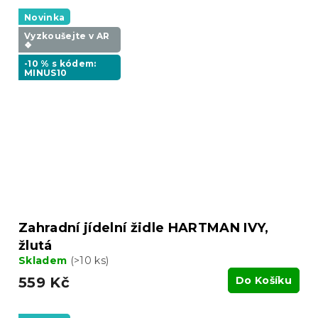
Novinka
Vyzkoušejte v AR
❖
-10 % s kódem:
MINUS10
Zahradní jídelní židle HARTMAN IVY,
žlutá
Skladem
(>10 ks)
559 Kč
Do Košíku