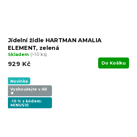
Jídelní židle HARTMAN AMALIA
ELEMENT, zelená
Skladem
(>10 ks)
929 Kč
Do Košíku
Novinka
Vyzkoušejte v AR
❖
-10 % s kódem:
MINUS10