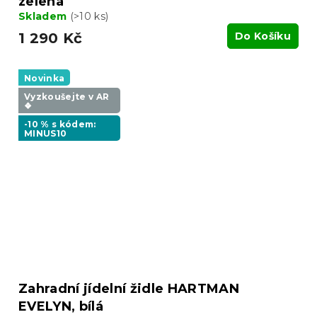
zelená
Skladem
(>10 ks)
1 290 Kč
Do Košíku
Novinka
Vyzkoušejte v AR
❖
-10 % s kódem:
MINUS10
Zahradní jídelní židle HARTMAN
EVELYN, bílá