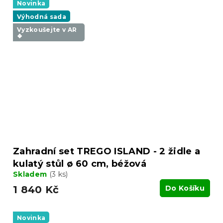
Novinka
Výhodná sada
Vyzkoušejte v AR
❖
Zahradní set TREGO ISLAND - 2 židle a
kulatý stůl ø 60 cm, béžová
Skladem
(3 ks)
1 840 Kč
Do Košíku
Novinka