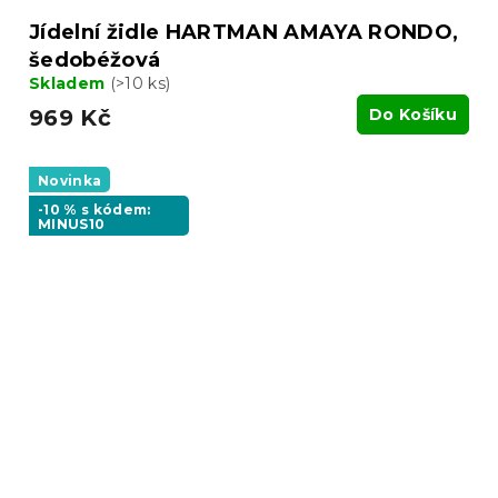
Jídelní židle HARTMAN AMAYA RONDO,
šedobéžová
Skladem
(>10 ks)
969 Kč
Do Košíku
Novinka
-10 % s kódem:
MINUS10