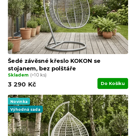
Šedé závěsné křeslo KOKON se
stojanem, bez polštáře
Skladem
(>10 ks)
3 290 Kč
Do Košíku
Novinka
Výhodná sada