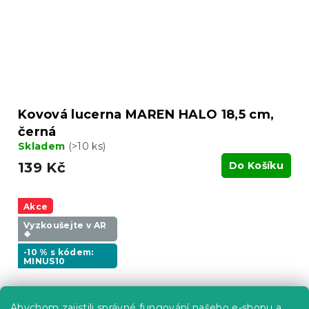
Kovová lucerna MAREN HALO 18,5 cm,
černá
Skladem
(>10 ks)
139 Kč
Do Košíku
Akce
Vyzkoušejte v AR
❖
-10 % s kódem:
MINUS10
Abychom zajistili správné fungování našeho e-shopu a