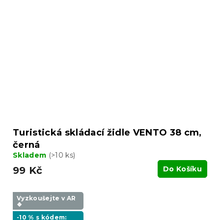
Turistická skládací židle VENTO 38 cm,
černá
Skladem
(>10 ks)
99 Kč
Do Košíku
Vyzkoušejte v AR
❖
-10 % s kódem: