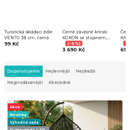
Turistická skládací židle
Černé závěsné křeslo
Čern
VENTO 38 cm, černá
KOKON se stojanem,
KAT
99 Kč
zeleno-bílý polštář
(–9 %)
(–
3 690 Kč
690
Ř
a
Doporučujeme
Nejlevnější
Nejdražší
z
Nejprodávanější
Abecedně
e
n
í
V
p
ý
Akce
r
p
o
Novinka
i
d
Výhodná sada
s
u
Vyzkoušejte v AR