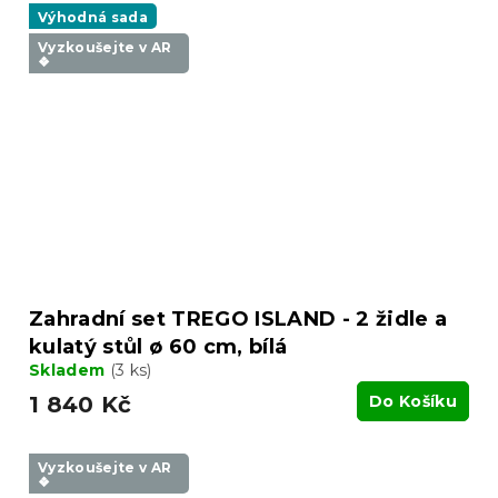
Výhodná sada
Vyzkoušejte v AR
❖
Zahradní set TREGO ISLAND - 2 židle a
kulatý stůl ø 60 cm, bílá
Skladem
(3 ks)
1 840 Kč
Do Košíku
Vyzkoušejte v AR
❖