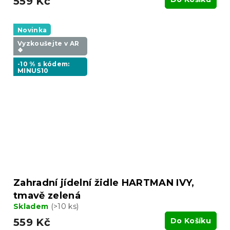
559 Kč
Novinka
Vyzkoušejte v AR
❖
-10 % s kódem:
MINUS10
Zahradní jídelní židle HARTMAN IVY,
tmavě zelená
Skladem
(>10 ks)
559 Kč
Do Košíku