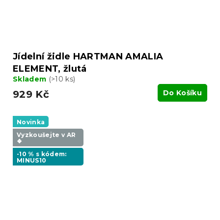
Jídelní židle HARTMAN AMALIA
ELEMENT, žlutá
Skladem
(>10 ks)
929 Kč
Do Košíku
Novinka
Vyzkoušejte v AR
❖
-10 % s kódem:
MINUS10