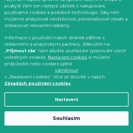
poskytli Vám ten nejlepší zážitek z nakupování,
používáme cookies a podobné technologie. Díky nim
můžeme analyzovat návštěvnost, personalizovat obsah a
zobrazovat relevantní reklamy.
Informace o používání našich stránek sdílíme s
Plastová židle TREGO, bílá
reklamními a analytickými partnery. Kliknutím na
Skladem
(>10 ks)
„
Přijmout vše
“ nám dáváte souhlas ke zpracování všech
volitelných cookies.
Nastavení cookies
si můžete
469 Kč
Do Košíku
přizpůsobit nebo cookies úplně
odmítnout
v „Nastavení cookies“. Více se dozvíte v našich
Zásadách používání cookies
Nastavení
Souhlasím