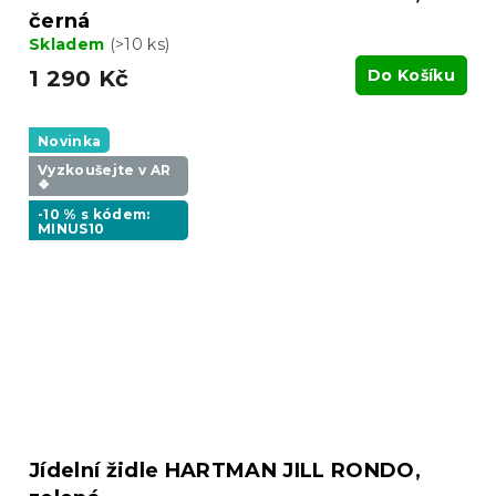
černá
Skladem
(>10 ks)
1 290 Kč
Do Košíku
Novinka
Vyzkoušejte v AR
❖
-10 % s kódem:
MINUS10
Jídelní židle HARTMAN JILL RONDO,