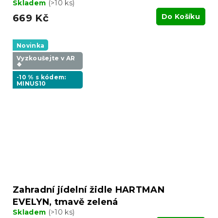
Skladem
(>10 ks)
669 Kč
Do Košíku
Novinka
Vyzkoušejte v AR
❖
-10 % s kódem:
MINUS10
Zahradní jídelní židle HARTMAN
EVELYN, tmavě zelená
Skladem
(>10 ks)