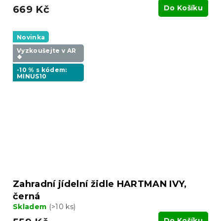
669 Kč
Do Košíku
Novinka
Vyzkoušejte v AR
❖
-10 % s kódem:
MINUS10
Zahradní jídelní židle HARTMAN IVY,
černá
Skladem
(>10 ks)
Do Košíku