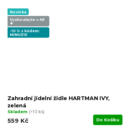
Novinka
Vyzkoušejte v AR
❖
-10 % s kódem:
MINUS10
Zahradní jídelní židle HARTMAN IVY,
zelená
Skladem
(>10 ks)
559 Kč
Do Košíku