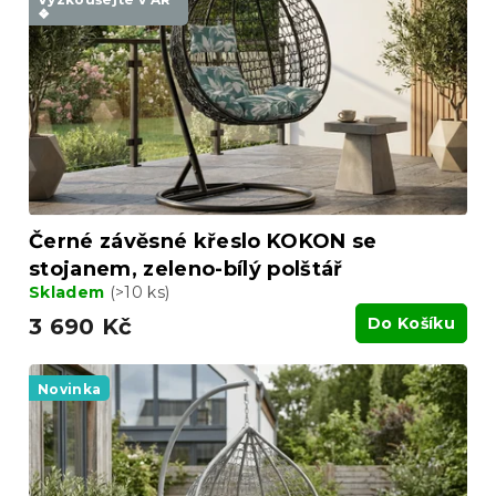
p
k
❖
r
t
o
ů
d
u
k
t
ů
Černé závěsné křeslo KOKON se
stojanem, zeleno-bílý polštář
Skladem
(>10 ks)
3 690 Kč
Do Košíku
Novinka