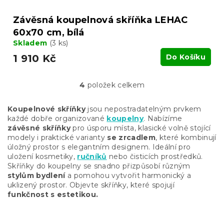
Závěsná koupelnová skříňka LEHAC
60x70 cm, bílá
Skladem
(3 ks)
1 910 Kč
Do Košíku
4
položek celkem
O
v
l
Koupelnové skříňky
jsou nepostradatelným prvkem
á
každé dobře organizované
koupelny
. Nabízíme
d
závěsné skříňky
pro úsporu místa, klasické volně stojící
a
modely i praktické varianty
se zrcadlem
, které kombinují
c
úložný prostor s elegantním designem. Ideální pro
í
uložení kosmetiky,
ručníků
nebo čisticích prostředků.
p
Skříňky do koupelny se snadno přizpůsobí různým
r
stylům bydlení
a pomohou vytvořit harmonický a
v
uklizený prostor. Objevte skříňky, které spojují
k
funkčnost s estetikou.
y
v
ý