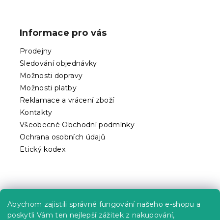
Z
p
á
i
p
s
Informace pro vás
u
a
t
Prodejny
í
Sledování objednávky
Možnosti dopravy
Možnosti platby
Reklamace a vrácení zboží
Kontakty
Všeobecné Obchodní podmínky
Ochrana osobních údajů
Etický kodex
Praktické informace
Abychom zajistili správné fungování našeho e-shopu a
Kariéra
poskytli Vám ten nejlepší zážitek z nakupování,