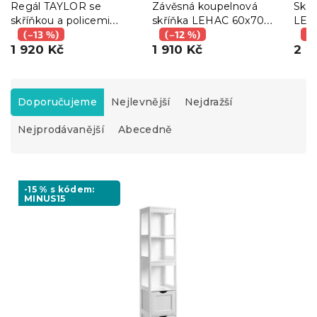
Regál TAYLOR se
Závěsná koupelnová
Skří
skříňkou a policemi
skříňka LEHAC 60x70
LEHA
40x30x167cm, rustikálně
(–13 %)
cm, bílá
(–12 %)
(–
hnědý
1 920 Kč
1 910 Kč
2 2
Ř
a
Doporučujeme
Nejlevnější
Nejdražší
z
Nejprodávanější
Abecedně
e
n
í
V
p
ý
-15 % s kódem:
r
MINUS15
p
o
i
d
s
u
p
k
r
t
o
ů
d
u