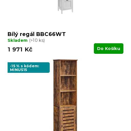
k
t
ů
Bílý regál BBC66WT
Skladem
(>10 ks)
1 971 Kč
Do Košíku
-15 % s kódem:
MINUS15