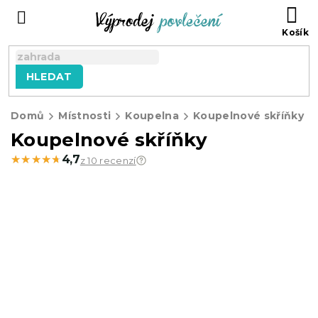
Přejít
NÁ
na
KO
obsah
HLEDAT
Domů
Místnosti
Koupelna
Koupelnové skříňky
Koupelnové skříňky
★★★★★
★★★★★
4,7
z 10 recenzí