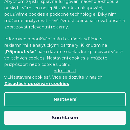
Abychom zajistili správné fungování našeho e-shopu a
Kariéra
poskytli Vám ten nejlepší zážitek z nakupování,
používáme cookies a podobné technologie. Díky nim
Poptávky a B2B spolupráce
můžeme analyzovat návštěvnost, personalizovat obsah a
Proč se u nás registrovat?
zobrazovat relevantní reklamy.
Věrnostní program - Sleva až 10 %
Informace o používání našich stránek sdílíme s
reklamními a analytickými partnery. Kliknutím na
Návody
„
Přijmout vše
“ nám dáváte souhlas ke zpracování všech
Tabulky velikostí
volitelných cookies.
Nastavení cookies
si můžete
přizpůsobit nebo cookies úplně
Blog
odmítnout
v „Nastavení cookies“. Více se dozvíte v našich
Zásadách používání cookies
Vytvořil Shoptet Premium
Nastavení
Copyright 2026
Výprodej povlečení
. Všechna
Souhlasím
práva vyhrazena.
Upravit nastavení cookies