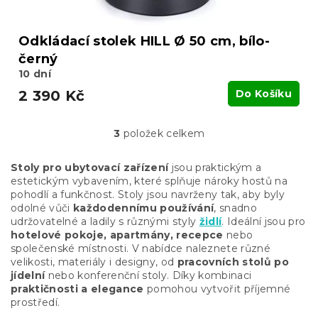
Odkládací stolek HILL Ø 50 cm, bílo-
černý
10 dní
2 390 Kč
Do Košíku
3
položek celkem
O
v
l
Stoly pro ubytovací zařízení
jsou praktickým a
á
estetickým vybavením, které splňuje nároky hostů na
d
pohodlí a funkčnost. Stoly jsou navrženy tak, aby byly
a
odolné vůči
každodennímu používání
, snadno
c
udržovatelné a ladily s různými styly
židlí
. Ideální jsou pro
í
hotelové pokoje, apartmány, recepce
nebo
p
společenské místnosti. V nabídce naleznete různé
r
velikosti, materiály i designy, od
pracovních stolů po
v
jídelní
nebo konferenční stoly. Díky kombinaci
k
praktičnosti a elegance
pomohou vytvořit příjemné
y
prostředí.
v