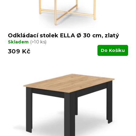
k
t
ů
Odkládací stolek ELLA Ø 30 cm, zlatý
Skladem
(>10 ks)
309 Kč
Do Košíku