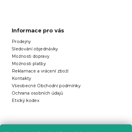
ý
p
Z
i
á
s
p
u
Informace pro vás
a
t
Prodejny
í
Sledování objednávky
Možnosti dopravy
Možnosti platby
Reklamace a vrácení zboží
Kontakty
Všeobecné Obchodní podmínky
Ochrana osobních údajů
Etický kodex
Praktické informace