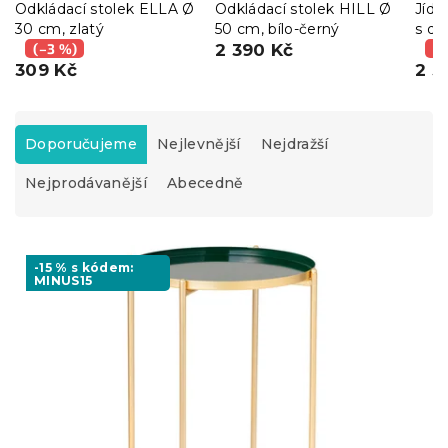
Odkládací stolek ELLA Ø
Odkládací stolek HILL Ø
Jíde
30 cm, zlatý
50 cm, bílo-černý
s de
(–3 %)
2 390 Kč
arti
(–
309 Kč
2 3
Ř
a
Doporučujeme
Nejlevnější
Nejdražší
z
Nejprodávanější
Abecedně
e
n
í
V
p
ý
-15 % s kódem:
r
MINUS15
p
o
i
d
s
u
p
k
r
t
o
ů
d
u