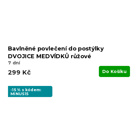
Bavlněné povlečení do postýlky
DVOJICE MEDVÍDKŮ růžové
7 dní
299 Kč
Do Košíku
-15 % s kódem:
MINUS15