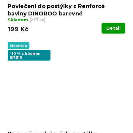
Povlečení do postýlky z Renforcé
bavlny DINOROO barevné
Skladem
(>10 ks)
199 Kč
Detail
Novinka
-10 % s kódem:
BTS10