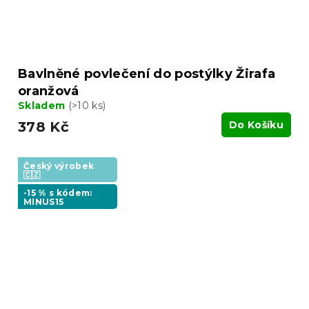
Bavlněné povlečení do postýlky Žirafa
oranžová
Skladem
(>10 ks)
378 Kč
Do Košíku
Český výrobek
🇨🇿
-15 % s kódem:
MINUS15