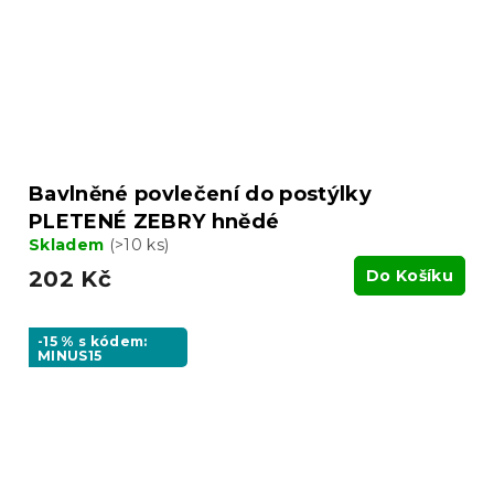
Bavlněné povlečení do postýlky
PLETENÉ ZEBRY hnědé
Skladem
(>10 ks)
202 Kč
Do Košíku
-15 % s kódem:
MINUS15