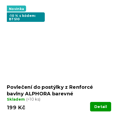
Novinka
-10 % s kódem:
BTS10
Povlečení do postýlky z Renforcé
bavlny ALPHORA barevné
Skladem
(>10 ks)
199 Kč
Detail