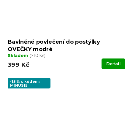
Bavlněné povlečení do postýlky
OVEČKY modré
Skladem
(>10 ks)
399 Kč
Detail
-15 % s kódem:
MINUS15