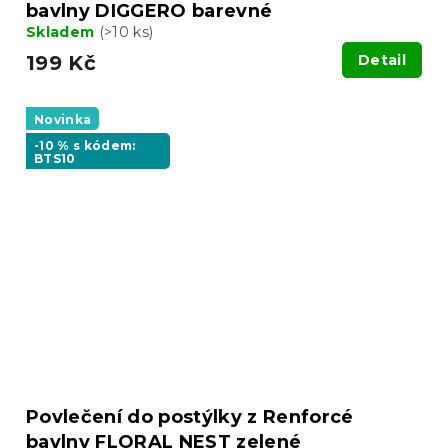
bavlny DIGGERO barevné
Skladem
(>10 ks)
199 Kč
Detail
Novinka
-10 % s kódem:
BTS10
Povlečení do postýlky z Renforcé
bavlny FLORAL NEST zelené