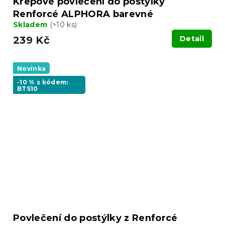
Krepové povlečení do postýlky
Renforcé ALPHORA barevné
Skladem
(>10 ks)
239 Kč
Detail
Novinka
-10 % s kódem:
BTS10
Povlečení do postýlky z Renforcé