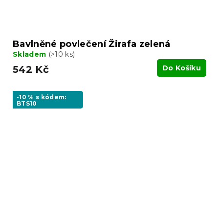
Bavlněné povlečení Žirafa zelená
Skladem
(>10 ks)
542 Kč
Do Košíku
-10 % s kódem:
BTS10