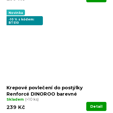
Novinka
-10 % s kódem:
BTS10
Krepové povlečení do postýlky
Renforcé DINOROO barevné
Skladem
(>10 ks)
239 Kč
Detail