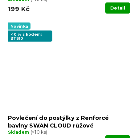
199 Kč
Detail
Novinka
-10 % s kódem:
BTS10
Povlečení do postýlky z Renforcé
bavlny SWAN CLOUD růžové
Skladem
(>10 ks)