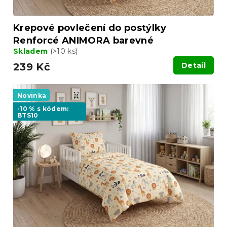
ů
Krepové povlečení do postýlky
Renforcé ANIMORA barevné
Skladem
(>10 ks)
239 Kč
Detail
Novinka
-10 % s kódem:
BTS10