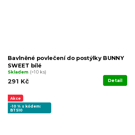
Bavlněné povlečení do postýlky BUNNY
SWEET bílé
Skladem
(>10 ks)
291 Kč
Detail
Akce
-10 % s kódem:
BTS10