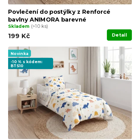
Povlečení do postýlky z Renforcé
bavlny ANIMORA barevné
Skladem
(>10 ks)
199 Kč
Detail
Novinka
-10 % s kódem:
BTS10