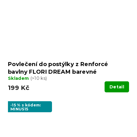
Povlečení do postýlky z Renforcé
bavlny FLORI DREAM barevné
Skladem
(>10 ks)
199 Kč
Detail
-15 % s kódem:
MINUS15