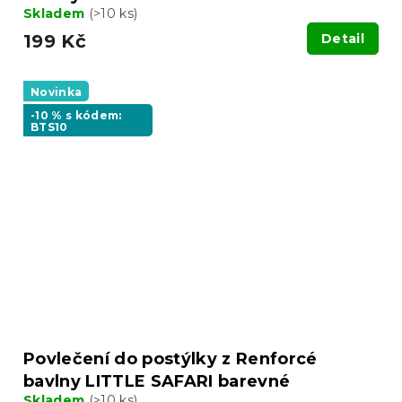
Skladem
(>10 ks)
199 Kč
Detail
Novinka
-10 % s kódem:
BTS10
Povlečení do postýlky z Renforcé
bavlny LITTLE SAFARI barevné
Skladem
(>10 ks)