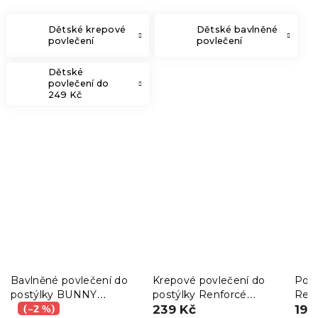
Dětské krepové
Dětské bavlněné
povlečení
povlečení
Dětské
povlečení do
249 Kč
Bavlněné povlečení do
Krepové povlečení do
Povl
postýlky BUNNY
postýlky Renforcé
Renf
SWEET bílé
(–2 %)
ANIMORA barevné
239 Kč
ANI
199