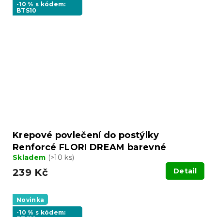
-10 % s kódem:
BTS10
Krepové povlečení do postýlky
Renforcé FLORI DREAM barevné
Skladem
(>10 ks)
239 Kč
Detail
Novinka
-10 % s kódem: