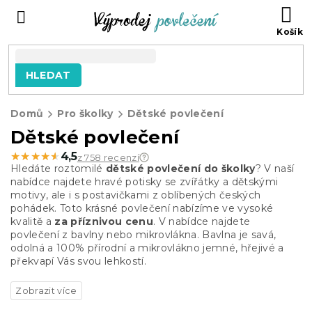
Přejít
NÁ
na
KO
obsah
HLEDAT
Domů
Pro školky
Dětské povlečení
Dětské povlečení
★★★★★
★★★★★
4,5
z 758 recenzí
Hledáte roztomilé
dětské povlečení do školky
? V naší
nabídce najdete hravé potisky se zvířátky a dětskými
motivy, ale i s postavičkami z oblíbených českých
pohádek. Toto krásné povlečení nabízíme ve vysoké
kvalitě a
za příznivou cenu
. V nabídce najdete
povlečení z bavlny nebo mikrovlákna. Bavlna je savá,
odolná a 100% přírodní a mikrovlákno jemné, hřejivé a
překvapí Vás svou lehkostí.