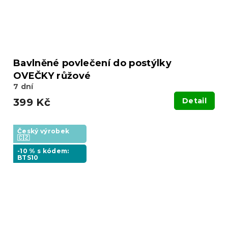
Bavlněné povlečení do postýlky
OVEČKY růžové
7 dní
399 Kč
Detail
Český výrobek
🇨🇿
-10 % s kódem:
BTS10