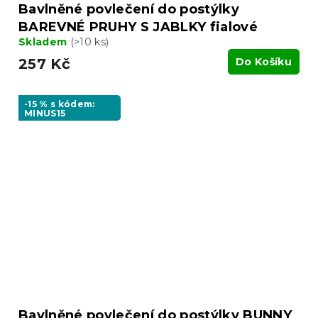
Bavlněné povlečení do postýlky
BAREVNÉ PRUHY S JABLKY fialové
Skladem
(>10 ks)
257 Kč
Do Košíku
-15 % s kódem:
MINUS15
Bavlněné povlečení do postýlky BUNNY