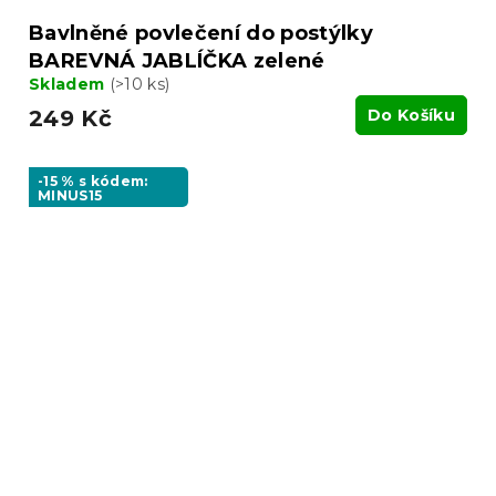
Bavlněné povlečení do postýlky
BAREVNÁ JABLÍČKA zelené
Skladem
(>10 ks)
249 Kč
Do Košíku
-15 % s kódem:
MINUS15