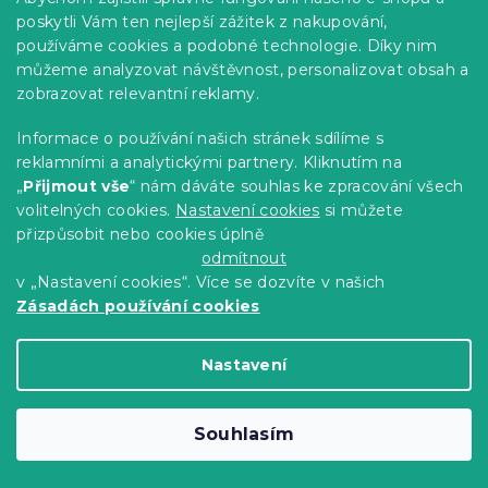
BEAR šedé
poskytli Vám ten nejlepší zážitek z nakupování,
Skladem
(>10 ks)
používáme cookies a podobné technologie. Díky nim
282 Kč
Do Košíku
můžeme analyzovat návštěvnost, personalizovat obsah a
zobrazovat relevantní reklamy.
Akce
Informace o používání našich stránek sdílíme s
-10 % s kódem:
reklamními a analytickými partnery. Kliknutím na
BTS10
„
Přijmout vše
“ nám dáváte souhlas ke zpracování všech
volitelných cookies.
Nastavení cookies
si můžete
přizpůsobit nebo cookies úplně
odmítnout
v „Nastavení cookies“. Více se dozvíte v našich
Zásadách používání cookies
Nastavení
Souhlasím
Bavlněné povlečení do postýlky
JEDNOROŽEC A MĚSÍC bílé