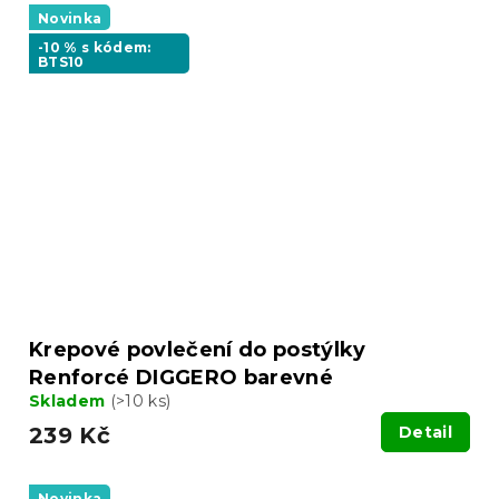
Novinka
-10 % s kódem:
BTS10
Krepové povlečení do postýlky
Renforcé DIGGERO barevné
Skladem
(>10 ks)
239 Kč
Detail
Novinka