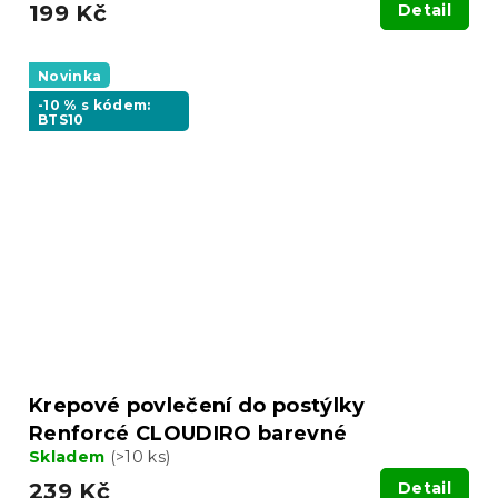
199 Kč
Detail
Novinka
-10 % s kódem:
BTS10
Krepové povlečení do postýlky
Renforcé CLOUDIRO barevné
Skladem
(>10 ks)
239 Kč
Detail