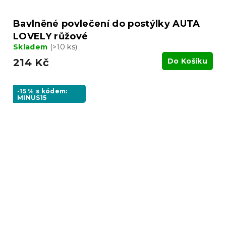
Bavlněné povlečení do postýlky AUTA
LOVELY růžové
Skladem
(>10 ks)
214 Kč
Do Košíku
-15 % s kódem:
MINUS15