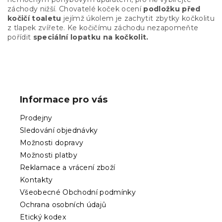
r
záchody nižší. Chovatelé koček ocení
podložku před
v
kočičí toaletu
jejímž úkolem je zachytit zbytky kočkolitu
k
z tlapek zvířete. Ke kočičímu záchodu nezapomeňte
y
pořídit
speciální lopatku na kočkolit.
v
ý
p
Z
i
á
s
p
u
Informace pro vás
a
t
Prodejny
í
Sledování objednávky
Možnosti dopravy
Možnosti platby
Reklamace a vrácení zboží
Kontakty
Všeobecné Obchodní podmínky
Ochrana osobních údajů
Etický kodex