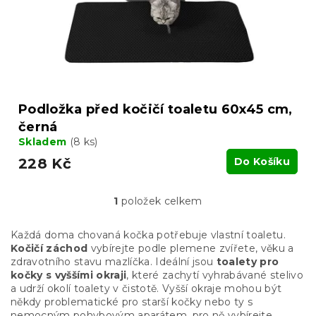
d
u
k
t
ů
Podložka před kočičí toaletu 60x45 cm,
černá
Skladem
(8 ks)
228 Kč
Do Košíku
1
položek celkem
O
v
l
Každá doma chovaná kočka potřebuje vlastní toaletu.
á
Kočičí záchod
vybírejte podle plemene zvířete, věku a
d
zdravotního stavu mazlíčka. Ideální jsou
toalety pro
a
kočky s vyššími okraji
, které zachytí vyhrabávané stelivo
c
a udrží okolí toalety v čistotě. Vyšší okraje mohou být
í
někdy problematické pro starší kočky nebo ty s
p
nemocným pohybovým aparátem, pro ně vybírejte