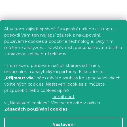
Praktické informace
Abychom zajistili správné fungování našeho e-shopu a
Kariéra
poskytli Vám ten nejlepší zážitek z nakupování,
používáme cookies a podobné technologie. Díky nim
Poptávky a B2B spolupráce
můžeme analyzovat návštěvnost, personalizovat obsah a
zobrazovat relevantní reklamy.
Proč se u nás registrovat?
Věrnostní program - Sleva až 10 %
Informace o používání našich stránek sdílíme s
reklamními a analytickými partnery. Kliknutím na
Návody
„
Přijmout vše
“ nám dáváte souhlas ke zpracování všech
Tabulky velikostí
volitelných cookies.
Nastavení cookies
si můžete
přizpůsobit nebo cookies úplně
Blog
odmítnout
v „Nastavení cookies“. Více se dozvíte v našich
Zásadách používání cookies
Vytvořil Shoptet Premium
Nastavení