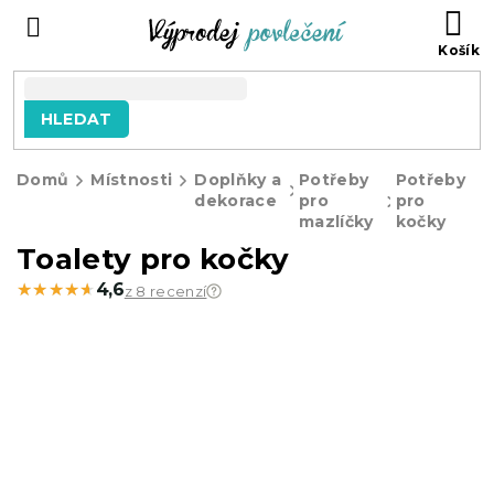
Přejít
NÁ
na
KO
obsah
HLEDAT
Domů
Místnosti
Doplňky a
Potřeby
Potřeby
dekorace
pro
pro
mazlíčky
kočky
Toalety pro kočky
★★★★★
★★★★★
4,6
z 8 recenzí