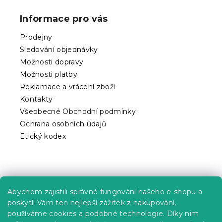
á
p
Informace pro vás
a
t
Prodejny
í
Sledování objednávky
Možnosti dopravy
Možnosti platby
Reklamace a vrácení zboží
Kontakty
Všeobecné Obchodní podmínky
Ochrana osobních údajů
Etický kodex
Praktické informace
Abychom zajistili správné fungování našeho e-shopu a
Kariéra
poskytli Vám ten nejlepší zážitek z nakupování,
používáme cookies a podobné technologie. Díky nim
Poptávky a B2B spolupráce