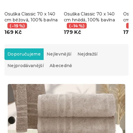
Osuška Classic 70 x 140
Osuška Classic 70 x 140
Osuš
cm béžová, 100% bavlna
cm hnědá, 100% bavlna
cm 
(–19 %)
(–14 %)
bavl
(–
169 Kč
179 Kč
179
Ř
a
Doporučujeme
Nejlevnější
Nejdražší
z
Nejprodávanější
Abecedně
e
n
í
V
p
ý
r
p
o
i
d
s
u
p
k
r
t
o
ů