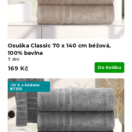
d
u
k
t
ů
Osuška Classic 70 x 140 cm béžová,
100% bavlna
7 dní
169 Kč
Do Košíku
-10 % s kódem:
BTS10