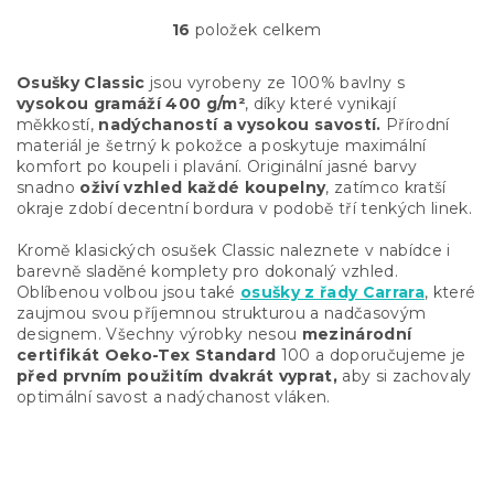
16
položek celkem
O
v
l
Osušky Classic
jsou vyrobeny ze 100% bavlny s
á
vysokou gramáží 40
0 g/m²
,
díky které vynikají
d
měkkostí,
nadýchaností a vysokou savostí.
Přírodní
a
materiál je šetrný k pokožce a poskytuje maximální
c
komfort po koupeli i plavání. Originální jasné barvy
í
snadno
oživí vzhled každé koupelny
, zatímco kratší
p
okraje zdobí decentní bordura v podobě tří tenkých linek.
r
v
Kromě klasických osušek Classic naleznete v nabídce i
k
barevně sladěné komplety pro dokonalý vzhled.
y
Oblíbenou volbou jsou také
osušky z řady Carrara
, které
v
zaujmou svou příjemnou strukturou a nadčasovým
ý
designem. Všechny výrobky nesou
mezinárodní
p
certifikát Oeko-Tex Standard
100 a doporučujeme je
i
před prvním použitím dvakrát vyprat,
aby si zachovaly
s
optimální savost a nadýchanost vláken.
u
Z