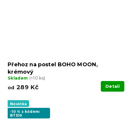
Přehoz na postel BOHO MOON,
krémový
Skladem
(>10 ks)
289 Kč
Detail
od
Novinka
-10 % s kódem:
BTS10