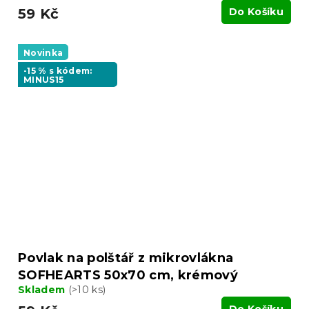
59 Kč
Do Košíku
Novinka
-15 % s kódem:
MINUS15
Povlak na polštář z mikrovlákna
SOFHEARTS 50x70 cm, krémový
Skladem
(>10 ks)
Do Košíku