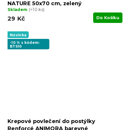
NATURE 50x70 cm, zelený
Skladem
(>10 ks)
29 Kč
Do Košíku
Novinka
-10 % s kódem:
BTS10
Krepové povlečení do postýlky
Renforcé ANIMORA barevné