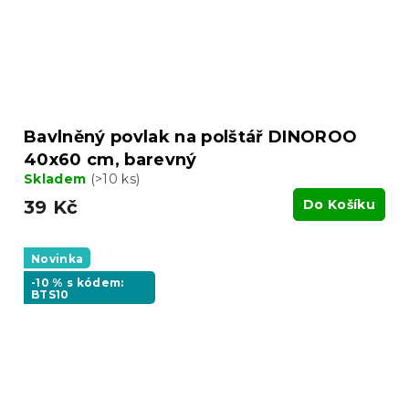
Bavlněný povlak na polštář DINOROO
40x60 cm, barevný
Skladem
(>10 ks)
39 Kč
Do Košíku
Novinka
-10 % s kódem:
BTS10