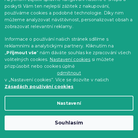
poskytli Vám ten nejlepší zážitek z nakupování,
používáme cookies a podobné technologie. Díky nim
můžeme analyzovat návštěvnost, personalizovat obsah a
zobrazovat relevantní reklamy.
Povlak na polštář z mikrovlákna BOHO
MOON 70x90 cm, krémový
Informace o používání našich stránek sdílíme s
Skladem
(>10 ks)
reklamními a analytickými partnery. Kliknutím na
„
Přijmout vše
“ nám dáváte souhlas ke zpracování všech
37 Kč
Do Košíku
volitelných cookies.
Nastavení cookies
si můžete
přizpůsobit nebo cookies úplně
Novinka
odmítnout
v „Nastavení cookies“. Více se dozvíte v našich
-15 % s kódem:
MINUS15
Zásadách používání cookies
Nastavení
Souhlasím