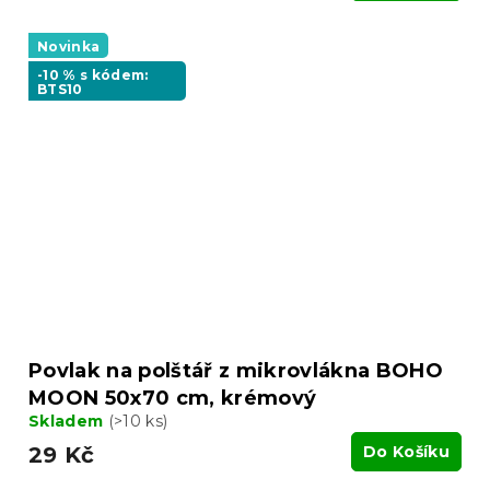
Novinka
-10 % s kódem:
BTS10
Povlak na polštář z mikrovlákna BOHO
MOON 50x70 cm, krémový
Skladem
(>10 ks)
29 Kč
Do Košíku