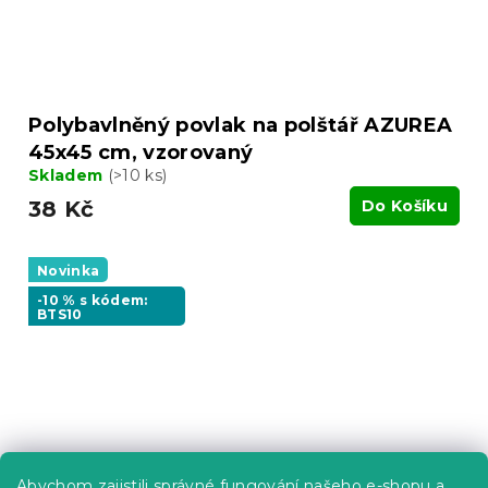
Polybavlněný povlak na polštář AZUREA
45x45 cm, vzorovaný
Skladem
(>10 ks)
38 Kč
Do Košíku
Novinka
-10 % s kódem:
BTS10
Abychom zajistili správné fungování našeho e-shopu a