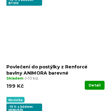
BTS10
Povlečení do postýlky z Renforcé
bavlny ANIMORA barevné
Skladem
(>10 ks)
199 Kč
Detail
Novinka
-15 % s kódem:
MINUS15