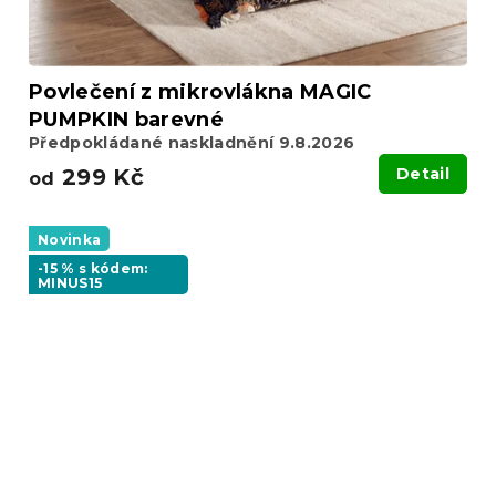
Povlečení z mikrovlákna MAGIC
PUMPKIN barevné
Předpokládané naskladnění 9.8.2026
299 Kč
Detail
od
Novinka
-15 % s kódem:
MINUS15