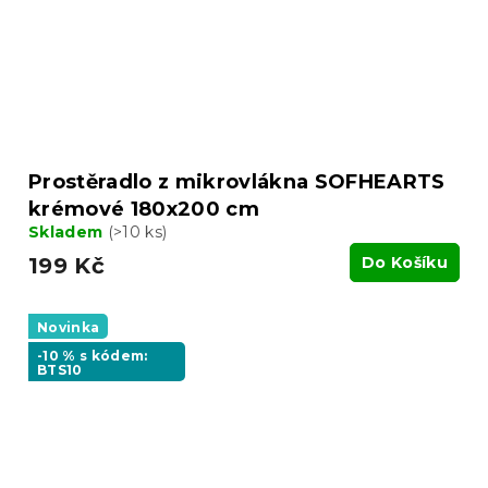
Prostěradlo z mikrovlákna SOFHEARTS
krémové 180x200 cm
Skladem
(>10 ks)
199 Kč
Do Košíku
Novinka
-10 % s kódem:
BTS10