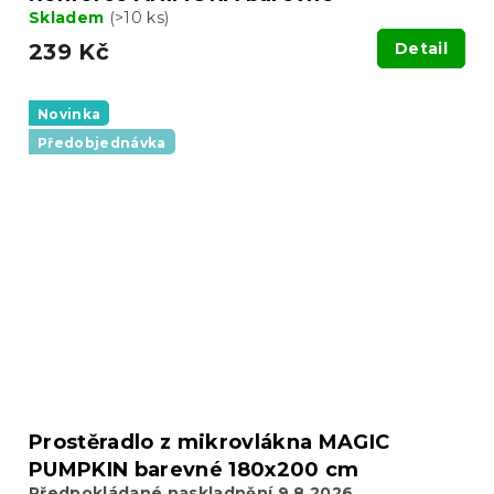
Skladem
(>10 ks)
239 Kč
Detail
Novinka
Předobjednávka
Prostěradlo z mikrovlákna MAGIC
PUMPKIN barevné 180x200 cm
Předpokládané naskladnění 9.8.2026