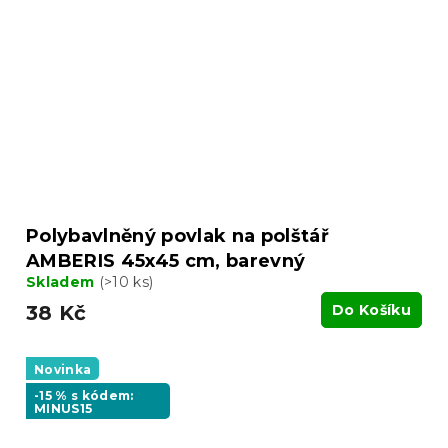
Polybavlněný povlak na polštář
AMBERIS 45x45 cm, barevný
Skladem
(>10 ks)
38 Kč
Do Košíku
Novinka
-15 % s kódem:
MINUS15