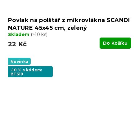
Povlak na polštář z mikrovlákna SCANDI
NATURE 45x45 cm, zelený
Skladem
(>10 ks)
22 Kč
Do Košíku
Novinka
-10 % s kódem:
BTS10