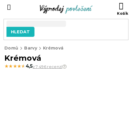
Přejít
NÁ
na
KO
obsah
HLEDAT
Domů
Barvy
Krémová
Krémová
★★★★★
★★★★★
4,5
z 7 496 recenzí