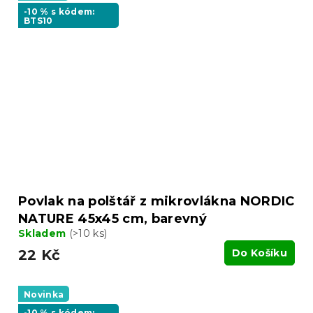
-10 % s kódem:
BTS10
Povlak na polštář z mikrovlákna NORDIC
NATURE 45x45 cm, barevný
Skladem
(>10 ks)
22 Kč
Do Košíku
Novinka
-10 % s kódem: