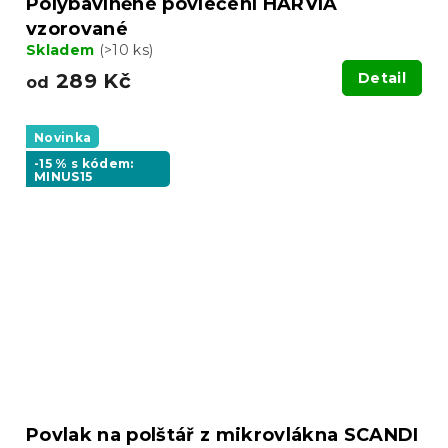
Polybavlněné povlečení HARVIA
vzorované
Skladem
(>10 ks)
289 Kč
Detail
od
Novinka
-15 % s kódem:
MINUS15
Povlak na polštář z mikrovlákna SCANDI