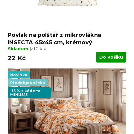
k
t
ů
Povlak na polštář z mikrovlákna
INSECTA 45x45 cm, krémový
Skladem
(>10 ks)
22 Kč
Do Košíku
Novinka
Předobjednávka
-15 % s kódem:
MINUS15