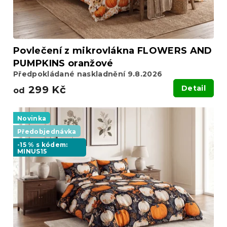
Povlečení z mikrovlákna FLOWERS AND
PUMPKINS oranžové
Předpokládané naskladnění 9.8.2026
299 Kč
Detail
od
Novinka
Předobjednávka
-15 % s kódem:
MINUS15