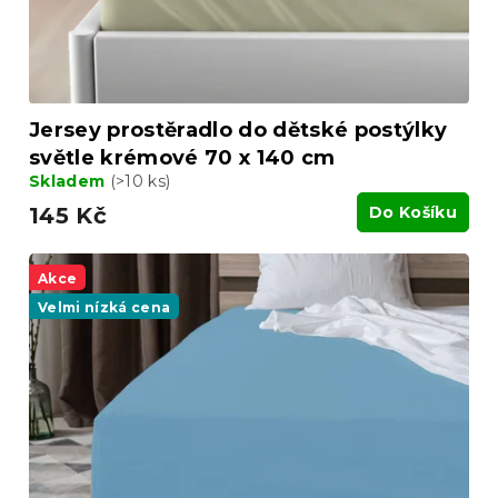
k
t
ů
Jersey prostěradlo do dětské postýlky
světle krémové 70 x 140 cm
Skladem
(>10 ks)
145 Kč
Do Košíku
Akce
Velmi nízká cena