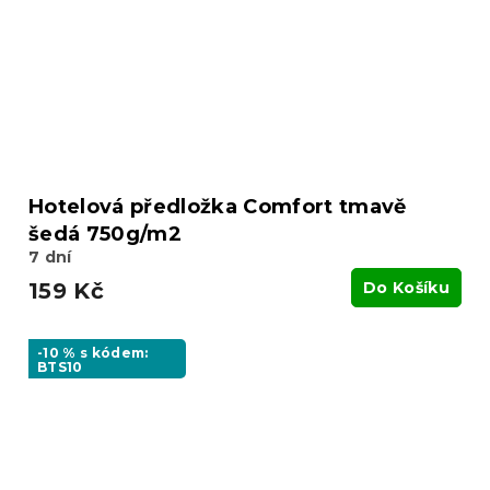
Hotelová předložka Comfort tmavě
šedá 750g/m2
7 dní
159 Kč
Do Košíku
-10 % s kódem:
BTS10