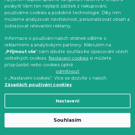
poskytli Vám ten nejlepší zážitek z nakupování,
používáme cookies a podobné technologie. Díky nim
můžeme analyzovat návštěvnost, personalizovat obsah a
zobrazovat relevantní reklamy.
Informace o používání našich stránek sdílíme s
reklamními a analytickými partnery. Kliknutím na
„
Přijmout vše
“ nám dáváte souhlas ke zpracování všech
volitelných cookies.
Nastavení cookies
si můžete
přizpůsobit nebo cookies úplně
odmítnout
v „Nastavení cookies“. Více se dozvíte v našich
Zásadách používání cookies
Celoroční přikrývka prošívaná
Nastavení
prodloužená 140x220 cm
Skladem
(>10 ks)
Souhlasím
407 Kč
Do Košíku