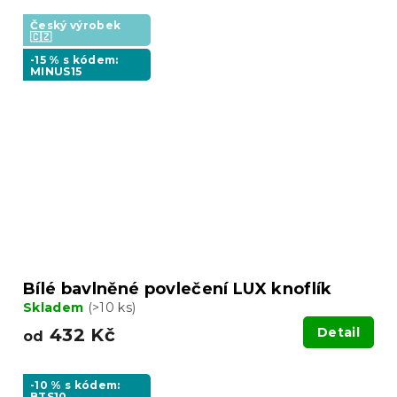
Český výrobek
🇨🇿
-15 % s kódem:
MINUS15
Bílé bavlněné povlečení LUX knoflík
Skladem
(>10 ks)
432 Kč
Detail
od
-10 % s kódem:
BTS10