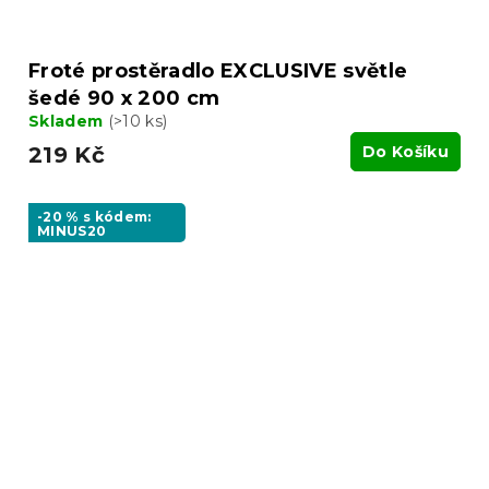
Froté prostěradlo EXCLUSIVE světle
šedé 90 x 200 cm
Skladem
(>10 ks)
219 Kč
Do Košíku
-20 % s kódem:
MINUS20