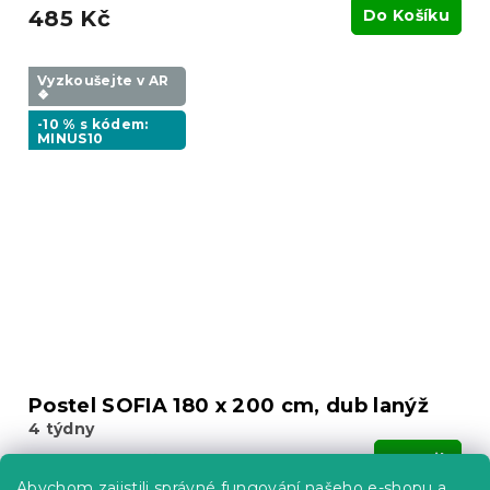
485 Kč
Do Košíku
Vyzkoušejte v AR
❖
-10 % s kódem:
MINUS10
Postel SOFIA 180 x 200 cm, dub lanýž
4 týdny
3 416 Kč
Detail
od
Abychom zajistili správné fungování našeho e-shopu a