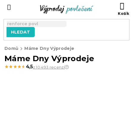
Přejít
NÁ
na
KO
obsah
HLEDAT
Domů
Máme Dny Výprodeje
Máme Dny Výprodeje
★★★★★
★★★★★
4,5
z 10 493 recenzí