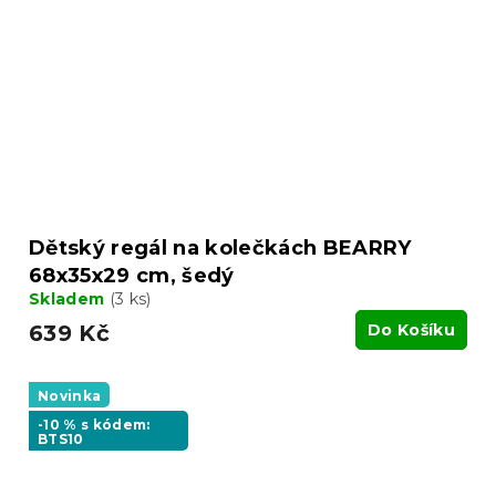
Dětský regál na kolečkách BEARRY
68x35x29 cm, šedý
Skladem
(3 ks)
639 Kč
Do Košíku
Novinka
-10 % s kódem:
BTS10