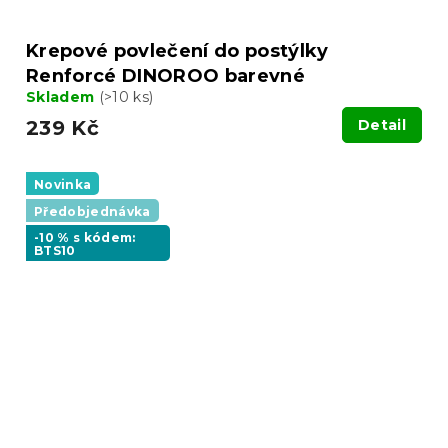
Krepové povlečení do postýlky
Renforcé DINOROO barevné
Skladem
(>10 ks)
239 Kč
Detail
Novinka
Předobjednávka
-10 % s kódem:
BTS10