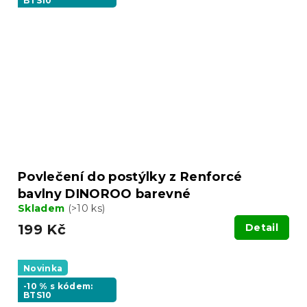
BTS10
Povlečení do postýlky z Renforcé
bavlny DINOROO barevné
Skladem
(>10 ks)
199 Kč
Detail
Novinka
-10 % s kódem:
BTS10