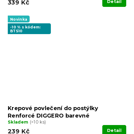
339 Kč
Detail
Novinka
-10 % s kódem:
BTS10
Krepové povlečení do postýlky
Renforcé DIGGERO barevné
Skladem
(>10 ks)
239 Kč
Detail