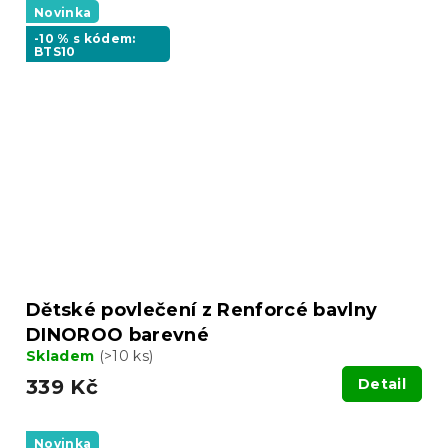
Novinka
-10 % s kódem:
BTS10
Dětské povlečení z Renforcé bavlny
DINOROO barevné
Skladem
(>10 ks)
339 Kč
Detail
Novinka