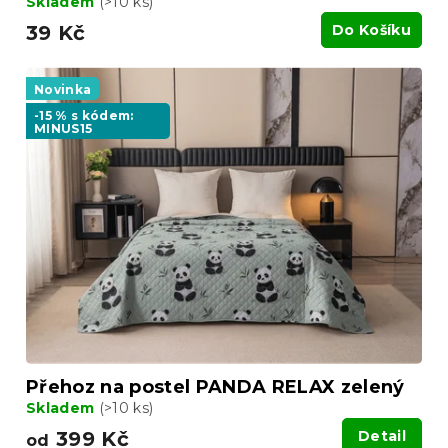
Skladem
(>10 ks)
39 Kč
Do Košíku
Novinka
-15 % s kódem:
MINUS15
Přehoz na postel PANDA RELAX zelený
Skladem
(>10 ks)
399 Kč
Detail
od