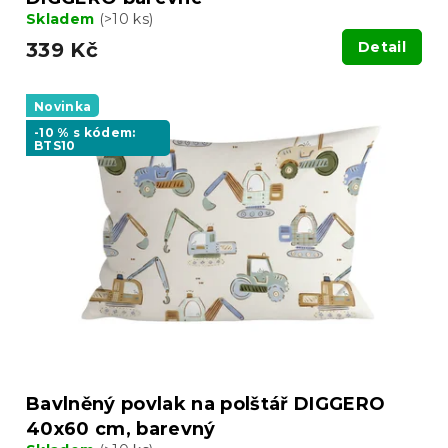
Skladem
(>10 ks)
339 Kč
Detail
Novinka
-10 % s kódem:
BTS10
Bavlněný povlak na polštář DIGGERO
40x60 cm, barevný