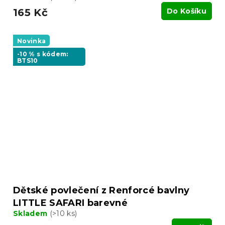
165 Kč
Do Košíku
Novinka
-10 % s kódem:
BTS10
Dětské povlečení z Renforcé bavlny
LITTLE SAFARI barevné
Skladem
(>10 ks)