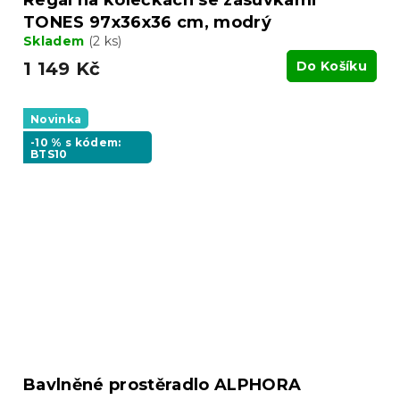
TONES 97x36x36 cm, modrý
Skladem
(2 ks)
1 149 Kč
Do Košíku
Novinka
-10 % s kódem:
BTS10
Bavlněné prostěradlo ALPHORA