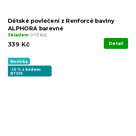
Dětské povlečení z Renforcé bavlny
ALPHORA barevné
Skladem
(>10 ks)
339 Kč
Detail
Novinka
-10 % s kódem:
BTS10