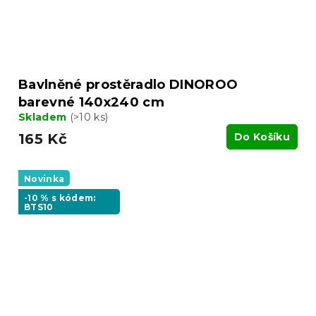
Bavlněné prostěradlo DINOROO
barevné 140x240 cm
Skladem
(>10 ks)
165 Kč
Do Košíku
Novinka
-10 % s kódem:
BTS10