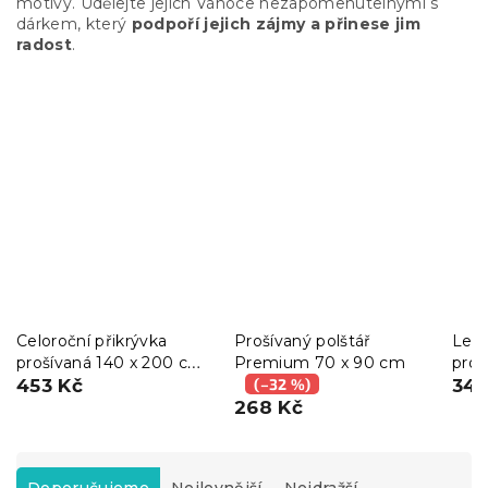
motivy. Udělejte jejich Vánoce nezapomenutelnými s
dárkem, který
podpoří jejich zájmy a přinese jim
radost
.
Celoroční přikrývka
Prošívaný polštář
Letn
prošívaná 140 x 200 cm
Premium 70 x 90 cm
pro
s polštářem BASIC 70 x
453 Kč
(–32 %)
140
345
90 cm
268 Kč
Ř
a