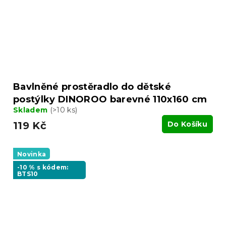
Bavlněné prostěradlo do dětské
postýlky DINOROO barevné 110x160 cm
Skladem
(>10 ks)
119 Kč
Do Košíku
Novinka
-10 % s kódem:
BTS10