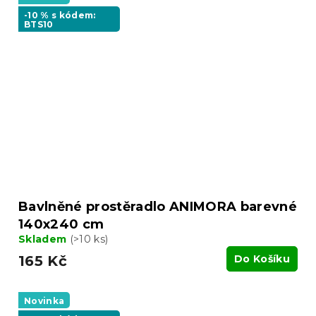
-10 % s kódem:
BTS10
Bavlněné prostěradlo ANIMORA barevné
140x240 cm
Skladem
(>10 ks)
165 Kč
Do Košíku
Novinka