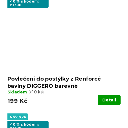
-10 % s kódem:
BTS10
Povlečení do postýlky z Renforcé
bavlny DIGGERO barevné
Skladem
(>10 ks)
199 Kč
Detail
Novinka
-10 % s kódem: