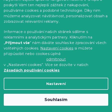
poskytli Vám ten nejlepší zážitek z nakupování,
Novinka
používáme cookies a podobné technologie. Díky nim
můžeme analyzovat návštěvnost, personalizovat obsah a
zobrazovat relevantní reklamy.
Informace o používání našich stránek sdílíme s
reklamními a analytickými partnery. Kliknutím na
„
Přijmout vše
“ nám dáváte souhlas ke zpracování všech
volitelných cookies.
Nastavení cookies
si můžete
přizpůsobit nebo cookies úplně
odmítnout
v „Nastavení cookies“. Více se dozvíte v našich
Zásadách používání cookies
Polybavlněný povlak na polštář
Nastavení
ASTORIA 70x90 cm, krémový
Skladem
(>10 ks)
Souhlasím
83 Kč
Do Košíku