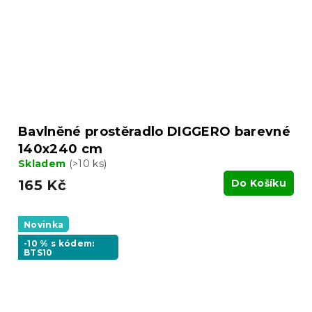
Bavlněné prostěradlo DIGGERO barevné
140x240 cm
Skladem
(>10 ks)
165 Kč
Do Košíku
Novinka
-10 % s kódem:
BTS10