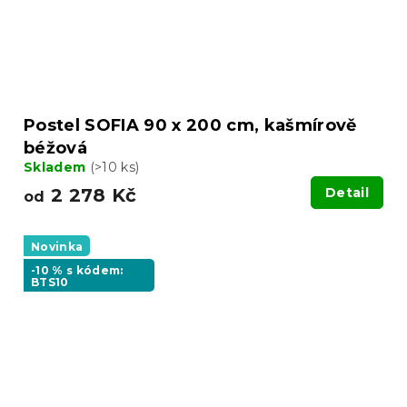
Postel SOFIA 90 x 200 cm, kašmírově
béžová
Skladem
(>10 ks)
2 278 Kč
Detail
od
Novinka
-10 % s kódem:
BTS10