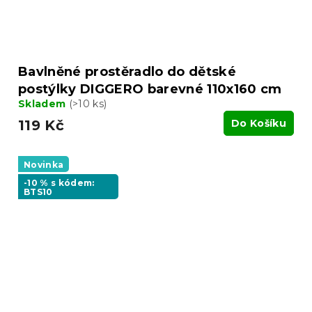
Bavlněné prostěradlo do dětské
postýlky DIGGERO barevné 110x160 cm
Skladem
(>10 ks)
119 Kč
Do Košíku
Novinka
-10 % s kódem:
BTS10