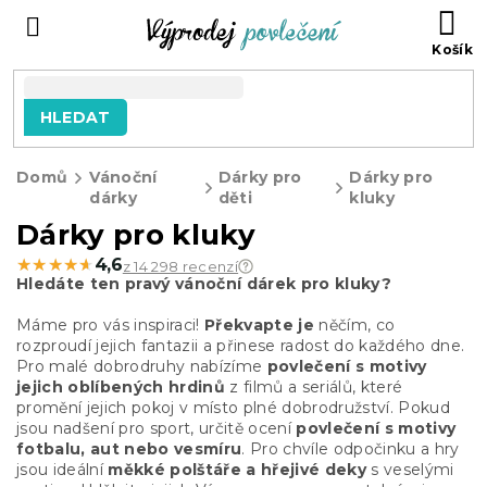
Přejít
NÁ
na
KO
obsah
HLEDAT
Domů
Vánoční
Dárky pro
Dárky pro
dárky
děti
kluky
Dárky pro kluky
★★★★★
★★★★★
4,6
z 14 298 recenzí
Hledáte ten pravý vánoční dárek pro kluky?
Máme pro vás inspiraci!
Překvapte je
něčím, co
rozproudí jejich fantazii a přinese radost do každého dne.
Pro malé dobrodruhy nabízíme
povlečení s motivy
jejich oblíbených hrdinů
z filmů a seriálů, které
promění jejich pokoj v místo plné dobrodružství. Pokud
jsou nadšení pro sport, určitě ocení
povlečení s motivy
fotbalu, aut nebo vesmíru
. Pro chvíle odpočinku a hry
jsou ideální
měkké polštáře a hřejivé deky
s veselými