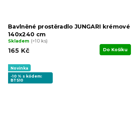
Bavlněné prostěradlo JUNGARI krémové
140x240 cm
Skladem
(>10 ks)
165 Kč
Do Košíku
Novinka
-10 % s kódem:
BTS10