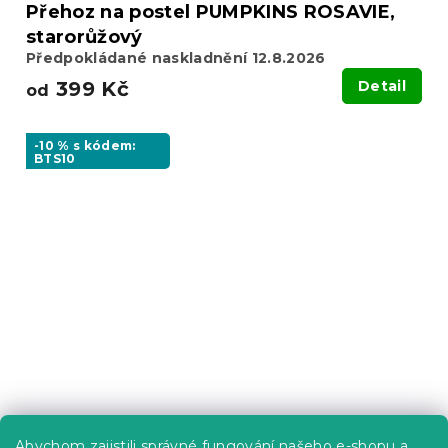
Přehoz na postel PUMPKINS ROSAVIE,
starorůžový
Předpokládané naskladnění 12.8.2026
399 Kč
Detail
od
-10 % s kódem:
BTS10
Celoroční přikrývka prošívaná 140 x 200
Abychom zajistili správné fungování našeho e-shopu a