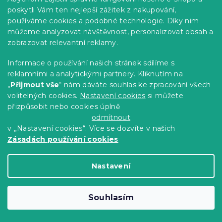
cm s polštářem BASIC 70 x 90 cm
poskytli Vám ten nejlepší zážitek z nakupování,
Skladem
(>10 ks)
používáme cookies a podobné technologie. Díky nim
můžeme analyzovat návštěvnost, personalizovat obsah a
453 Kč
Do Košíku
zobrazovat relevantní reklamy.
Informace o používání našich stránek sdílíme s
-10 % s kódem:
BTS10
reklamními a analytickými partnery. Kliknutím na
„
Přijmout vše
“ nám dáváte souhlas ke zpracování všech
volitelných cookies.
Nastavení cookies
si můžete
přizpůsobit nebo cookies úplně
odmítnout
v „Nastavení cookies“. Více se dozvíte v našich
Zásadách používání cookies
Nastavení
Souhlasím
Letní přikrývka prošívaná COOL SLEEP