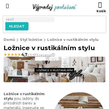
Přejít
NÁ
na
KO
obsah
HLEDAT
Domů
Styl ložnice
Ložnice v rustikálním stylu
Ložnice v rustikálním stylu
★★★★★
★★★★★
4,7
z 5 573 recenzí
Ložnice v rustikálním
stylu
jsou laděny do
přírodních barev a
materiálů. Inspirujte se