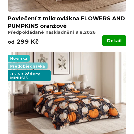
Povlečení z mikrovlákna FLOWERS AND
PUMPKINS oranžové
Předpokládané naskladnění 9.8.2026
299 Kč
Detail
od
Novinka
Předobjednávka
-15 % s kódem:
MINUS15