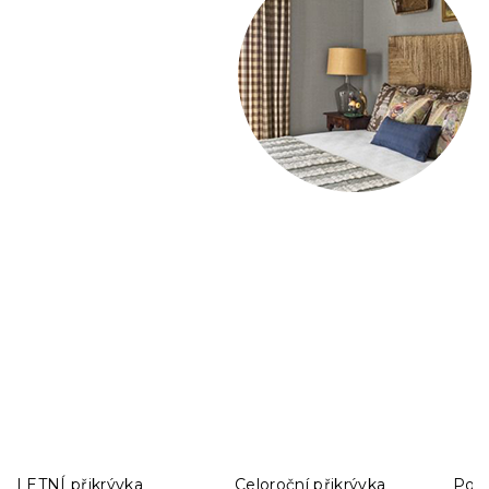
LETNÍ přikrývka
Celoroční přikrývka
Povl