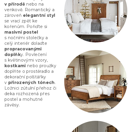
v přírodě
nebo na
venkově. Romantický a
zároveň
elegantní styl
se vrací zpět ke
kořenům. Pořiďte si
masivní postel
s nočními stolečky a
celý interiér dolaďte
propracovanými
doplňk
y. Povlečení
s květinovými vzory,
kostkami
nebo proužky
doplňte o prostěradlo a
dekorační polštářky
v
přirozených tónech
.
Ložnici zútulní přehoz či
deka rozhozená přes
postel a mohutné
závěsy.