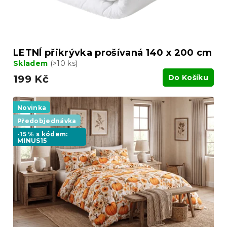
k
t
ů
LETNÍ přikrývka prošívaná 140 x 200 cm
Skladem
(>10 ks)
199 Kč
Do Košíku
Novinka
Předobjednávka
-15 % s kódem:
MINUS15