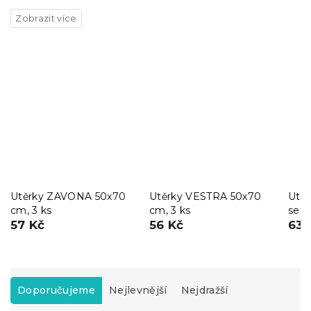
Utěrky ZAVONA 50x70
Utěrky VESTRA 50x70
Utěr
cm, 3 ks
cm, 3 ks
set 
57 Kč
56 Kč
63 
Ř
a
Doporučujeme
Nejlevnější
Nejdražší
z