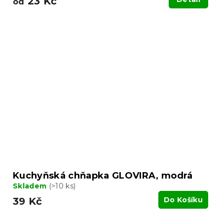
23 Kč
od
Kuchyňská chňapka GLOVIRA, modrá
Skladem
(>10 ks)
39 Kč
Do Košíku