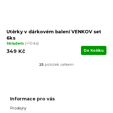
Utěrky v dárkovém balení VENKOV set
6ks
Skladem
(>10 ks)
349 Kč
Do Košíku
25
položek celkem
O
v
l
á
Z
d
á
a
p
c
Informace pro vás
í
a
p
t
Prodejny
r
í