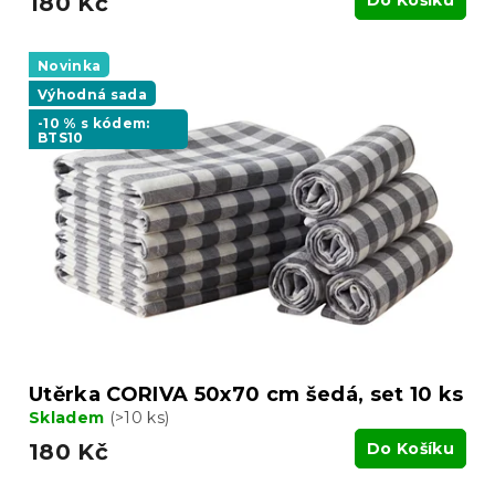
180 Kč
Novinka
Výhodná sada
-10 % s kódem:
BTS10
Utěrka CORIVA 50x70 cm šedá, set 10 ks
Skladem
(>10 ks)
180 Kč
Do Košíku