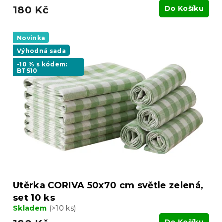
180 Kč
Do Košíku
Novinka
Výhodná sada
-10 % s kódem:
BTS10
Utěrka CORIVA 50x70 cm světle zelená,
set 10 ks
Skladem
(>10 ks)
Do Košíku