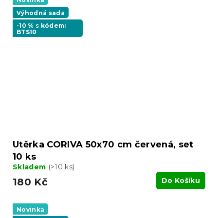
Výhodná sada
-10 % s kódem:
BTS10
Utěrka CORIVA 50x70 cm červená, set
10 ks
Skladem
(>10 ks)
180 Kč
Do Košíku
Novinka