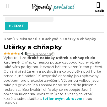
Přejít
NÁ
na
KO
obsah
HLEDAT
Domů
Místnosti
Kuchyně
Utěrky a chňapky
Utěrky a chňapky
★★★★★
★★★★★
4,6
z 2 928 recenzí
Vyberte si ze
široké nabídky utěrek a chňapek do
kuchyně
. Chňapky nejsou pouze ozdobou kuchyně, ale
také vám poskytnou bezpečí během vaření nebo pečení.
Ochrání před žárem a poslouží i jako podložka pod horké
hrnce a jiné nádobí. Kuchyňské chňapky jsou vybaveny
poutkem pro praktické zavěšení. Výbornou volbou jsou
také při grilování na zahradě nebo se hodí do jídelen a
restaurací. Bez kvalitní chňapky se neobejde žádná
pořádná kuchařka. Vybírat můžete z veselých vzorů,
které snadno sladíte s
teflonovým ubrusem
nebo
utěrkou.