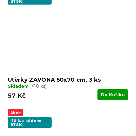
BTS10
Utěrky ZAVONA 50x70 cm, 3 ks
Skladem
(>10 ks)
57 Kč
Do Košíku
Akce
-10 % s kódem:
BTS10