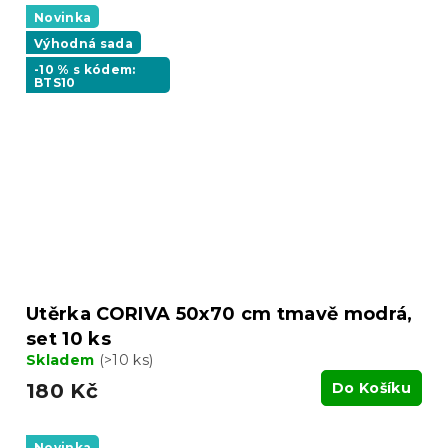
Novinka
Výhodná sada
-10 % s kódem:
BTS10
Utěrka CORIVA 50x70 cm tmavě modrá,
set 10 ks
Skladem
(>10 ks)
180 Kč
Do Košíku
Novinka