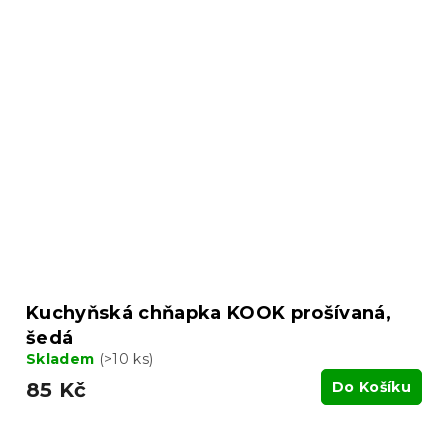
Kuchyňská chňapka KOOK prošívaná,
šedá
Skladem
(>10 ks)
85 Kč
Do Košíku