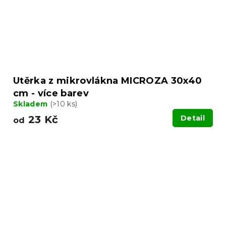
Utěrka z mikrovlákna MICROZA 30x40
cm - více barev
Skladem
(>10 ks)
23 Kč
Detail
od