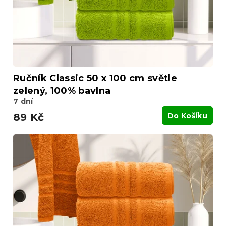
d
u
k
t
ů
Ručník Classic 50 x 100 cm světle
zelený, 100% bavlna
7 dní
89 Kč
Do Košíku