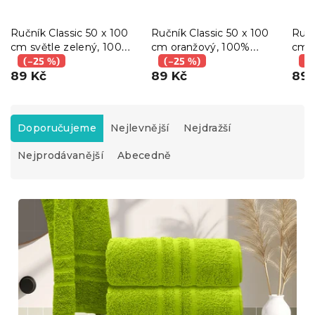
Ručník Classic 50 x 100
Ručník Classic 50 x 100
Ručn
cm světle zelený, 100%
cm oranžový, 100%
cm 
bavlna
(–25 %)
bavlna
(–25 %)
bavl
(–
89 Kč
89 Kč
89 
Ř
a
Doporučujeme
Nejlevnější
Nejdražší
z
Nejprodávanější
Abecedně
e
n
í
V
p
ý
r
p
o
i
d
s
u
p
k
r
t
o
ů