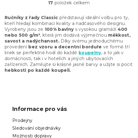
17
položek celkem
O
v
l
Ručníky z řady
Classic
představují ideální volbu pro ty,
á
kteří hledají kombinaci kvality a nadčasového designu.
d
Vyrobeny jsou ze
100% bavlny
s vysokou gramáží
400
a
nebo 500 g/m²
, která jim dodává výjimečnou
měkkost,
c
savost a nadýchanost.
Díky svému jednoduchému
í
provedení
bez vzoru a decentní borduře
ve formě tří
p
linek se perfektně hodí do každé
koupelny
, a to jak v
r
domácnosti, tak i v hotelích a jiných ubytovacích
v
zařízeních. Zamilujte si krásné jasné barvy a užijte si pocit
k
hebkosti po každé koupeli.
y
v
ý
Z
p
á
i
p
s
Informace pro vás
u
a
t
Prodejny
í
Sledování objednávky
Možnosti dopravy