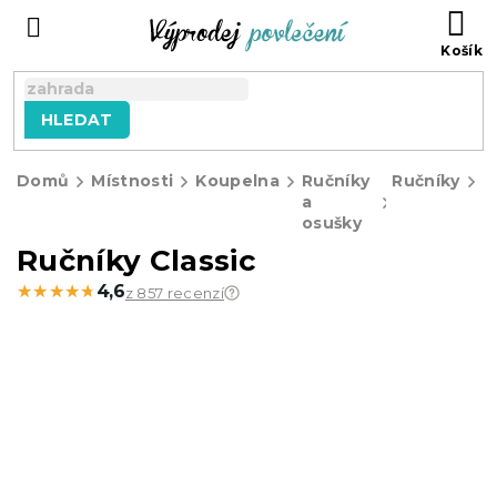
Přejít
NÁ
na
KO
obsah
HLEDAT
Domů
Místnosti
Koupelna
Ručníky
Ručníky
Ř
a
C
osušky
Ručníky Classic
★★★★★
★★★★★
4,6
z 857 recenzí