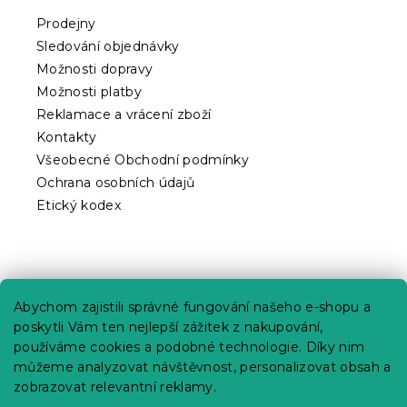
t
Prodejny
í
Sledování objednávky
Možnosti dopravy
Možnosti platby
Reklamace a vrácení zboží
Kontakty
Všeobecné Obchodní podmínky
Ochrana osobních údajů
Etický kodex
Praktické informace
Abychom zajistili správné fungování našeho e-shopu a
Kariéra
poskytli Vám ten nejlepší zážitek z nakupování,
používáme cookies a podobné technologie. Díky nim
Poptávky a B2B spolupráce
můžeme analyzovat návštěvnost, personalizovat obsah a
Proč se u nás registrovat?
zobrazovat relevantní reklamy.