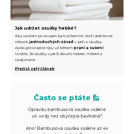
Jak udržet osušky hebké?
Aby osušení po koupeli bylo příjemné, stačí dodržovat
několik
jednoduchých zásad
v péči o osušky.
Aplikujte snadné tipy už během
praní a sušení
.
Uvidíte, že osušky vydrží dlouho hebké, měkké a
nadýchané.
Přečíst celý článek
Často se ptáte 🙋
Opravdu bambusová osuška vsákne
víc vody než obyčejná bavlněná?
Ano! Bambusová osuška vsákne až 4x