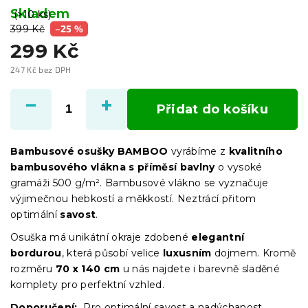
Skladem
(>10 ks)
399 Kč
–25 %
299 Kč
247 Kč bez DPH
Měrná
cena:
Přidat do košíku
Bambusové osušky BAMBOO
vyrábíme z
kvalitního
bambusového vlákna s příměsí bavlny
o vysoké
gramáži 500 g/m². Bambusové vlákno se vyznačuje
výjimečnou hebkostí a měkkostí. Neztrácí přitom
optimální
savost
.
Osuška má unikátní okraje zdobené
elegantní
bordurou
, která působí velice
luxusním
dojmem. Kromě
rozměru
70 x 140 cm
u nás najdete i barevně sladěné
komplety pro perfektní vzhled.
Doporučení:
Pro optimální savost a nadýchanost