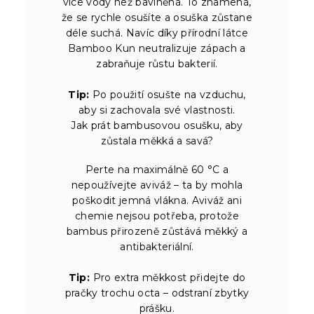
více vody než bavlněná. To znamená,
že se rychle osušíte a osuška zůstane
déle suchá. Navíc díky přírodní látce
Bamboo Kun neutralizuje zápach a
zabraňuje růstu bakterií.
Tip:
Po použití osušte na vzduchu,
aby si zachovala své vlastnosti.
Jak prát bambusovou osušku, aby
zůstala měkká a savá?
Perte na maximálně 60 °C a
nepoužívejte aviváž – ta by mohla
poškodit jemná vlákna. Aviváž ani
chemie nejsou potřeba, protože
bambus přirozeně zůstává měkký a
antibakteriální.
Tip:
Pro extra měkkost přidejte do
pračky trochu octa – odstraní zbytky
prášku.