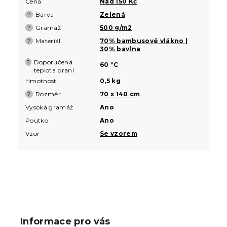
Cena
Nad 150 Kč
Barva
Zelená
?
Gramáž
500 g/m2
?
Materiál
70% bambusové vlákno |
?
30% bavlna
Doporučená
?
60 °C
teplota praní
Hmotnost
0,5 kg
Rozměr
70 x 140 cm
?
Vysoká gramáž
Ano
Poutko
Ano
Vzor
Se vzorem
Z
á
p
Informace pro vás
a