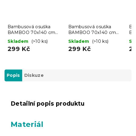
Bambusová osuška
Bambusová osuška
Ba
BAMBOO 70x140 cm
BAMBOO 70x140 cm
BA
fialová, 70% bambus |
vínová, 70% bambus |
hn
Skladem
(>10 ks)
Skladem
(>10 ks)
Sk
30% bavlna
30% bavlna
30
299 Kč
299 Kč
2
Popis
Diskuze
Detailní popis produktu
Materiál