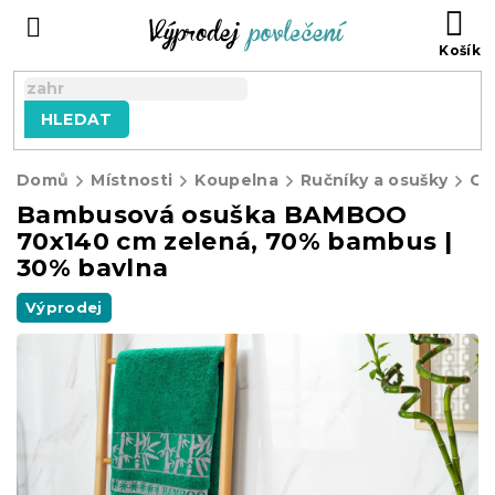
Přejít
NÁ
na
KO
obsah
HLEDAT
Domů
Místnosti
Koupelna
Ručníky a osušky
Os
Bambusová osuška BAMBOO
70x140 cm zelená, 70% bambus |
30% bavlna
Výprodej