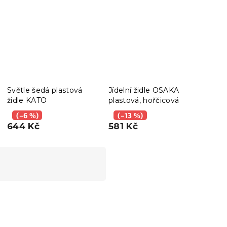
Světle šedá plastová
Jídelní židle OSAKA
Jíde
židle KATO
plastová, hořčicová
plas
zele
(–6 %)
(–13 %)
(–
644 Kč
581 Kč
561
Vyzkoušejte v AR
❖