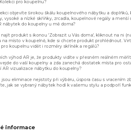
Kolekci pro koupelnu?
olekci objevíte širokou škálu koupelnového nábytku a doplňků, 
, vysoké a nízké skříňky, zrcadla, koupelnové regály a menší 
AR nábytek do koupelny u mě doma?
 najít produkt s ikonou 'Zobrazit u Vás doma', kliknout na ni
u na místo v koupelně, kde si chcete produkt prohlédnout. Vir
pro koupelnu vidět i rozměry skříněk a regálů?
ních výhod AR je, že produkty vidíte v přesném reálném měřít
 vejde do vaší koupelny a zda zanechá dostatek místa pro ost
í AR vizualizace nábytku do koupelny?
jsou eliminace nejistoty při výběru, úspora času s vracením
te, jak se vybraný nábytek hodí k vašemu stylu a podpoří funk
ké informace