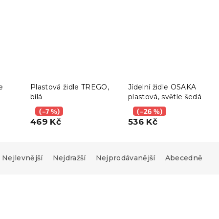
e
Plastová židle TREGO,
Jídelní židle OSAKA
bílá
plastová, světle šedá
(–7 %)
(–26 %)
469 Kč
536 Kč
Nejlevnější
Nejdražší
Nejprodávanější
Abecedně
AR
Akce
Vyzkoušejte v AR