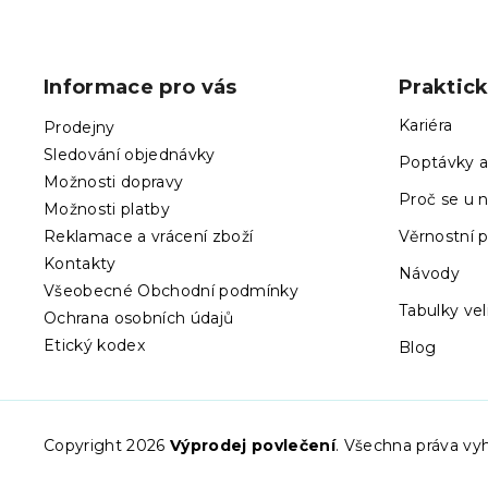
Z
á
p
Informace pro vás
Praktic
a
t
Kariéra
Prodejny
í
Sledování objednávky
Poptávky a
Možnosti dopravy
Proč se u n
Možnosti platby
Reklamace a vrácení zboží
Věrnostní 
Kontakty
Návody
Všeobecné Obchodní podmínky
Tabulky vel
Ochrana osobních údajů
Etický kodex
Blog
Copyright 2026
Výprodej povlečení
. Všechna práva vy