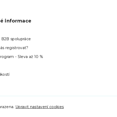
ké informace
 B2B spolupráce
ás registrovat?
program - Sleva až 10 %
ikostí
hrazena.
Upravit nastavení cookies