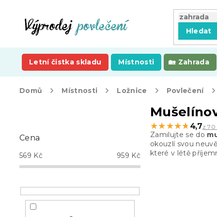
Přejít
na
obsah
Hledat
Letní čistka skladu
Místnosti
Zahrada
Domů
Místnosti
Ložnice
Povlečení
P
Mušelínov
o
★★★★★
★★★★★
4,7
z 70
s
Zamilujte se do
mu
Cena
t
okouzlí svou neuvě
r
které v létě příjem
569
Kč
959
Kč
a
n
n
í
p
a