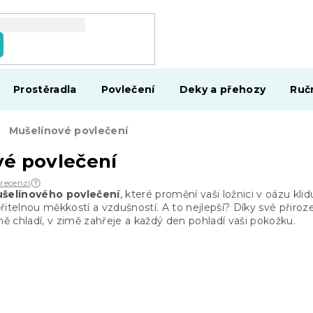
Prostěradla
Povlečení
Deky a přehozy
Ruč
Mušelínové povlečení
é povlečení
 recenzí
šelínového povlečení
, které promění vaši ložnici v oázu kli
řitelnou měkkostí a vzdušností. A to nejlepší? Díky své přiro
ně chladí, v zimě zahřeje a každý den pohladí vaši pokožku.