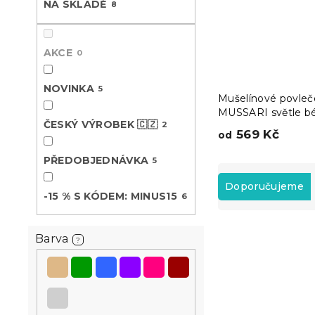
NA SKLADĚ
8
n
e
l
AKCE
0
NOVINKA
5
Mušelínové povleč
MUSSARI světle b
ČESKÝ VÝROBEK 🇨🇿
2
569 Kč
od
PŘEDOBJEDNÁVKA
5
Ř
a
Doporučujeme
-15 % S KÓDEM: MINUS15
6
z
e
V
n
Barva
?
ý
í
Novinka
p
p
Předobjednávk
i
r
s
-15 % s kódem:
o
MINUS15
p
d