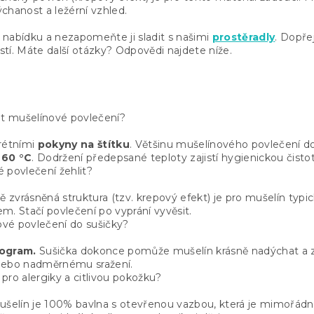
u
chanost a ležérní vzhled.
nabídku a nezapomeňte ji sladit s našimi
prostěradly
. Dopře
tí. Máte další otázky? Odpovědi najdete níže.
át mušelínové povlečení?
krétními
pokyny na štítku
. Většinu mušelínového povlečení 
a
60 °C
. Dodržení předepsané teploty zajistí hygienickou čist
 povlečení žehlit?
zvrásněná struktura (tzv. krepový efekt) je pro mušelín typick
m. Stačí povlečení po vyprání vyvěsit.
vé povlečení do sušičky?
rogram.
Sušička dokonce pomůže mušelín krásně nadýchat a zj
nebo nadměrnému sražení.
pro alergiky a citlivou pokožku?
šelín je 100% bavlna s otevřenou vazbou, která je mimořádn