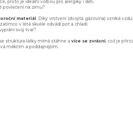
e, proto je ideální volbou pro alergiky i děti.
é povlečení na zimu?
loroční materiál
. Díky vrstvení (dvojitá gázovina) vzniká vzd
zatímco v létě skvěle odvádí pot a chladí.
yprání svůj tvar?
se struktura látky mírně stáhne a
více se zvrásní
, což je při
ává měkčím a poddajnějším.