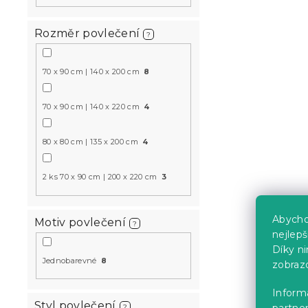
Rozměr povlečení
Mušelínové 
?
MUSSARI šeř
Skladem
(>10 k
70 x 90 cm | 140 x 200 cm
8
599 Kč
od
70 x 90 cm | 140 x 220 cm
4
Český výrobek
80 x 80 cm | 135 x 200 cm
4
🇨🇿
-15 % s kódem:
MINUS15
2 ks 70 x 90 cm | 200 x 220 cm
3
Abycho
Motiv povlečení
?
nejlep
Díky n
Jednobarevné
8
zobraz
Mušelínové 
Informa
Styl povlečení
MOELLIN ví
partner
?