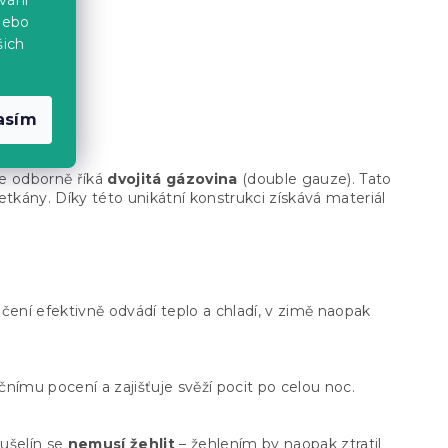
nebo
šich
asím
se odborně říká
dvojitá gázovina
(double gauze). Tato
etkány. Díky této unikátní konstrukci získává materiál
čení efektivně odvádí teplo a chladí, v zimě naopak
nímu pocení a zajišťuje svěží pocit po celou noc.
Mušelín se
nemusí žehlit
– žehlením by naopak ztratil