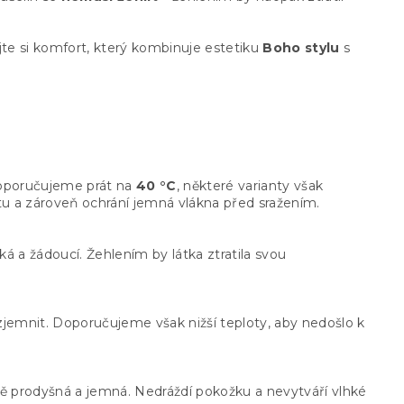
jte si komfort, který kombinuje estetiku
Boho stylu
s
doporučujeme prát na
40 °C
, některé varianty však
otu a zároveň ochrání jemná vlákna před sražením.
á a žádoucí. Žehlením by látka ztratila svou
emnit. Doporučujeme však nižší teploty, aby nedošlo k
ě prodyšná a jemná. Nedráždí pokožku a nevytváří vlhké