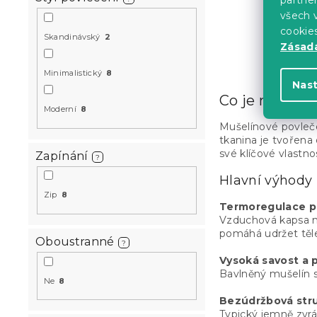
Skladem
(8 ks)
všech v
cookie
839 Kč
Skandinávský
2
Zásadá
Minimalistický
8
Nas
Co je mušelín
Moderní
8
Mušelínové povleč
tkanina je tvořena 
své klíčové vlastno
Zapínání
?
Hlavní výhody
Zip
8
Termoregulace pr
Vzduchová kapsa me
pomáhá udržet těl
Oboustranné
?
Vysoká savost a 
Bavlněný mušelín s
Ne
8
Bezúdržbová stru
Typický jemně zvrá