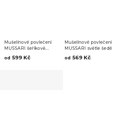
Mušelínové povlečení
Mušelínové povlečení
Muše
MUSSARI šeříkově
MUSSARI světle šedé
MUSS
fialové
599 Kč
569 Kč
7
od
od
od
Novinka
Předobjednávka