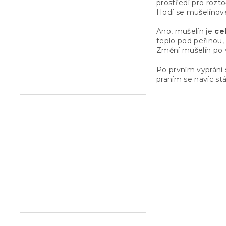
prostředí pro roztoč
Hodí se mušelínov
Ano, mušelín je
ce
teplo pod peřinou, 
Změní mušelín po v
Po prvním vyprání 
praním se navíc st