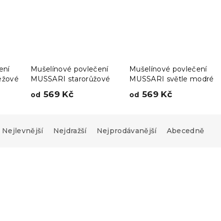
ení
Mušelínové povlečení
Mušelínové povlečení
éžové
MUSSARI starorůžové
MUSSARI světle modré
569 Kč
569 Kč
od
od
Nejlevnější
Nejdražší
Nejprodávanější
Abecedně
Novinka
a
Předobjednávka
-15 % s kódem:
MINUS15