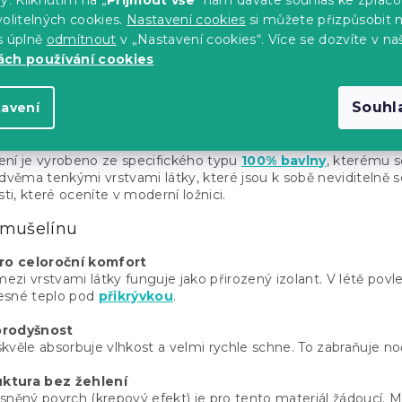
Skladem
(1 ks)
olitelných cookies.
Nastavení cookies
si můžete přizpůsobit 
s úplně
odmítnout
v „Nastavení cookies“. Více se dozvíte v na
840 Kč
ch používání cookies
O
Souhl
tavení
v
ové povlečení a proč si ho vybrat?
l
á
ení je vyrobeno ze specifického typu
100% bavlny
, kterému 
d
dvěma tenkými vrstvami látky, které jsou k sobě neviditelně s
a
sti, které oceníte v moderní ložnici.
c
í
 mušelínu
p
r
o celoroční komfort
v
zi vrstvami látky funguje jako přirozený izolant. V létě povle
k
esné teplo pod
přikrývkou
.
y
v
prodyšnost
ý
kvěle absorbuje vlhkost a velmi rychle schne. To zabraňuje noč
p
i
ktura bez žehlení
s
sněný povrch (krepový efekt) je pro tento materiál žádoucí. 