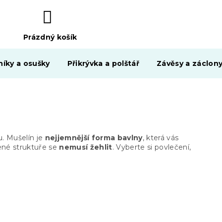
Prázdný košík
NÁKUPNÍ
KOŠÍK
níky a osušky
Přikrývka a polštář
Závěsy a záclon
du. Mušelín je
nejjemnější forma bavlny
, která vás
zené struktuře se
nemusí žehlit
. Vyberte si povlečení,