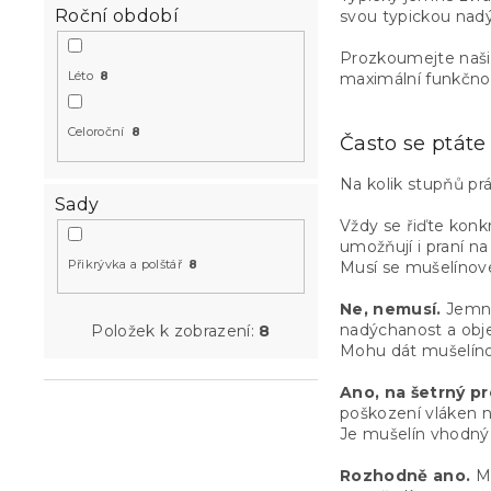
Roční období
svou typickou nadý
Prozkoumejte naši 
Léto
8
maximální funkčnos
Celoroční
8
Často se ptáte
Na kolik stupňů pr
Sady
Vždy se řiďte kon
umožňují i praní n
Přikrývka a polštář
8
Musí se mušelínové
Ne, nemusí.
Jemně 
nadýchanost a obje
Položek k zobrazení:
8
Mohu dát mušelíno
Ano, na šetrný p
poškození vláken 
Je mušelín vhodný 
Rozhodně ano.
Mu