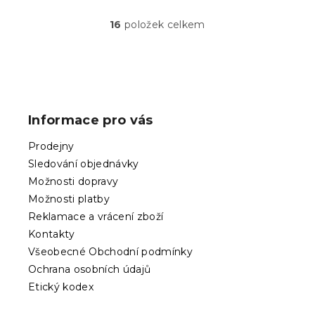
16
položek celkem
O
v
l
á
Z
d
á
a
p
c
Informace pro vás
í
a
p
t
Prodejny
r
í
v
Sledování objednávky
k
Možnosti dopravy
y
Možnosti platby
v
ý
Reklamace a vrácení zboží
p
Kontakty
i
Všeobecné Obchodní podmínky
s
Ochrana osobních údajů
u
Etický kodex