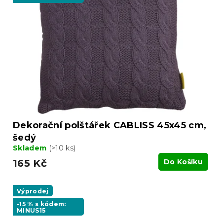
Dekorační polštářek CABLISS 45x45 cm,
šedý
Skladem
(>10 ks)
165 Kč
Do Košíku
Výprodej
-15 % s kódem:
MINUS15