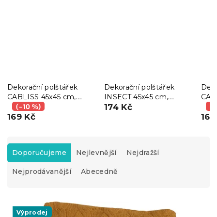
Dekorační polštářek
Dekorační polštářek
Deko
CABLISS 45x45 cm,
INSECT 45x45 cm,
CAB
okrový
(–10 %)
zelený
174 Kč
růžo
(–
169 Kč
166
Ř
a
Doporučujeme
Nejlevnější
Nejdražší
z
Nejprodávanější
Abecedně
e
n
í
V
p
ý
Výprodej
r