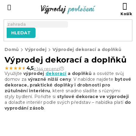
Přejít
NÁ
na
KO
obsah
HLEDAT
Domů
Výprodej
Výprodej dekorací a doplňků
Výprodej dekorací a doplňků
★★★★★
★★★★★
4,5
z 144 recenzí
Využijte
výprodej
dekorací
a doplňků
a osvěžte svůj
domov za
výrazně nižší ceny
. V nabídce najdete
bytové
dekorace, praktické doplňky i drobnosti pro
zútulnění interiéru
, které snadno sladíte s různými
styly bydlení. Pořiďte si
stylové dekorace ve výprodeji
a dolaďte interiér podle svých představ – nabídka platí
do
vyprodání zásob
.