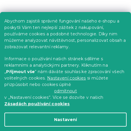
Praktické informace
Abychom zajistili správné fungování našeho e-shopu a
Kariéra
poskytli Vám ten nejlepší zážitek z nakupování,
používáme cookies a podobné technologie. Díky nim
Poptávky a B2B spolupráce
můžeme analyzovat návštěvnost, personalizovat obsah a
Proč se u nás registrovat?
zobrazovat relevantní reklamy.
Věrnostní program - Sleva až 10 %
Informace o používání našich stránek sdílíme s
reklamními a analytickými partnery. Kliknutím na
Návody
„
Přijmout vše
“ nám dáváte souhlas ke zpracování všech
Tabulky velikostí
volitelných cookies.
Nastavení cookies
si můžete
přizpůsobit nebo cookies úplně
Blog
odmítnout
v „Nastavení cookies“. Více se dozvíte v našich
Zásadách používání cookies
Vytvořil Shoptet Premium
Nastavení