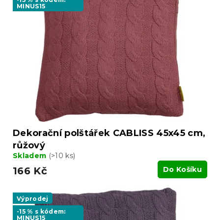
MINUS15
Dekorační polštářek CABLISS 45x45 cm,
růžový
Skladem
(>10 ks)
166 Kč
Do Košíku
Výprodej
-15 % s kódem:
MINUS15