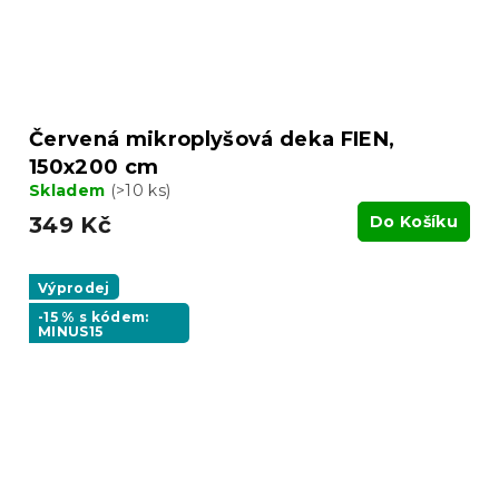
Červená mikroplyšová deka FIEN,
150x200 cm
Skladem
(>10 ks)
349 Kč
Do Košíku
Výprodej
-15 % s kódem:
MINUS15